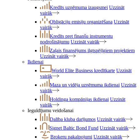
Kredīts uzņēmuma izaugsmei
Uzzināt
vairāk
Obligāciju emisiju organizēšana
Uzzināt
vairāk
Kredīts pret finanšu instrumentu
nodrošinājumu
Uzzināt vairāk
Zaļais finansējums ilgtspējīgiem projektiem
Uzzināt vairāk
Ikdienai
World Elite Business kredītkarte
Uzzināt
vairāk
Maza un vidēja uzņēmuma ikdienai
Uzzināt
vairāk
Holdinga kompānijas ikdienai
Uzzināt
vairāk
Ieguldījumu veidošanai
Dalība kluba darījumos
Uzzināt vairāk
Signet Baltic Bond Fund
Uzzināt vairāk
Brokeru pakalpojumi
Uzzināt vairāk