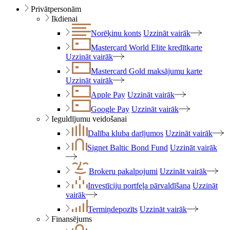
Privātpersonām
Ikdienai
Norēķinu konts
Uzzināt vairāk
Mastercard World Elite kredītkarte
Uzzināt vairāk
Mastercard Gold maksājumu karte
Uzzināt vairāk
Apple Pay
Uzzināt vairāk
Google Pay
Uzzināt vairāk
Ieguldījumu veidošanai
Dalība kluba darījumos
Uzzināt vairāk
Signet Baltic Bond Fund
Uzzināt vairāk
Brokeru pakalpojumi
Uzzināt vairāk
Investīciju portfeļa pārvaldīšana
Uzzināt
vairāk
Termiņdepozīts
Uzzināt vairāk
Finansējums