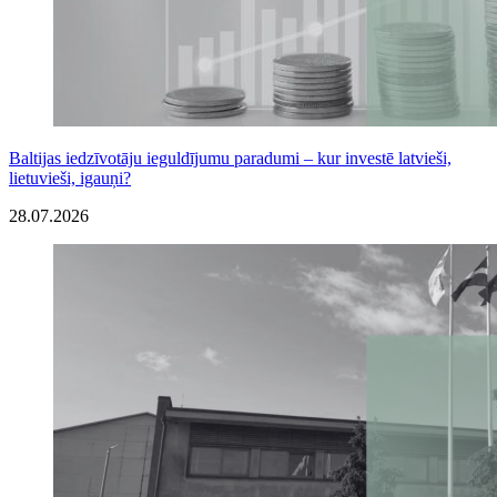
Baltijas iedzīvotāju ieguldījumu paradumi – kur investē latvieši,
lietuvieši, igauņi?
28.07.2026