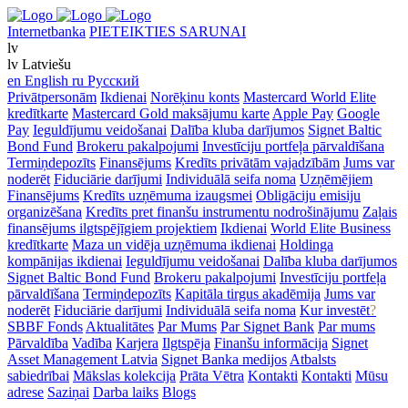
Internetbanka
PIETEIKTIES SARUNAI
lv
lv
Latviešu
en
English
ru
Русский
Privātpersonām
Ikdienai
Norēķinu konts
Mastercard World Elite
kredītkarte
Mastercard Gold maksājumu karte
Apple Pay
Google
Pay
Ieguldījumu veidošanai
Dalība kluba darījumos
Signet Baltic
Bond Fund
Brokeru pakalpojumi
Investīciju portfeļa pārvaldīšana
Termiņdepozīts
Finansējums
Kredīts privātām vajadzībām
Jums var
noderēt
Fiduciārie darījumi
Individuālā seifa noma
Uzņēmējiem
Finansējums
Kredīts uzņēmuma izaugsmei
Obligāciju emisiju
organizēšana
Kredīts pret finanšu instrumentu nodrošinājumu
Zaļais
finansējums ilgtspējīgiem projektiem
Ikdienai
World Elite Business
kredītkarte
Maza un vidēja uzņēmuma ikdienai
Holdinga
kompānijas ikdienai
Ieguldījumu veidošanai
Dalība kluba darījumos
Signet Baltic Bond Fund
Brokeru pakalpojumi
Investīciju portfeļa
pārvaldīšana
Termiņdepozīts
Kapitāla tirgus akadēmija
Jums var
noderēt
Fiduciārie darījumi
Individuālā seifa noma
Kur investēt
?
SBBF Fonds
Aktualitātes
Par Mums
Par Signet Bank
Par mums
Pārvaldība
Vadība
Karjera
Ilgtspēja
Finanšu informācija
Signet
Asset Management Latvia
Signet Banka medijos
Atbalsts
sabiedrībai
Mākslas kolekcija
Prāta Vētra
Kontakti
Kontakti
Mūsu
adrese
Saziņai
Darba laiks
Blogs