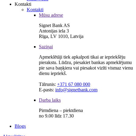
Kontakti
Kontakti
Mūsu adrese
Signet Bank AS
Antonijas iela 3
Rīga, LV 1010, Latvija
Saziņai
Apmeklētāji tiek apkalpoti tikai ar iepriekšēju
pierakstu. Lūdzu, piesakiet bankas apmeklējumu
pie sava baņķiera vai piesakot vizīti vismaz vienu
dienu iepriekš.
Tālrunis:
+371 67 080 000
E-pasts:
info@signetbank.com
Darba laiks
Pirmdiena – piektdiena
no 9.00 līdz 17.30
Blogs