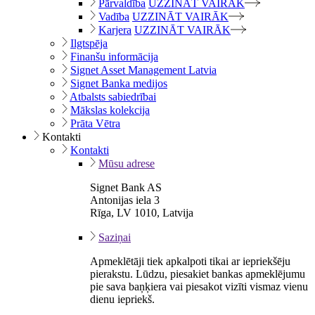
Pārvaldība
UZZINĀT VAIRĀK
Vadība
UZZINĀT VAIRĀK
Karjera
UZZINĀT VAIRĀK
Ilgtspēja
Finanšu informācija
Signet Asset Management Latvia
Signet Banka medijos
Atbalsts sabiedrībai
Mākslas kolekcija
Prāta Vētra
Kontakti
Kontakti
Mūsu adrese
Signet Bank AS
Antonijas iela 3
Rīga, LV 1010, Latvija
Saziņai
Apmeklētāji tiek apkalpoti tikai ar iepriekšēju
pierakstu. Lūdzu, piesakiet bankas apmeklējumu
pie sava baņķiera vai piesakot vizīti vismaz vienu
dienu iepriekš.