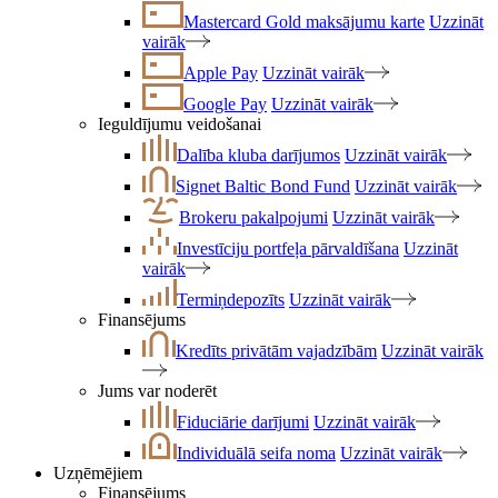
Mastercard Gold maksājumu karte
Uzzināt
vairāk
Apple Pay
Uzzināt vairāk
Google Pay
Uzzināt vairāk
Ieguldījumu veidošanai
Dalība kluba darījumos
Uzzināt vairāk
Signet Baltic Bond Fund
Uzzināt vairāk
Brokeru pakalpojumi
Uzzināt vairāk
Investīciju portfeļa pārvaldīšana
Uzzināt
vairāk
Termiņdepozīts
Uzzināt vairāk
Finansējums
Kredīts privātām vajadzībām
Uzzināt vairāk
Jums var noderēt
Fiduciārie darījumi
Uzzināt vairāk
Individuālā seifa noma
Uzzināt vairāk
Uzņēmējiem
Finansējums