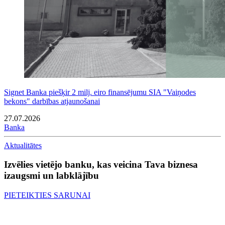
Signet Banka piešķir 2 milj. eiro finansējumu SIA "Vaiņodes
bekons" darbības atjaunošanai
27.07.2026
Banka
Aktualitātes
Izvēlies vietējo banku, kas veicina Tava biznesa
izaugsmi un labklājību
PIETEIKTIES SARUNAI