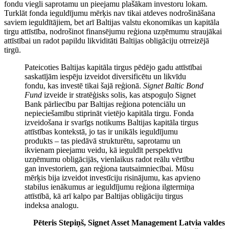
fondu viegli saprotamu un pieejamu plašākam investoru lokam.
Turklāt fonda ieguldījumu mērķis nav tikai atdeves nodrošināšana
saviem ieguldītājiem, bet arī Baltijas valstu ekonomikas un kapitāla
tirgu attīstība, nodrošinot finansējumu reģiona uzņēmumu straujākai
attīstībai un radot papildu likviditāti Baltijas obligāciju otrreizējā
tirgū.
Pateicoties Baltijas kapitāla tirgus pēdējo gadu attīstībai
saskatījām iespēju izveidot diversificētu un likvīdu
fondu, kas investē tikai šajā reģionā.
Signet Baltic Bond
Fund
izveide ir stratēģisks solis, kas atspoguļo Signet
Bank pārliecību par Baltijas reģiona potenciālu un
nepieciešamību stiprināt vietējo kapitāla tirgu. Fonda
izveidošana ir svarīgs notikums Baltijas kapitāla tirgus
attīstības kontekstā, jo tas ir unikāls ieguldījumu
produkts – tas piedāvā strukturētu, saprotamu un
ikvienam pieejamu veidu, kā ieguldīt perspektīvu
uzņēmumu obligācijās, vienlaikus radot reālu vērtību
gan investoriem, gan reģiona tautsaimniecībai. Mūsu
mērķis bija izveidot investīciju risinājumu, kas apvieno
stabilus ienākumus ar ieguldījumu reģiona ilgtermiņa
attīstībā, kā arī kalpo par Baltijas obligāciju tirgus
indeksa analogu.
Pēteris Stepiņš, Signet Asset Management Latvia valdes