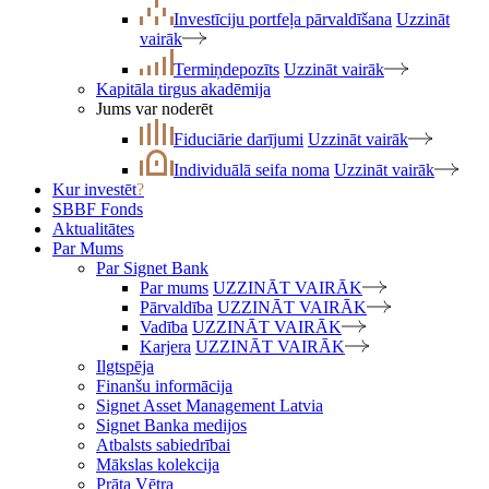
Investīciju portfeļa pārvaldīšana
Uzzināt
vairāk
Termiņdepozīts
Uzzināt vairāk
Kapitāla tirgus akadēmija
Jums var noderēt
Fiduciārie darījumi
Uzzināt vairāk
Individuālā seifa noma
Uzzināt vairāk
Kur investēt
?
SBBF Fonds
Aktualitātes
Par Mums
Par Signet Bank
Par mums
UZZINĀT VAIRĀK
Pārvaldība
UZZINĀT VAIRĀK
Vadība
UZZINĀT VAIRĀK
Karjera
UZZINĀT VAIRĀK
Ilgtspēja
Finanšu informācija
Signet Asset Management Latvia
Signet Banka medijos
Atbalsts sabiedrībai
Mākslas kolekcija
Prāta Vētra