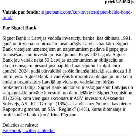
priekšsēdētājs
Vairāk par fondu:
signetbank.com/kur-investet/signet-baltic-bond-
fund/
Par Signet Bank
Signet Bank ir Latvijas vadošā investīciju banka, kas dibināta 1991.
gadā un ir viena no pirmajām neatkarīgās Latvijas bankām. Signet
Bank vietējiem uzņēmējiem un uzņēmumiem piedāvā ilgtspējīgus
finansēšanas un investīciju risinājumus. Kopš 2021. gada Signet
Bank jau vairāk nekā 50 Latvijas uzņēmumiem ar obligāciju un
akciju emisijām piesaistījusi papildu finansējumu 1 mljrd. eiro
apmērā. 2024. gadā pārvaldībā esošie finanšu līdzekļi sasniedza 1,6
mljrd. eiro. Signet Bank ir vadošais korporatīvo obligāciju un akciju
emisiju organizators Latvijā un viens no vadošajiem biržas
brokeriem Baltijā. Signet Bank akcionāri ir astoņpadsmit Latvijas un
starptautiskie privātie investori, no tiem lielākie ir Signet Acquisition
III (22%), kura vienīgais akcionārs ir ASV investors Aleksandrs
Solovejs, AS “RIT Group” (18%) – Latvijas uzņēmums, kas pieder
Rapoportu ģimenei, un SIA “Reglink” (14%), kuras dibinātāja ir
profesionāle banku jomā Irīna Pīgozne.
Dalieties ar rakstu:
Facebook
Twitter
Linkedin