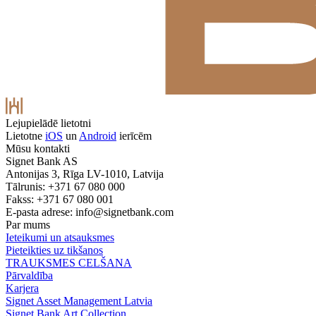
Lejupielādē lietotni
Lietotne
iOS
un
Android
ierīcēm
Mūsu kontakti
Signet Bank AS
Antonijas 3, Rīga LV-1010, Latvija
Tālrunis: +371 67 080 000
Fakss: +371 67 080 001
E-pasta adrese:
info@signetbank.com
Par mums
Ieteikumi un atsauksmes
Pieteikties uz tikšanos
TRAUKSMES CELŠANA
Pārvaldība
Karjera
Signet Asset Management Latvia
Signet Bank Art Collection