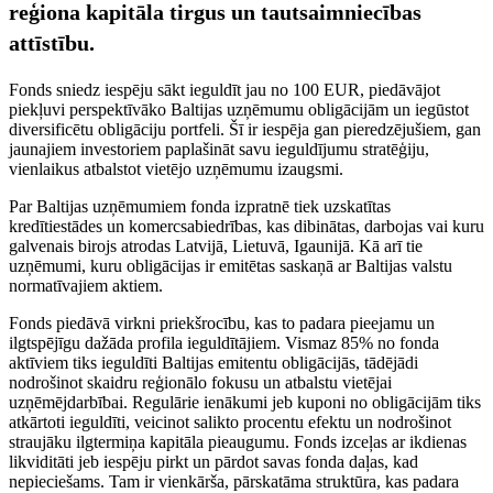
reģiona kapitāla tirgus un tautsaimniecības
attīstību.
Fonds sniedz iespēju sākt ieguldīt jau no 100 EUR, piedāvājot
piekļuvi perspektīvāko Baltijas uzņēmumu obligācijām un iegūstot
diversificētu obligāciju portfeli. Šī ir iespēja gan pieredzējušiem, gan
jaunajiem investoriem paplašināt savu ieguldījumu stratēģiju,
vienlaikus atbalstot vietējo uzņēmumu izaugsmi.
Par Baltijas uzņēmumiem fonda izpratnē tiek uzskatītas
kredītiestādes un komercsabiedrības, kas dibinātas, darbojas vai kuru
galvenais birojs atrodas Latvijā, Lietuvā, Igaunijā. Kā arī tie
uzņēmumi, kuru obligācijas ir emitētas saskaņā ar Baltijas valstu
normatīvajiem aktiem.
Fonds piedāvā virkni priekšrocību, kas to padara pieejamu un
ilgtspējīgu dažāda profila ieguldītājiem. Vismaz 85% no fonda
aktīviem tiks ieguldīti Baltijas emitentu obligācijās, tādējādi
nodrošinot skaidru reģionālo fokusu un atbalstu vietējai
uzņēmējdarbībai. Regulārie ienākumi jeb kuponi no obligācijām tiks
atkārtoti ieguldīti, veicinot salikto procentu efektu un nodrošinot
straujāku ilgtermiņa kapitāla pieaugumu. Fonds izceļas ar ikdienas
likviditāti jeb iespēju pirkt un pārdot savas fonda daļas, kad
nepieciešams. Tam ir vienkārša, pārskatāma struktūra, kas padara