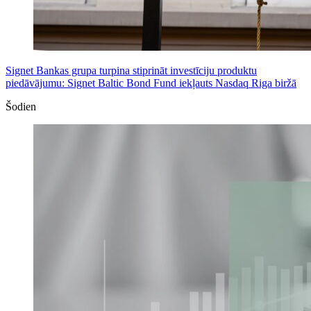
Signet Bankas grupa turpina stiprināt investīciju produktu
piedāvājumu: Signet Baltic Bond Fund iekļauts Nasdaq Riga biržā
Šodien