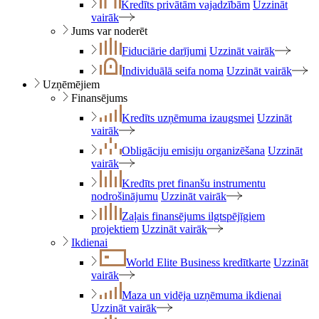
Kredīts privātām vajadzībām
Uzzināt
vairāk
Jums var noderēt
Fiduciārie darījumi
Uzzināt vairāk
Individuālā seifa noma
Uzzināt vairāk
Uzņēmējiem
Finansējums
Kredīts uzņēmuma izaugsmei
Uzzināt
vairāk
Obligāciju emisiju organizēšana
Uzzināt
vairāk
Kredīts pret finanšu instrumentu
nodrošinājumu
Uzzināt vairāk
Zaļais finansējums ilgtspējīgiem
projektiem
Uzzināt vairāk
Ikdienai
World Elite Business kredītkarte
Uzzināt
vairāk
Maza un vidēja uzņēmuma ikdienai
Uzzināt vairāk