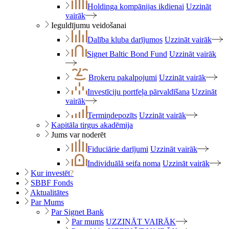
Holdinga kompānijas ikdienai
Uzzināt
vairāk
Ieguldījumu veidošanai
Dalība kluba darījumos
Uzzināt vairāk
Signet Baltic Bond Fund
Uzzināt vairāk
Brokeru pakalpojumi
Uzzināt vairāk
Investīciju portfeļa pārvaldīšana
Uzzināt
vairāk
Termiņdepozīts
Uzzināt vairāk
Kapitāla tirgus akadēmija
Jums var noderēt
Fiduciārie darījumi
Uzzināt vairāk
Individuālā seifa noma
Uzzināt vairāk
Kur investēt
?
SBBF Fonds
Aktualitātes
Par Mums
Par Signet Bank
Par mums
UZZINĀT VAIRĀK