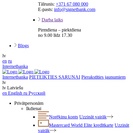
Tālrunis:
+371 67 080 000
E-pasts:
info@signetbank.com
Darba laiks
Pirmdiena – piektdiena
no 9.00 līdz 17.30
Blogs
lv
en
ru
Internetbanka
Internetbanka
PIETEIKTIES SARUNAI
Pierakstīties jaunumiem
lv
lv
Latviešu
en
English
ru
Русский
Privātpersonām
Ikdienai
Norēķinu konts
Uzzināt vairāk
Mastercard World Elite kredītkarte
Uzzināt
vairāk