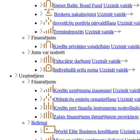
Signet Baltic Bond Fund
Uzzināt vairāk
Brokeru pakalpojumi
Uzzināt vairāk
Investīciju portfeļa pārvaldīšana
Uzzināt vai
Termiņdepozīts
Uzzināt vairāk
Finansējums
Kredīts privātām vajadzībām
Uzzināt vairāk
Jums var noderēt
Fiduciārie darījumi
Uzzināt vairāk
Individuālā seifa noma
Uzzināt vairāk
Uzņēmējiem
Finansējums
Kredīts uzņēmuma izaugsmei
Uzzināt vairā
Obligāciju emisiju organizēšana
Uzzināt va
Kredīts pret finanšu instrumentu nodrošinā
Zaļais finansējums ilgtspējīgiem projektiem
Ikdienai
World Elite Business kredītkarte
Uzzināt v