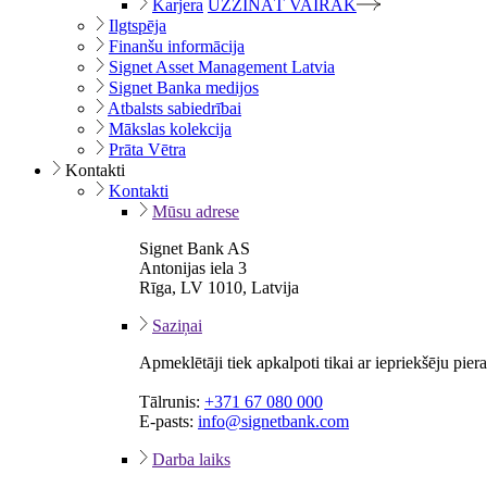
Karjera
UZZINĀT VAIRĀK
Ilgtspēja
Finanšu informācija
Signet Asset Management Latvia
Signet Banka medijos
Atbalsts sabiedrībai
Mākslas kolekcija
Prāta Vētra
Kontakti
Kontakti
Mūsu adrese
Signet Bank AS
Antonijas iela 3
Rīga, LV 1010, Latvija
Saziņai
Apmeklētāji tiek apkalpoti tikai ar iepriekšēju pie
Tālrunis:
+371 67 080 000
E-pasts:
info@signetbank.com
Darba laiks