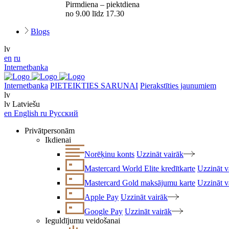
Pirmdiena – piektdiena
no 9.00 līdz 17.30
Blogs
lv
en
ru
Internetbanka
Internetbanka
PIETEIKTIES SARUNAI
Pierakstīties jaunumiem
lv
lv
Latviešu
en
English
ru
Русский
Privātpersonām
Ikdienai
Norēķinu konts
Uzzināt vairāk
Mastercard World Elite kredītkarte
Uzzināt v
Mastercard Gold maksājumu karte
Uzzināt v
Apple Pay
Uzzināt vairāk
Google Pay
Uzzināt vairāk
Ieguldījumu veidošanai