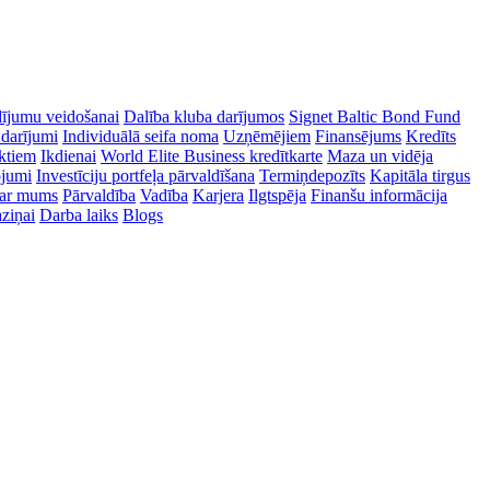
dījumu veidošanai
Dalība kluba darījumos
Signet Baltic Bond Fund
 darījumi
Individuālā seifa noma
Uzņēmējiem
Finansējums
Kredīts
ektiem
Ikdienai
World Elite Business kredītkarte
Maza un vidēja
ojumi
Investīciju portfeļa pārvaldīšana
Termiņdepozīts
Kapitāla tirgus
ar mums
Pārvaldība
Vadība
Karjera
Ilgtspēja
Finanšu informācija
ziņai
Darba laiks
Blogs