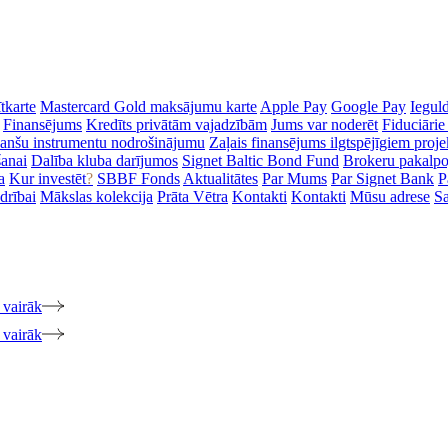
tkarte
Mastercard Gold maksājumu karte
Apple Pay
Google Pay
Iegul
Finansējums
Kredīts privātām vajadzībām
Jums var noderēt
Fiduciārie
inanšu instrumentu nodrošinājumu
Zaļais finansējums ilgtspējīgiem proj
šanai
Dalība kluba darījumos
Signet Baltic Bond Fund
Brokeru pakalp
a
Kur investēt
?
SBBF Fonds
Aktualitātes
Par Mums
Par Signet Bank
P
drībai
Mākslas kolekcija
Prāta Vētra
Kontakti
Kontakti
Mūsu adrese
Sa
 vairāk
 vairāk