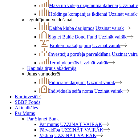
Maza un vidēja uzņēmuma ikdienai
Uzzināt v
Holdinga kompānijas ikdienai
Uzzināt vairāk
Ieguldījumu veidošanai
Dalība kluba darījumos
Uzzināt vairāk
Signet Baltic Bond Fund
Uzzināt vairāk
Brokeru pakalpojumi
Uzzināt vairāk
Investīciju portfeļa pārvaldīšana
Uzzināt vair
Termiņdepozīts
Uzzināt vairāk
Kapitāla tirgus akadēmija
Jums var noderēt
Fiduciārie darījumi
Uzzināt vairāk
Individuālā seifa noma
Uzzināt vairāk
Kur investēt
?
SBBF Fonds
Aktualitātes
Par Mums
Par Signet Bank
Par mums
UZZINĀT VAIRĀK
Pārvaldība
UZZINĀT VAIRĀK
Vadība
UZZINĀT VAIRĀK