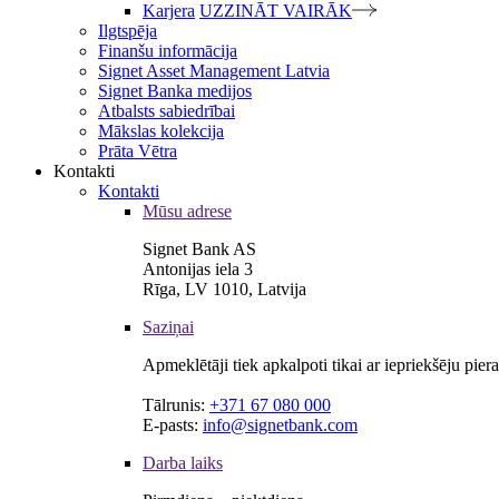
Karjera
UZZINĀT VAIRĀK
Ilgtspēja
Finanšu informācija
Signet Asset Management Latvia
Signet Banka medijos
Atbalsts sabiedrībai
Mākslas kolekcija
Prāta Vētra
Kontakti
Kontakti
Mūsu adrese
Signet Bank AS
Antonijas iela 3
Rīga, LV 1010, Latvija
Saziņai
Apmeklētāji tiek apkalpoti tikai ar iepriekšēju pie
Tālrunis:
+371 67 080 000
E-pasts:
info@signetbank.com
Darba laiks