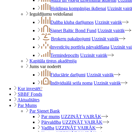
Maza un vidēja uzņēmuma ikdienai
Uzzināt
Holdinga kompānijas ikdienai
Uzzināt vair
Ieguldījumu veidošanai
Dalība kluba darījumos
Uzzināt vairāk
Signet Baltic Bond Fund
Uzzināt vairāk
Brokeru pakalpojumi
Uzzināt vairāk
Investīciju portfeļa pārvaldīšana
Uzzināt vai
Termiņdepozīts
Uzzināt vairāk
Kapitāla tirgus akadēmija
Jums var noderēt
Fiduciārie darījumi
Uzzināt vairāk
Individuālā seifa noma
Uzzināt vairāk
Kur investēt
?
SBBF Fonds
Aktualitātes
Par Mums
Par Signet Bank
Par mums
UZZINĀT VAIRĀK
Pārvaldība
UZZINĀT VAIRĀK
Vadība
UZZINĀT VAIRĀK