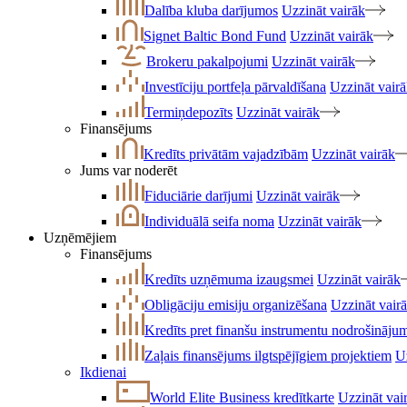
Dalība kluba darījumos
Uzzināt vairāk
Signet Baltic Bond Fund
Uzzināt vairāk
Brokeru pakalpojumi
Uzzināt vairāk
Investīciju portfeļa pārvaldīšana
Uzzināt vair
Termiņdepozīts
Uzzināt vairāk
Finansējums
Kredīts privātām vajadzībām
Uzzināt vairāk
Jums var noderēt
Fiduciārie darījumi
Uzzināt vairāk
Individuālā seifa noma
Uzzināt vairāk
Uzņēmējiem
Finansējums
Kredīts uzņēmuma izaugsmei
Uzzināt vairāk
Obligāciju emisiju organizēšana
Uzzināt vair
Kredīts pret finanšu instrumentu nodrošināju
Zaļais finansējums ilgtspējīgiem projektiem
U
Ikdienai
World Elite Business kredītkarte
Uzzināt vai