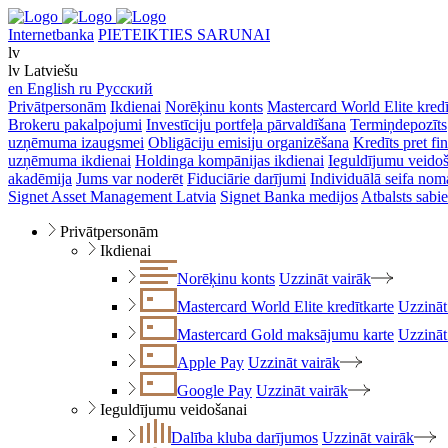
Internetbanka
PIETEIKTIES SARUNAI
lv
lv
Latviešu
en
English
ru
Русский
Privātpersonām
Ikdienai
Norēķinu konts
Mastercard World Elite kredī
Brokeru pakalpojumi
Investīciju portfeļa pārvaldīšana
Termiņdepozīts
uzņēmuma izaugsmei
Obligāciju emisiju organizēšana
Kredīts pret f
uzņēmuma ikdienai
Holdinga kompānijas ikdienai
Ieguldījumu veido
akadēmija
Jums var noderēt
Fiduciārie darījumi
Individuālā seifa nom
Signet Asset Management Latvia
Signet Banka medijos
Atbalsts sabie
Privātpersonām
Ikdienai
Norēķinu konts
Uzzināt vairāk
Mastercard World Elite kredītkarte
Uzzināt
Mastercard Gold maksājumu karte
Uzzināt
Apple Pay
Uzzināt vairāk
Google Pay
Uzzināt vairāk
Ieguldījumu veidošanai
Dalība kluba darījumos
Uzzināt vairāk