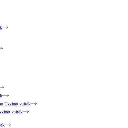
āk
āk
mu
Uzzināt vairāk
zzināt vairāk
rāk