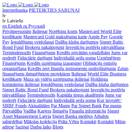
Internetbanka
PIETEIKTIES SARUNAI
lv
lv
Latviešu
en
English
ru
Русский
Privātpersonām
Ikdienai
Norēķinu konts
Mastercard World Elite
kredītkarte
Mastercard Gold maksājumu karte
Apple Pay
Google
Pay
Ieguldījumu veidošanai
Dalība kluba darījumos
Signet Baltic
Bond Fund
Brokeru pakalpojumi
Investīciju portfeļa pārvaldīšana
Termiņdepozīts
Finansējums
Kredīts privātām vajadzībām
Jums var
noderēt
Fiduciārie darījumi
Individuālā seifa noma
Uzņēmējiem
Finansējums
Kredīts uzņēmuma izaugsmei
Obligāciju emisiju
organizēšana
Kredīts pret finanšu instrumentu nodrošinājumu
Zaļais
finansējums ilgtspējīgiem projektiem
Ikdienai
World Elite Business
kredītkarte
Maza un vidēja uzņēmuma ikdienai
Holdinga
kompānijas ikdienai
Ieguldījumu veidošanai
Dalība kluba darījumos
Signet Baltic Bond Fund
Brokeru pakalpojumi
Investīciju portfeļa
pārvaldīšana
Termiņdepozīts
Kapitāla tirgus akadēmija
Jums var
noderēt
Fiduciārie darījumi
Individuālā seifa noma
Kur investēt
?
SBBF Fonds
Aktualitātes
Par Mums
Par Signet Bank
Par mums
Pārvaldība
Vadība
Karjera
Ilgtspēja
Finanšu informācija
Signet
Asset Management Latvia
Signet Banka medijos
Atbalsts
sabiedrībai
Mākslas kolekcija
Prāta Vētra
Kontakti
Kontakti
Mūsu
adrese
Saziņai
Darba laiks
Blogs