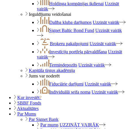
Holdinga kompānijas ikdienai
Uzzināt
vairāk
Ieguldījumu veidošanai
Dalība kluba darījumos
Uzzināt vairāk
Signet Baltic Bond Fund
Uzzināt vairāk
Brokeru pakalpojumi
Uzzināt vairāk
Investīciju portfeļa pārvaldīšana
Uzzināt
vairāk
Termiņdepozīts
Uzzināt vairāk
Kapitāla tirgus akadēmija
Jums var noderēt
Fiduciārie darījumi
Uzzināt vairāk
Individuālā seifa noma
Uzzināt vairāk
Kur investēt
?
SBBF Fonds
Aktualitātes
Par Mums
Par Signet Bank
Par mums
UZZINĀT VAIRĀK