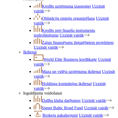
Kredīts uzņēmuma izaugsmei
Uzzināt
vairāk
Obligāciju emisiju organizēšana
Uzzināt
vairāk
Kredīts pret finanšu instrumentu
nodrošinājumu
Uzzināt vairāk
Zaļais finansējums ilgtspējīgiem projektiem
Uzzināt vairāk
Ikdienai
World Elite Business kredītkarte
Uzzināt
vairāk
Maza un vidēja uzņēmuma ikdienai
Uzzināt
vairāk
Holdinga kompānijas ikdienai
Uzzināt
vairāk
Ieguldījumu veidošanai
Dalība kluba darījumos
Uzzināt vairāk
Signet Baltic Bond Fund
Uzzināt vairāk
Brokeru pakalpojumi
Uzzināt vairāk