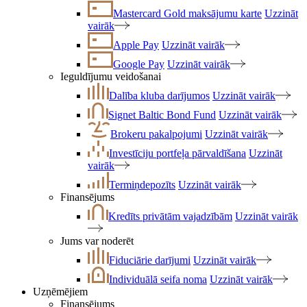
Mastercard Gold maksājumu karte
Uzzināt
vairāk
Apple Pay
Uzzināt vairāk
Google Pay
Uzzināt vairāk
Ieguldījumu veidošanai
Dalība kluba darījumos
Uzzināt vairāk
Signet Baltic Bond Fund
Uzzināt vairāk
Brokeru pakalpojumi
Uzzināt vairāk
Investīciju portfeļa pārvaldīšana
Uzzināt
vairāk
Termiņdepozīts
Uzzināt vairāk
Finansējums
Kredīts privātām vajadzībām
Uzzināt vairāk
Jums var noderēt
Fiduciārie darījumi
Uzzināt vairāk
Individuālā seifa noma
Uzzināt vairāk
Uzņēmējiem
Finansējums