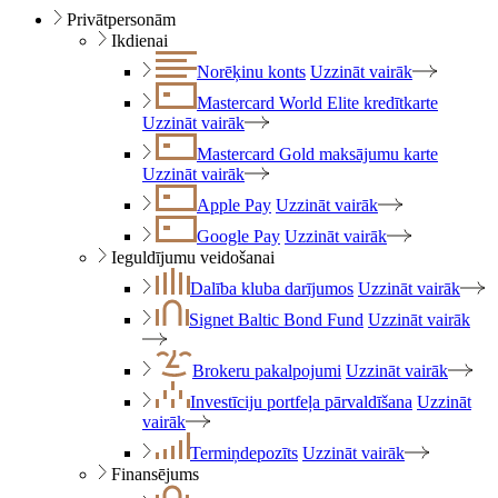
Privātpersonām
Ikdienai
Norēķinu konts
Uzzināt vairāk
Mastercard World Elite kredītkarte
Uzzināt vairāk
Mastercard Gold maksājumu karte
Uzzināt vairāk
Apple Pay
Uzzināt vairāk
Google Pay
Uzzināt vairāk
Ieguldījumu veidošanai
Dalība kluba darījumos
Uzzināt vairāk
Signet Baltic Bond Fund
Uzzināt vairāk
Brokeru pakalpojumi
Uzzināt vairāk
Investīciju portfeļa pārvaldīšana
Uzzināt
vairāk
Termiņdepozīts
Uzzināt vairāk
Finansējums