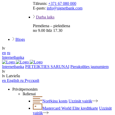
Tālrunis:
+371 67 080 000
E-pasts:
info@signetbank.com
Darba laiks
Pirmdiena – piektdiena
no 9.00 līdz 17.30
Blogs
lv
en
ru
Internetbanka
Internetbanka
PIETEIKTIES SARUNAI
Pierakstīties jaunumiem
lv
lv
Latviešu
en
English
ru
Русский
Privātpersonām
Ikdienai
Norēķinu konts
Uzzināt vairāk
Mastercard World Elite kredītkarte
Uzzināt
vairāk