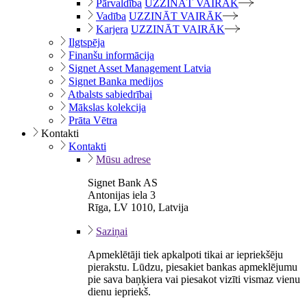
Pārvaldība
UZZINĀT VAIRĀK
Vadība
UZZINĀT VAIRĀK
Karjera
UZZINĀT VAIRĀK
Ilgtspēja
Finanšu informācija
Signet Asset Management Latvia
Signet Banka medijos
Atbalsts sabiedrībai
Mākslas kolekcija
Prāta Vētra
Kontakti
Kontakti
Mūsu adrese
Signet Bank AS
Antonijas iela 3
Rīga, LV 1010, Latvija
Saziņai
Apmeklētāji tiek apkalpoti tikai ar iepriekšēju
pierakstu. Lūdzu, piesakiet bankas apmeklējumu
pie sava baņķiera vai piesakot vizīti vismaz vienu
dienu iepriekš.