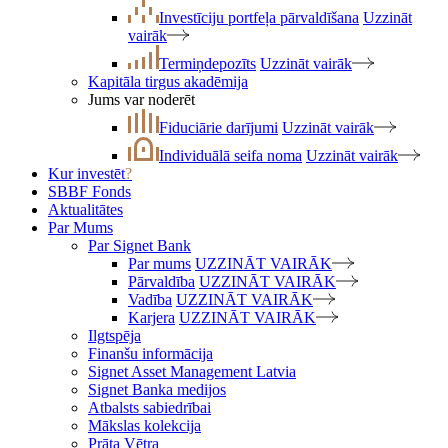
Investīciju portfeļa pārvaldīšana
Uzzināt
vairāk
Termiņdepozīts
Uzzināt vairāk
Kapitāla tirgus akadēmija
Jums var noderēt
Fiduciārie darījumi
Uzzināt vairāk
Individuālā seifa noma
Uzzināt vairāk
Kur investēt
?
SBBF Fonds
Aktualitātes
Par Mums
Par Signet Bank
Par mums
UZZINĀT VAIRĀK
Pārvaldība
UZZINĀT VAIRĀK
Vadība
UZZINĀT VAIRĀK
Karjera
UZZINĀT VAIRĀK
Ilgtspēja
Finanšu informācija
Signet Asset Management Latvia
Signet Banka medijos
Atbalsts sabiedrībai
Mākslas kolekcija
Prāta Vētra