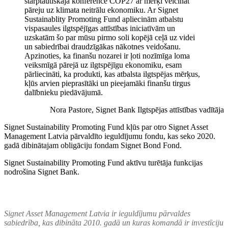
starptautiskajā konferencē COP27 ar mērķi veicināt
pāreju uz klimata neitrālu ekonomiku. Ar Signet
Sustainablity Promoting Fund apliecinām atbalstu
vispasaules ilgtspējīgas attīstības iniciatīvām un
uzskatām šo par mūsu pirmo soli kopējā ceļā uz videi
un sabiedrībai draudzīgākas nākotnes veidošanu.
Apzinoties, ka finanšu nozarei ir ļoti nozīmīga loma
veiksmīgā pārejā uz ilgtspējīgu ekonomiku, esam
pārliecināti, ka produkti, kas atbalsta ilgtspējas mērķus,
kļūs arvien pieprasītāki un pieejamāki finanšu tirgus
dalībnieku piedāvājumā.
Nora Pastore, Signet Bank Ilgtspējas attīstības vadītāja
Signet Sustainability Promoting Fund kļūs par otro Signet Asset
Management Latvia pārvaldīto ieguldījumu fondu, kas seko 2020.
gadā dibinātajam obligāciju fondam Signet Bond Fond.
Signet Sustainability Promoting Fund aktīvu turētāja funkcijas
nodrošina Signet Bank.
Signet Asset Management Latvia ir ieguldījumu pārvaldes
sabiedrība, kas dibināta 2010. gadā un kuras komandā ir investīciju