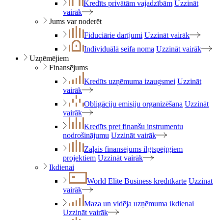
Kredīts privātām vajadzībām
Uzzināt
vairāk
Jums var noderēt
Fiduciārie darījumi
Uzzināt vairāk
Individuālā seifa noma
Uzzināt vairāk
Uzņēmējiem
Finansējums
Kredīts uzņēmuma izaugsmei
Uzzināt
vairāk
Obligāciju emisiju organizēšana
Uzzināt
vairāk
Kredīts pret finanšu instrumentu
nodrošinājumu
Uzzināt vairāk
Zaļais finansējums ilgtspējīgiem
projektiem
Uzzināt vairāk
Ikdienai
World Elite Business kredītkarte
Uzzināt
vairāk
Maza un vidēja uzņēmuma ikdienai
Uzzināt vairāk