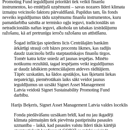
Promoting Fund ieguldījumi prioritāri tiek veikti finanšu
instrumentos, ko emitējuši uzņēmumi – savas nozares līderi klimata
izmaiņu veicinošo faktoru pārvaldīšanā. Papildus tam, šis fonds
neveiks ieguldījumus tādu uzņēmumu finanšu instrumentos, kuru
pamatdarbība saistīta ar termisko ogļu ieguvi, tradicionālās un
netradicionālās naftas ieguvi, alkohola un tabakas izstrādājumu
ražošanu, kā arī pretrunīgu ieroču ražošanu un attīstīšanu.
Šogad inflācijas spiediens licis Centrālajām bankām
ārkārtīgi strauji celt bāzes procentu likmes, kas radījis
daudz izaicinošu brīžu starptautiskajos finanšu tirgos.
Tomēr katra krīze sniedz arī jaunas iespējas. Minēto
notikumu rezultātā, tagad iespējams veikt ieguldījumus
ar daudz labākiem potenciālajiem atdeves rādītājiem.
Tāpēc uzskatām, ka šādos apstākļos, kas šķietami liekas
nepateicīgi, piemērotākais laiks sākt veidot jaunus
ieguldījumus un uzsākt Signet Asset Management
Latvia veidotā Signet Sustainability Promoting Fund
darbību.
Harijs Beķeris, Signet Asset Management Latvia valdes loceklis
Fonda piedāvāšanu uzsākam brīdī, kad nu jau ikgadēji
klimata pārmaiņām tiek pievērsta pastiprināta pasaules
uzmanība – laikā, kad pasaules valstu līderi tikās kārtējā