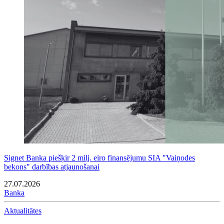
Signet Banka piešķir 2 milj. eiro finansējumu SIA "Vaiņodes
bekons" darbības atjaunošanai
27.07.2026
Banka
Aktualitātes