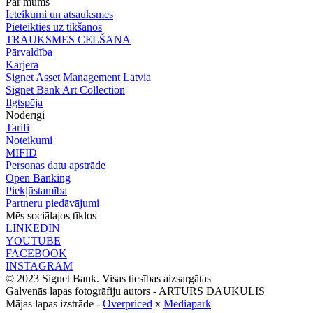
Par mums
Ieteikumi un atsauksmes
Pieteikties uz tikšanos
TRAUKSMES CELŠANA
Pārvaldība
Karjera
Signet Asset Management Latvia
Signet Bank Art Collection
Ilgtspēja
Noderīgi
Tarifi
Noteikumi
MIFID
Personas datu apstrāde
Open Banking
Piekļūstamība
Partneru piedāvājumi
Mēs sociālajos tīklos
LINKEDIN
YOUTUBE
FACEBOOK
INSTAGRAM
© 2023 Signet Bank. Visas tiesības aizsargātas
Galvenās lapas fotogrāfiju autors -
ARTŪRS DAUKULIS
Mājas lapas izstrāde -
Overpriced
x
Mediapark