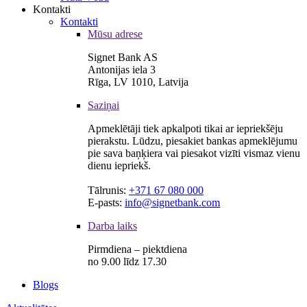
Kontakti
Kontakti
Mūsu adrese
Signet Bank AS
Antonijas iela 3
Rīga, LV 1010, Latvija
Saziņai
Apmeklētāji tiek apkalpoti tikai ar iepriekšēju
pierakstu. Lūdzu, piesakiet bankas apmeklējumu
pie sava baņķiera vai piesakot vizīti vismaz vienu
dienu iepriekš.
Tālrunis:
+371 67 080 000
E-pasts:
info@signetbank.com
Darba laiks
Pirmdiena – piektdiena
no 9.00 līdz 17.30
Blogs