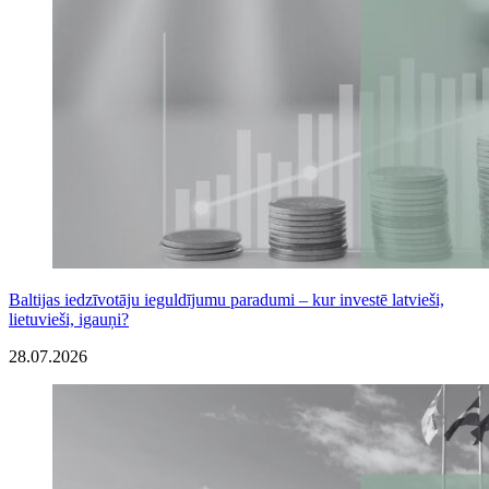
Baltijas iedzīvotāju ieguldījumu paradumi – kur investē latvieši,
lietuvieši, igauņi?
28.07.2026