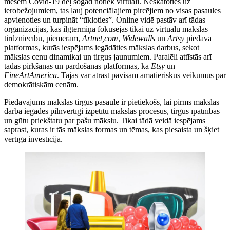
mesēm Covid-19 dēļ šogad notiek virtuāli. Neskatoties uz
ierobežojumiem, tas ļauj potenciālajiem pircējiem no visas pasaules
apvienoties un turpināt “tīkloties”. Online vidē pastāv arī tādas
organizācijas, kas ilgtermiņā fokusējas tikai uz virtuālu mākslas
tirdzniecību, piemēram,
Artnet,com
,
Widewalls
un
Artsy
piedāvā
platformas, kurās iespējams iegādāties mākslas darbus, sekot
mākslas cenu dinamikai un tirgus jaunumiem. Paralēli attīstās arī
tādas pirkšanas un pārdošanas platformas, kā
Etsy
un
FineArtAmerica
. Tajās var atrast pavisam amatieriskus veikumus par
demokrātiskām cenām.
Piedāvājums mākslas tirgus pasaulē ir pietiekošs, lai pirms mākslas
darba iegādes pilnvērtīgi izpētītu mākslas procesus, tirgus īpatnības
un gūtu priekštatu par pašu mākslu. Tikai tādā veidā iespējams
saprast, kuras ir tās mākslas formas un tēmas, kas piesaista un šķiet
vērtīga investīcija.