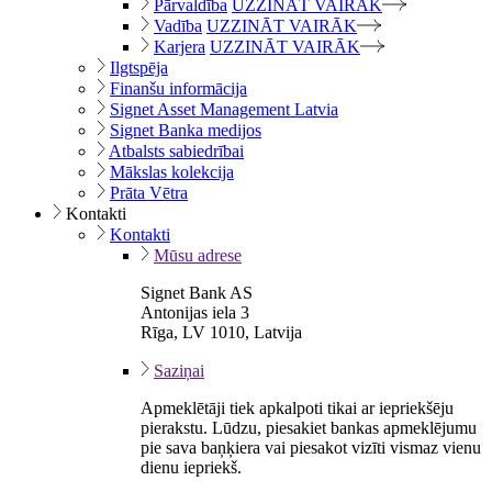
Pārvaldība
UZZINĀT VAIRĀK
Vadība
UZZINĀT VAIRĀK
Karjera
UZZINĀT VAIRĀK
Ilgtspēja
Finanšu informācija
Signet Asset Management Latvia
Signet Banka medijos
Atbalsts sabiedrībai
Mākslas kolekcija
Prāta Vētra
Kontakti
Kontakti
Mūsu adrese
Signet Bank AS
Antonijas iela 3
Rīga, LV 1010, Latvija
Saziņai
Apmeklētāji tiek apkalpoti tikai ar iepriekšēju
pierakstu. Lūdzu, piesakiet bankas apmeklējumu
pie sava baņķiera vai piesakot vizīti vismaz vienu
dienu iepriekš.