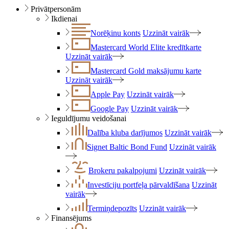
Privātpersonām
Ikdienai
Norēķinu konts
Uzzināt vairāk
Mastercard World Elite kredītkarte
Uzzināt vairāk
Mastercard Gold maksājumu karte
Uzzināt vairāk
Apple Pay
Uzzināt vairāk
Google Pay
Uzzināt vairāk
Ieguldījumu veidošanai
Dalība kluba darījumos
Uzzināt vairāk
Signet Baltic Bond Fund
Uzzināt vairāk
Brokeru pakalpojumi
Uzzināt vairāk
Investīciju portfeļa pārvaldīšana
Uzzināt
vairāk
Termiņdepozīts
Uzzināt vairāk
Finansējums