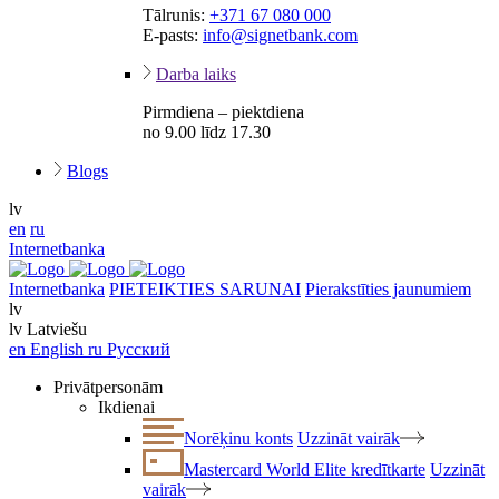
Tālrunis:
+371 67 080 000
E-pasts:
info@signetbank.com
Darba laiks
Pirmdiena – piektdiena
no 9.00 līdz 17.30
Blogs
lv
en
ru
Internetbanka
Internetbanka
PIETEIKTIES SARUNAI
Pierakstīties jaunumiem
lv
lv
Latviešu
en
English
ru
Русский
Privātpersonām
Ikdienai
Norēķinu konts
Uzzināt vairāk
Mastercard World Elite kredītkarte
Uzzināt
vairāk