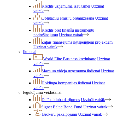
Kredīts uzņēmuma izaugsmei
Uzzināt
vairāk
Obligāciju emisiju organizēšana
Uzzināt
vairāk
Kredīts pret finanšu instrumentu
nodrošinājumu
Uzzināt vairāk
Zaļais finansējums ilgtspējīgiem projektiem
Uzzināt vairāk
Ikdienai
World Elite Business kredītkarte
Uzzināt
vairāk
Maza un vidēja uzņēmuma ikdienai
Uzzināt
vairāk
Holdinga kompānijas ikdienai
Uzzināt
vairāk
Ieguldījumu veidošanai
Dalība kluba darījumos
Uzzināt vairāk
Signet Baltic Bond Fund
Uzzināt vairāk
Brokeru pakalpojumi
Uzzināt vairāk