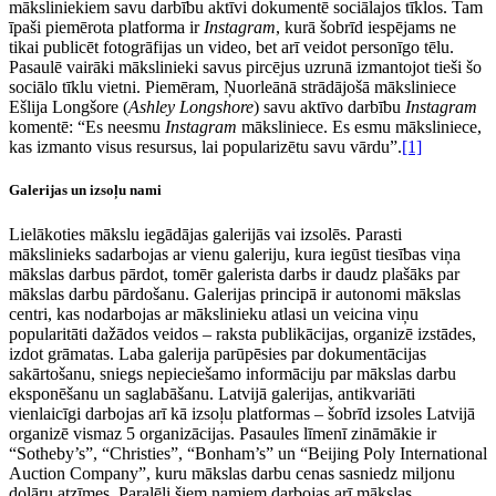
māksliniekiem savu darbību aktīvi dokumentē sociālajos tīklos. Tam
īpaši piemērota platforma ir
Instagram
, kurā šobrīd iespējams ne
tikai publicēt fotogrāfijas un video, bet arī veidot personīgo tēlu.
Pasaulē vairāki mākslinieki savus pircējus uzrunā izmantojot tieši šo
sociālo tīklu vietni. Piemēram, Ņuorleānā strādājošā māksliniece
Ešlija Longšore (
Ashley Longshore
) savu aktīvo darbību
Instagram
komentē: “Es neesmu
Instagram
māksliniece. Es esmu māksliniece,
kas izmanto visus resursus, lai popularizētu savu vārdu”.
[1]
Galerijas un izsoļu nami
Lielākoties mākslu iegādājas galerijās vai izsolēs. Parasti
mākslinieks sadarbojas ar vienu galeriju, kura iegūst tiesības viņa
mākslas darbus pārdot, tomēr galerista darbs ir daudz plašāks par
mākslas darbu pārdošanu. Galerijas principā ir autonomi mākslas
centri, kas nodarbojas ar mākslinieku atlasi un veicina viņu
popularitāti dažādos veidos – raksta publikācijas, organizē izstādes,
izdot grāmatas. Laba galerija parūpēsies par dokumentācijas
sakārtošanu, sniegs nepieciešamo informāciju par mākslas darbu
eksponēšanu un saglabāšanu. Latvijā galerijas, antikvariāti
vienlaicīgi darbojas arī kā izsoļu platformas – šobrīd izsoles Latvijā
organizē vismaz 5 organizācijas. Pasaules līmenī zināmākie ir
“Sotheby’s”, “Christies”, “Bonham’s” un “Beijing Poly International
Auction Company”, kuru mākslas darbu cenas sasniedz miljonu
dolāru atzīmes. Paralēli šiem namiem darbojas arī mākslas