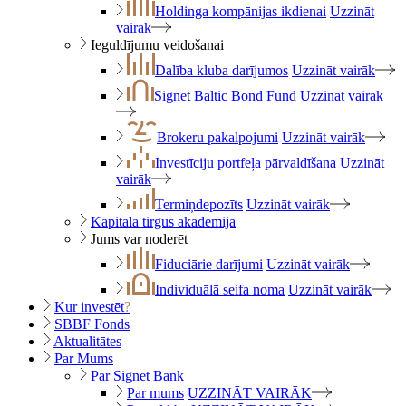
Holdinga kompānijas ikdienai
Uzzināt
vairāk
Ieguldījumu veidošanai
Dalība kluba darījumos
Uzzināt vairāk
Signet Baltic Bond Fund
Uzzināt vairāk
Brokeru pakalpojumi
Uzzināt vairāk
Investīciju portfeļa pārvaldīšana
Uzzināt
vairāk
Termiņdepozīts
Uzzināt vairāk
Kapitāla tirgus akadēmija
Jums var noderēt
Fiduciārie darījumi
Uzzināt vairāk
Individuālā seifa noma
Uzzināt vairāk
Kur investēt
?
SBBF Fonds
Aktualitātes
Par Mums
Par Signet Bank
Par mums
UZZINĀT VAIRĀK