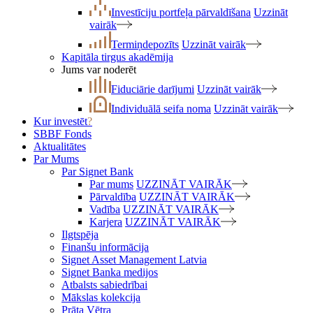
Investīciju portfeļa pārvaldīšana
Uzzināt
vairāk
Termiņdepozīts
Uzzināt vairāk
Kapitāla tirgus akadēmija
Jums var noderēt
Fiduciārie darījumi
Uzzināt vairāk
Individuālā seifa noma
Uzzināt vairāk
Kur investēt
?
SBBF Fonds
Aktualitātes
Par Mums
Par Signet Bank
Par mums
UZZINĀT VAIRĀK
Pārvaldība
UZZINĀT VAIRĀK
Vadība
UZZINĀT VAIRĀK
Karjera
UZZINĀT VAIRĀK
Ilgtspēja
Finanšu informācija
Signet Asset Management Latvia
Signet Banka medijos
Atbalsts sabiedrībai
Mākslas kolekcija
Prāta Vētra