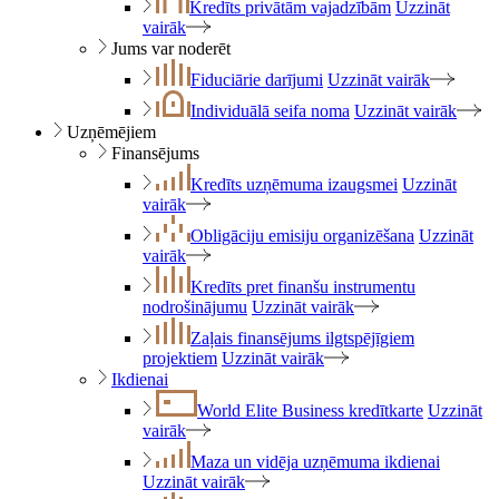
Kredīts privātām vajadzībām
Uzzināt
vairāk
Jums var noderēt
Fiduciārie darījumi
Uzzināt vairāk
Individuālā seifa noma
Uzzināt vairāk
Uzņēmējiem
Finansējums
Kredīts uzņēmuma izaugsmei
Uzzināt
vairāk
Obligāciju emisiju organizēšana
Uzzināt
vairāk
Kredīts pret finanšu instrumentu
nodrošinājumu
Uzzināt vairāk
Zaļais finansējums ilgtspējīgiem
projektiem
Uzzināt vairāk
Ikdienai
World Elite Business kredītkarte
Uzzināt
vairāk
Maza un vidēja uzņēmuma ikdienai
Uzzināt vairāk