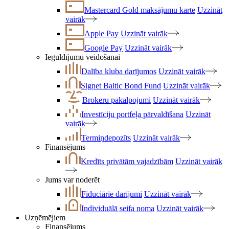
Mastercard Gold maksājumu karte
Uzzināt
vairāk
Apple Pay
Uzzināt vairāk
Google Pay
Uzzināt vairāk
Ieguldījumu veidošanai
Dalība kluba darījumos
Uzzināt vairāk
Signet Baltic Bond Fund
Uzzināt vairāk
Brokeru pakalpojumi
Uzzināt vairāk
Investīciju portfeļa pārvaldīšana
Uzzināt
vairāk
Termiņdepozīts
Uzzināt vairāk
Finansējums
Kredīts privātām vajadzībām
Uzzināt vairāk
Jums var noderēt
Fiduciārie darījumi
Uzzināt vairāk
Individuālā seifa noma
Uzzināt vairāk
Uzņēmējiem
Finansējums