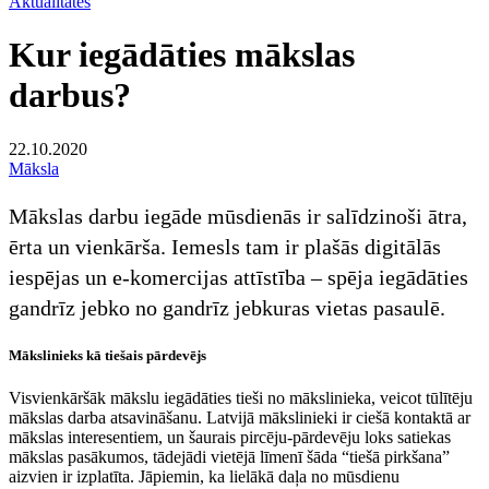
Aktualitātes
Kur iegādāties mākslas
darbus?
22.10.2020
Māksla
Mākslas darbu iegāde mūsdienās ir salīdzinoši ātra,
ērta un vienkārša. Iemesls tam ir plašās digitālās
iespējas un e-komercijas attīstība – spēja iegādāties
gandrīz jebko no gandrīz jebkuras vietas pasaulē.
Mākslinieks kā tiešais pārdevējs
Visvienkāršāk mākslu iegādāties tieši no mākslinieka, veicot tūlītēju
mākslas darba atsavināšanu. Latvijā mākslinieki ir ciešā kontaktā ar
mākslas interesentiem, un šaurais pircēju-pārdevēju loks satiekas
mākslas pasākumos, tādejādi vietējā līmenī šāda “tiešā pirkšana”
aizvien ir izplatīta. Jāpiemin, ka lielākā daļa no mūsdienu