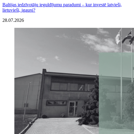
Baltijas iedzīvotāju ieguldījumu paradumi – kur investē latvieši,
lietuvieši, igauņi?
28.07.2026