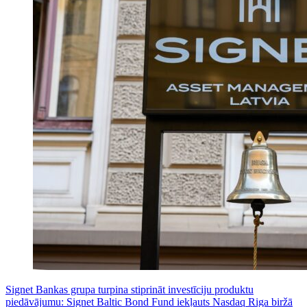
Signet Bankas grupa turpina stiprināt investīciju produktu
piedāvājumu: Signet Baltic Bond Fund iekļauts Nasdaq Riga biržā