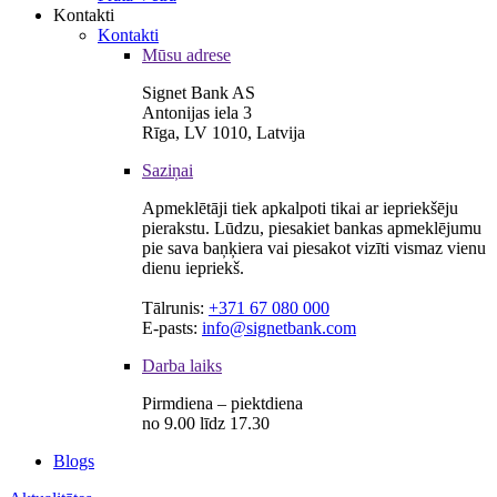
Kontakti
Kontakti
Mūsu adrese
Signet Bank AS
Antonijas iela 3
Rīga, LV 1010, Latvija
Saziņai
Apmeklētāji tiek apkalpoti tikai ar iepriekšēju
pierakstu. Lūdzu, piesakiet bankas apmeklējumu
pie sava baņķiera vai piesakot vizīti vismaz vienu
dienu iepriekš.
Tālrunis:
+371 67 080 000
E-pasts:
info@signetbank.com
Darba laiks
Pirmdiena – piektdiena
no 9.00 līdz 17.30
Blogs