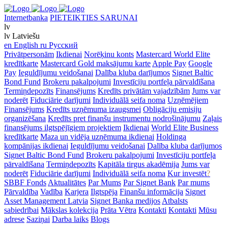
Internetbanka
PIETEIKTIES SARUNAI
lv
lv
Latviešu
en
English
ru
Русский
Privātpersonām
Ikdienai
Norēķinu konts
Mastercard World Elite
kredītkarte
Mastercard Gold maksājumu karte
Apple Pay
Google
Pay
Ieguldījumu veidošanai
Dalība kluba darījumos
Signet Baltic
Bond Fund
Brokeru pakalpojumi
Investīciju portfeļa pārvaldīšana
Termiņdepozīts
Finansējums
Kredīts privātām vajadzībām
Jums var
noderēt
Fiduciārie darījumi
Individuālā seifa noma
Uzņēmējiem
Finansējums
Kredīts uzņēmuma izaugsmei
Obligāciju emisiju
organizēšana
Kredīts pret finanšu instrumentu nodrošinājumu
Zaļais
finansējums ilgtspējīgiem projektiem
Ikdienai
World Elite Business
kredītkarte
Maza un vidēja uzņēmuma ikdienai
Holdinga
kompānijas ikdienai
Ieguldījumu veidošanai
Dalība kluba darījumos
Signet Baltic Bond Fund
Brokeru pakalpojumi
Investīciju portfeļa
pārvaldīšana
Termiņdepozīts
Kapitāla tirgus akadēmija
Jums var
noderēt
Fiduciārie darījumi
Individuālā seifa noma
Kur investēt
?
SBBF Fonds
Aktualitātes
Par Mums
Par Signet Bank
Par mums
Pārvaldība
Vadība
Karjera
Ilgtspēja
Finanšu informācija
Signet
Asset Management Latvia
Signet Banka medijos
Atbalsts
sabiedrībai
Mākslas kolekcija
Prāta Vētra
Kontakti
Kontakti
Mūsu
adrese
Saziņai
Darba laiks
Blogs