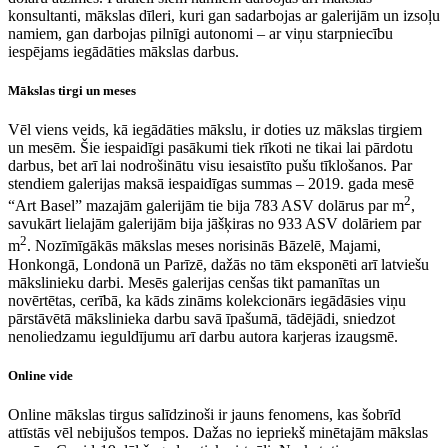
konsultanti, mākslas dīleri, kuri gan sadarbojas ar galerijām un izsoļu
namiem, gan darbojas pilnīgi autonomi – ar viņu starpniecību
iespējams iegādāties mākslas darbus.
Mākslas tirgi un meses
Vēl viens veids, kā iegādāties mākslu, ir doties uz mākslas tirgiem
un mesēm. Šie iespaidīgi pasākumi tiek rīkoti ne tikai lai pārdotu
darbus, bet arī lai nodrošinātu visu iesaistīto pušu tīklošanos. Par
stendiem galerijas maksā iespaidīgas summas – 2019. gada mesē
2
“Art Basel” mazajām galerijām tie bija 783 ASV dolārus par m
,
savukārt lielajām galerijām bija jāšķiras no 933 ASV dolāriem par
2
m
. Nozīmīgākās mākslas meses norisinās Bāzelē, Majami,
Honkongā, Londonā un Parīzē, dažās no tām eksponēti arī latviešu
mākslinieku darbi. Mesēs galerijas cenšas tikt pamanītas un
novērtētas, cerībā, ka kāds zināms kolekcionārs iegādāsies viņu
pārstāvētā mākslinieka darbu savā īpašumā, tādējādi, sniedzot
nenoliedzamu ieguldījumu arī darbu autora karjeras izaugsmē.
Online vide
Online mākslas tirgus salīdzinoši ir jauns fenomens, kas šobrīd
attīstās vēl nebijušos tempos. Dažas no iepriekš minētajām mākslas