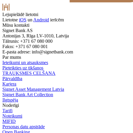
Lejupielādē lietotni
Lietotne
iOS
un
Android
ierīcēm
Mūsu kontakti
Signet Bank AS
Antonijas 3, Rīga LV-1010, Latvija
Tālrunis: +371 67 080 000
Fakss: +371 67 080 001
E-pasta adrese:
info@signetbank.com
Par mums
Ieteikumi un atsauksmes
Pieteikties uz tikšanos
TRAUKSMES CELŠANA
Pārvaldība
Karjera
Signet Asset Management Latvia
Signet Bank Art Collection
Ilgtspēja
Noderīgi
Tarifi
Noteikumi
MIFID
Personas datu apstrāde
Open Banking