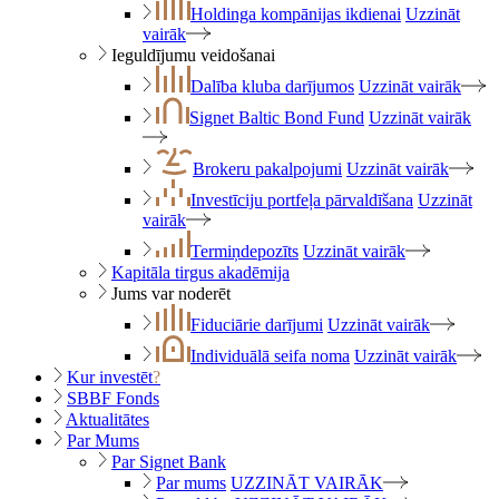
Holdinga kompānijas ikdienai
Uzzināt
vairāk
Ieguldījumu veidošanai
Dalība kluba darījumos
Uzzināt vairāk
Signet Baltic Bond Fund
Uzzināt vairāk
Brokeru pakalpojumi
Uzzināt vairāk
Investīciju portfeļa pārvaldīšana
Uzzināt
vairāk
Termiņdepozīts
Uzzināt vairāk
Kapitāla tirgus akadēmija
Jums var noderēt
Fiduciārie darījumi
Uzzināt vairāk
Individuālā seifa noma
Uzzināt vairāk
Kur investēt
?
SBBF Fonds
Aktualitātes
Par Mums
Par Signet Bank
Par mums
UZZINĀT VAIRĀK