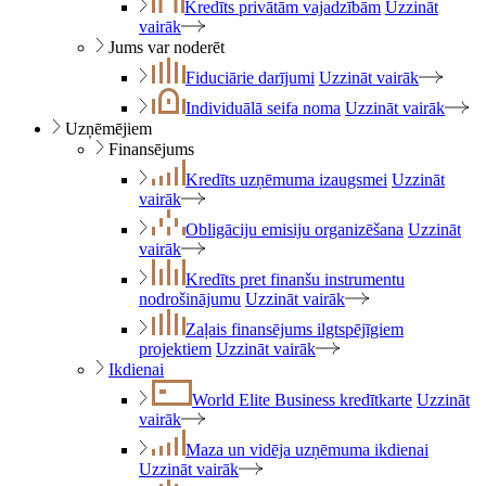
Kredīts privātām vajadzībām
Uzzināt
vairāk
Jums var noderēt
Fiduciārie darījumi
Uzzināt vairāk
Individuālā seifa noma
Uzzināt vairāk
Uzņēmējiem
Finansējums
Kredīts uzņēmuma izaugsmei
Uzzināt
vairāk
Obligāciju emisiju organizēšana
Uzzināt
vairāk
Kredīts pret finanšu instrumentu
nodrošinājumu
Uzzināt vairāk
Zaļais finansējums ilgtspējīgiem
projektiem
Uzzināt vairāk
Ikdienai
World Elite Business kredītkarte
Uzzināt
vairāk
Maza un vidēja uzņēmuma ikdienai
Uzzināt vairāk