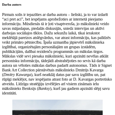
Darba autors
Pirmais solis ir iepazīties ar darba autoru – lieliski, ja to var izdarīt
“aci pret aci”, bet iespējams aprobežoties ar internetā pieejamo
informāciju. Mūsdienās tā ir ļoti visaptveroša, jo mākslinieki veido
savas mājaslapas, piedalās diskusijās, sniedz intervijas un aktīvi
darbojas sociālajos tīklos. Dažu sekunžu laikā, tikai ierakstot
meklētājā pareizos atslēgvārdus, var atrast informāciju, kas palīdzēs
veikt primāro pētniecību. Īpaša uzmanība jāpievērš mākslinieka
izglītībai, organizētajām personālajām un grupas izstādēm,
publikācijām, dalībai rezidenču programmās un mākslas tirgos.
Mākslas vidē sevi piesaka mākslinieki, kuri apzināti nevēlas atklāt
personisku informāciju, tādejādi abstrahējoties no sevis kā darba
autora un vēloties mākslas darbus padarīt autonomus. Tāds ir Signet
Bank Art Collection pārstāvētais mākslinieks Dmitrijs Kavarga
(
Dmitry Kawarga
), kurš neatklāj datus par savu izglītību un, pat
rūpīgi meklējot, nav iespējams atrast foto ar D. Kavargas portretisko
atveidu. Līdzīgu stratēģiju izvēlējies arī visiem zināmais ielu
mākslinieks Benksijs (
Banksy
), kurš jau gadiem apzināti slēpj savu
identitāti.