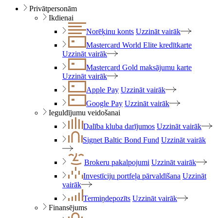
Privātpersonām
Ikdienai
Norēķinu konts
Uzzināt vairāk
Mastercard World Elite kredītkarte
Uzzināt vairāk
Mastercard Gold maksājumu karte
Uzzināt vairāk
Apple Pay
Uzzināt vairāk
Google Pay
Uzzināt vairāk
Ieguldījumu veidošanai
Dalība kluba darījumos
Uzzināt vairāk
Signet Baltic Bond Fund
Uzzināt vairāk
Brokeru pakalpojumi
Uzzināt vairāk
Investīciju portfeļa pārvaldīšana
Uzzināt
vairāk
Termiņdepozīts
Uzzināt vairāk
Finansējums