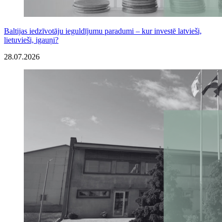
Baltijas iedzīvotāju ieguldījumu paradumi – kur investē latvieši,
lietuvieši, igauņi?
28.07.2026