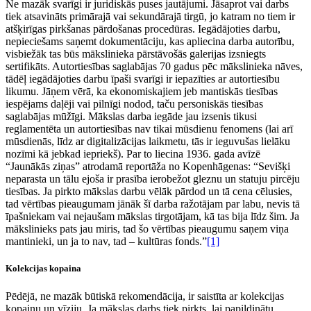
Ne mazāk svarīgi ir juridiskās puses jautājumi. Jāsaprot vai darbs
tiek atsavināts primārajā vai sekundārajā tirgū, jo katram no tiem ir
atšķirīgas pirkšanas pārdošanas procedūras. Iegādājoties darbu,
nepieciešams saņemt dokumentāciju, kas apliecina darba autorību,
visbiežāk tas būs mākslinieka pārstāvošās galerijas izsniegts
sertifikāts. Autortiesības saglabājas 70 gadus pēc mākslinieka nāves,
tādēļ iegādājoties darbu īpaši svarīgi ir iepazīties ar autortiesību
likumu. Jāņem vērā, ka ekonomiskajiem jeb mantiskās tiesības
iespējams daļēji vai pilnīgi nodod, taču personiskās tiesības
saglabājas mūžīgi. Mākslas darba iegāde jau izsenis tikusi
reglamentēta un autortiesības nav tikai mūsdienu fenomens (lai arī
mūsdienās, līdz ar digitalizācijas laikmetu, tās ir ieguvušas lielāku
nozīmi kā jebkad iepriekš). Par to liecina 1936. gada avīzē
“Jaunākās ziņas” atrodamā reportāža no Kopenhāgenas: “Sevišķi
neparasta un tālu ejoša ir prasība ierobežot gleznu un statuju pircēju
tiesības. Ja pirkto mākslas darbu vēlāk pārdod un tā cena cēlusies,
tad vērtības pieaugumam jānāk šī darba ražotājam par labu, nevis tā
īpašniekam vai nejaušam mākslas tirgotājam, kā tas bija līdz šim. Ja
mākslinieks pats jau miris, tad šo vērtības pieaugumu saņem viņa
mantinieki, un ja to nav, tad – kultūras fonds.”
[1]
Kolekcijas kopaina
Pēdējā, ne mazāk būtiskā rekomendācija, ir saistīta ar kolekcijas
kopainu un vīziju. Ja mākslas darbs tiek pirkts, lai papildinātu