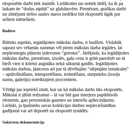
eksponētie darbi tiek mainīti. Lielākoties tas notiek tādēļ, ka ik pa
laikam tie “dodas atpūtā” uz glabātuvēm. Piemēram, grafikas darbi
un zīmējumi tiešos saules staros nedrīkst būt eksponēti ilgāk par
sešiem mēnešiem.
Budžets
Būtisks aspekts, iegādājoties mākslas darbu, ir budžets. Vislabāk
saprast sev vēlamās summas vēl pirms mākslas darba iegādes, lai
nepārsniegtu plānotu izdevumu “griestus”. Jārēķinās, ka iegādājoties
mākslas darbu, piemēram, izsolēs, gala cenu ir grūti paredzēt un tā
bieži vien ir krietni augstāka nekā sākumā gaidīts. Iegādājoties
mākslas darbus, jāatceras arī par tā dēvētajām “slēptajām izmaksām”
– apdrošināšanu, transportēšanu, ierāmēšanu, starpnieku (izsoļu
namu, galeriju) noteiktajiem procentiem.
Vērtīgi jau iepriekš zināt, kur un kā mākslas darbs tiks eksponēts.
Mākslai ir jābūt redzamai – tā var būt gan interjeru papildinošs
elements, gan personiskās gaumes un interešu apliecinājums.
Lieliski, ja īpašnieks savas kolekcijas darbus nepieciešamības
gadījumā var arī deponēt un eksponēt izstādēs.
Sakārtota dokumentācija