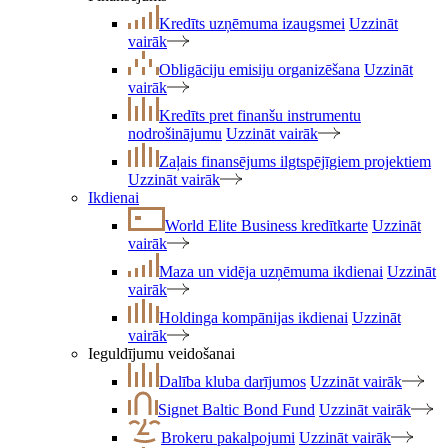
Kredīts uzņēmuma izaugsmei
Uzzināt
vairāk
Obligāciju emisiju organizēšana
Uzzināt
vairāk
Kredīts pret finanšu instrumentu
nodrošinājumu
Uzzināt vairāk
Zaļais finansējums ilgtspējīgiem projektiem
Uzzināt vairāk
Ikdienai
World Elite Business kredītkarte
Uzzināt
vairāk
Maza un vidēja uzņēmuma ikdienai
Uzzināt
vairāk
Holdinga kompānijas ikdienai
Uzzināt
vairāk
Ieguldījumu veidošanai
Dalība kluba darījumos
Uzzināt vairāk
Signet Baltic Bond Fund
Uzzināt vairāk
Brokeru pakalpojumi
Uzzināt vairāk