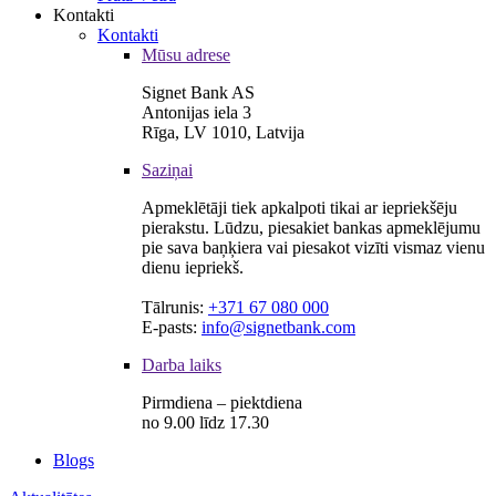
Kontakti
Kontakti
Mūsu adrese
Signet Bank AS
Antonijas iela 3
Rīga, LV 1010, Latvija
Saziņai
Apmeklētāji tiek apkalpoti tikai ar iepriekšēju
pierakstu. Lūdzu, piesakiet bankas apmeklējumu
pie sava baņķiera vai piesakot vizīti vismaz vienu
dienu iepriekš.
Tālrunis:
+371 67 080 000
E-pasts:
info@signetbank.com
Darba laiks
Pirmdiena – piektdiena
no 9.00 līdz 17.30
Blogs