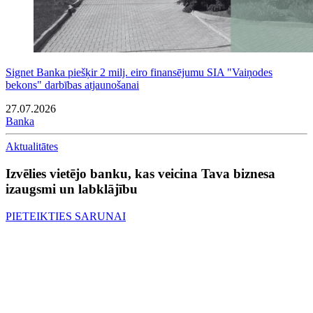
Signet Banka piešķir 2 milj. eiro finansējumu SIA "Vaiņodes
bekons" darbības atjaunošanai
27.07.2026
Banka
Aktualitātes
Izvēlies vietējo banku, kas veicina Tava biznesa
izaugsmi un labklājību
PIETEIKTIES SARUNAI