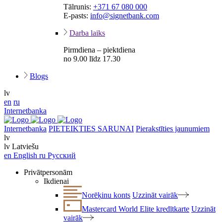
Tālrunis:
+371 67 080 000
E-pasts:
info@signetbank.com
Darba laiks
Pirmdiena – piektdiena
no 9.00 līdz 17.30
Blogs
lv
en
ru
Internetbanka
Internetbanka
PIETEIKTIES SARUNAI
Pierakstīties jaunumiem
lv
lv
Latviešu
en
English
ru
Русский
Privātpersonām
Ikdienai
Norēķinu konts
Uzzināt vairāk
Mastercard World Elite kredītkarte
Uzzināt
vairāk