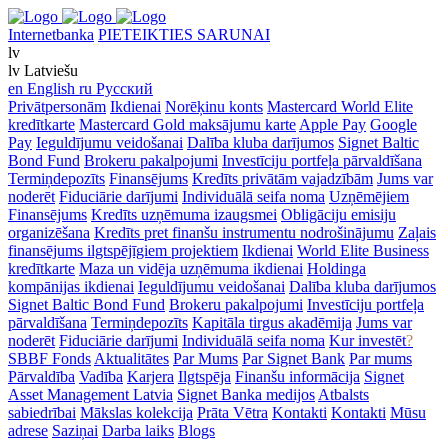
Internetbanka
PIETEIKTIES SARUNAI
lv
lv
Latviešu
en
English
ru
Русский
Privātpersonām
Ikdienai
Norēķinu konts
Mastercard World Elite
kredītkarte
Mastercard Gold maksājumu karte
Apple Pay
Google
Pay
Ieguldījumu veidošanai
Dalība kluba darījumos
Signet Baltic
Bond Fund
Brokeru pakalpojumi
Investīciju portfeļa pārvaldīšana
Termiņdepozīts
Finansējums
Kredīts privātām vajadzībām
Jums var
noderēt
Fiduciārie darījumi
Individuālā seifa noma
Uzņēmējiem
Finansējums
Kredīts uzņēmuma izaugsmei
Obligāciju emisiju
organizēšana
Kredīts pret finanšu instrumentu nodrošinājumu
Zaļais
finansējums ilgtspējīgiem projektiem
Ikdienai
World Elite Business
kredītkarte
Maza un vidēja uzņēmuma ikdienai
Holdinga
kompānijas ikdienai
Ieguldījumu veidošanai
Dalība kluba darījumos
Signet Baltic Bond Fund
Brokeru pakalpojumi
Investīciju portfeļa
pārvaldīšana
Termiņdepozīts
Kapitāla tirgus akadēmija
Jums var
noderēt
Fiduciārie darījumi
Individuālā seifa noma
Kur investēt
?
SBBF Fonds
Aktualitātes
Par Mums
Par Signet Bank
Par mums
Pārvaldība
Vadība
Karjera
Ilgtspēja
Finanšu informācija
Signet
Asset Management Latvia
Signet Banka medijos
Atbalsts
sabiedrībai
Mākslas kolekcija
Prāta Vētra
Kontakti
Kontakti
Mūsu
adrese
Saziņai
Darba laiks
Blogs