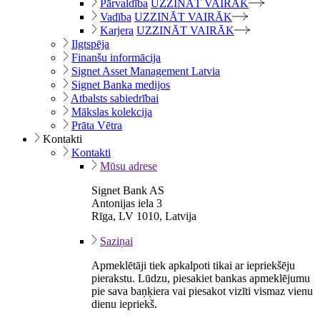
Pārvaldība
UZZINĀT VAIRĀK
Vadība
UZZINĀT VAIRĀK
Karjera
UZZINĀT VAIRĀK
Ilgtspēja
Finanšu informācija
Signet Asset Management Latvia
Signet Banka medijos
Atbalsts sabiedrībai
Mākslas kolekcija
Prāta Vētra
Kontakti
Kontakti
Mūsu adrese
Signet Bank AS
Antonijas iela 3
Rīga, LV 1010, Latvija
Saziņai
Apmeklētāji tiek apkalpoti tikai ar iepriekšēju
pierakstu. Lūdzu, piesakiet bankas apmeklējumu
pie sava baņķiera vai piesakot vizīti vismaz vienu
dienu iepriekš.