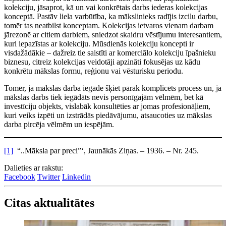
kolekciju, jāsaprot, kā un vai konkrētais darbs iederas kolekcijas
konceptā. Pastāv liela varbūtība, ka mākslinieks radījis izcilu darbu,
tomēr tas neatbilst konceptam. Kolekcijas ietvaros vienam darbam
jārezonē ar citiem darbiem, sniedzot skaidru vēstījumu interesantiem,
kuri iepazīstas ar kolekciju. Mūsdienās kolekciju koncepti ir
visdažādākie – dažreiz tie saistīti ar komerciālo kolekciju īpašnieku
biznesu, citreiz kolekcijas veidotāji apzināti fokusējas uz kādu
konkrētu mākslas formu, reģionu vai vēsturisku periodu.
Tomēr, ja mākslas darba iegāde šķiet pārāk komplicēts process un, ja
mākslas darbs tiek iegādāts nevis personīgajām vēlmēm, bet kā
investīciju objekts, vislabāk konsultēties ar jomas profesionāļiem,
kuri veiks izpēti un izstrādās piedāvājumu, atsaucoties uz mākslas
darba pircēja vēlmēm un iespējām.
[1]
“..Māksla par preci”‘, Jaunākās Ziņas. – 1936. – Nr. 245.
Dalieties ar rakstu:
Facebook
Twitter
Linkedin
Citas aktualitātes