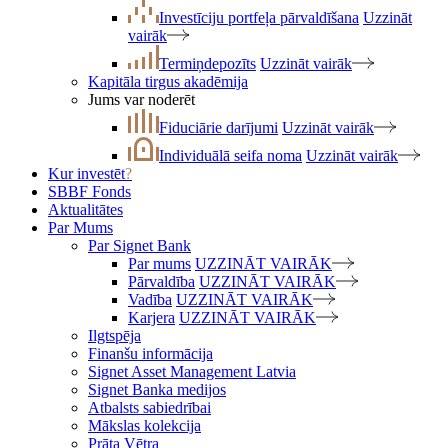
Investīciju portfeļa pārvaldīšana
Uzzināt
vairāk
Termiņdepozīts
Uzzināt vairāk
Kapitāla tirgus akadēmija
Jums var noderēt
Fiduciārie darījumi
Uzzināt vairāk
Individuālā seifa noma
Uzzināt vairāk
Kur investēt
?
SBBF Fonds
Aktualitātes
Par Mums
Par Signet Bank
Par mums
UZZINĀT VAIRĀK
Pārvaldība
UZZINĀT VAIRĀK
Vadība
UZZINĀT VAIRĀK
Karjera
UZZINĀT VAIRĀK
Ilgtspēja
Finanšu informācija
Signet Asset Management Latvia
Signet Banka medijos
Atbalsts sabiedrībai
Mākslas kolekcija
Prāta Vētra