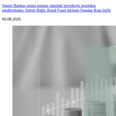
Signet Bankas grupa turpina stiprināt investīciju produktu
piedāvājumu: Signet Baltic Bond Fund iekļauts Nasdaq Riga biržā
06.08.2026