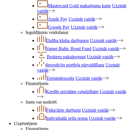
Mastercard Gold maksājumu karte
Uzzināt
vairāk
Apple Pay
Uzzināt vairāk
Google Pay
Uzzināt vairāk
Ieguldījumu veidošanai
Dalība kluba darījumos
Uzzināt vairāk
Signet Baltic Bond Fund
Uzzināt vairāk
Brokeru pakalpojumi
Uzzināt vairāk
Investīciju portfeļa pārvaldīšana
Uzzināt
vairāk
Termiņdepozīts
Uzzināt vairāk
Finansējums
Kredīts privātām vajadzībām
Uzzināt vairāk
Jums var noderēt
Fiduciārie darījumi
Uzzināt vairāk
Individuālā seifa noma
Uzzināt vairāk
Uzņēmējiem
Finansējums