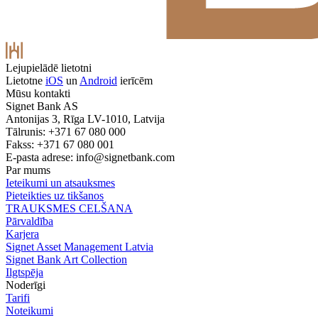
Lejupielādē lietotni
Lietotne
iOS
un
Android
ierīcēm
Mūsu kontakti
Signet Bank AS
Antonijas 3, Rīga LV-1010, Latvija
Tālrunis: +371 67 080 000
Fakss: +371 67 080 001
E-pasta adrese:
info@signetbank.com
Par mums
Ieteikumi un atsauksmes
Pieteikties uz tikšanos
TRAUKSMES CELŠANA
Pārvaldība
Karjera
Signet Asset Management Latvia
Signet Bank Art Collection
Ilgtspēja
Noderīgi
Tarifi
Noteikumi