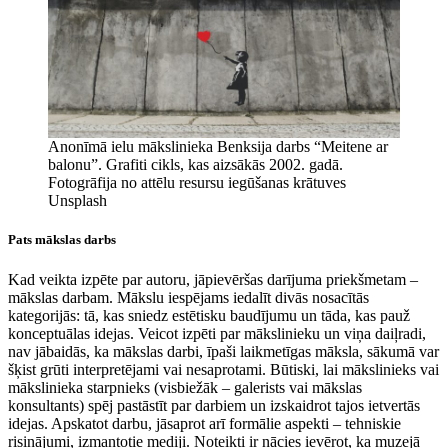
Anonīmā ielu mākslinieka Benksija darbs “Meitene ar
balonu”. Grafiti cikls, kas aizsākās 2002. gadā.
Fotogrāfija no attēlu resursu iegūšanas krātuves
Unsplash
Pats mākslas darbs
Kad veikta izpēte par autoru, jāpievēršas darījuma priekšmetam –
mākslas darbam. Mākslu iespējams iedalīt divās nosacītās
kategorijās: tā, kas sniedz estētisku baudījumu un tāda, kas pauž
konceptuālas idejas. Veicot izpēti par mākslinieku un viņa daiļradi,
nav jābaidās, ka mākslas darbi, īpaši laikmetīgas māksla, sākumā var
šķist grūti interpretējami vai nesaprotami. Būtiski, lai mākslinieks vai
mākslinieka starpnieks (visbiežāk – galerists vai mākslas
konsultants) spēj pastāstīt par darbiem un izskaidrot tajos ietvertās
idejas. Apskatot darbu, jāsaprot arī formālie aspekti – tehniskie
risinājumi, izmantotie mediji. Noteikti ir nācies ievērot, ka muzejā