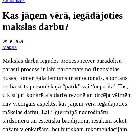
Aktualitātes
Kas jāņem vērā, iegādājoties
mākslas darbu?
29.09.2020
Māksla
Mākslas darba iegādes process ietver paradoksu –
parasti process ir labi pārdomāts no finansiālās
puses, tomēr gala lēmums ir emocionāls, spontāns
un balstīts personiskajā “patīk” vai “nepatīk”. Tas,
cik stipri konkrētais darbs rezonē ar pircēja vēlmēm
nav vienīgais aspekts, kas jāņem vērā iegādājoties
mākslas darbu. Lai ilgtermiņā nodrošinātu
sirdsmieru un estētisku baudījumu, iesakām sekot
dažām vienkāršām, bet būtiskām rekomendācijām.