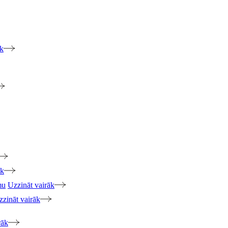
āk
āk
mu
Uzzināt vairāk
zzināt vairāk
rāk