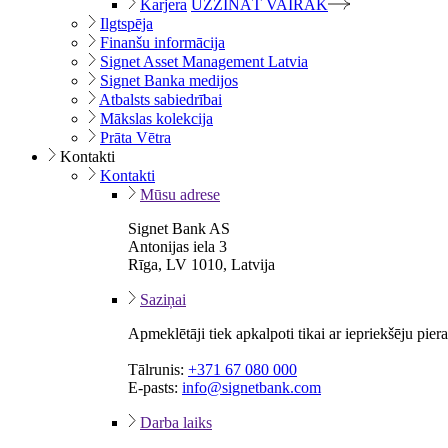
Karjera
UZZINĀT VAIRĀK
Ilgtspēja
Finanšu informācija
Signet Asset Management Latvia
Signet Banka medijos
Atbalsts sabiedrībai
Mākslas kolekcija
Prāta Vētra
Kontakti
Kontakti
Mūsu adrese
Signet Bank AS
Antonijas iela 3
Rīga, LV 1010, Latvija
Saziņai
Apmeklētāji tiek apkalpoti tikai ar iepriekšēju pie
Tālrunis:
+371 67 080 000
E-pasts:
info@signetbank.com
Darba laiks