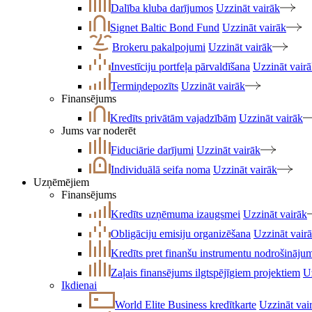
Dalība kluba darījumos
Uzzināt vairāk
Signet Baltic Bond Fund
Uzzināt vairāk
Brokeru pakalpojumi
Uzzināt vairāk
Investīciju portfeļa pārvaldīšana
Uzzināt vair
Termiņdepozīts
Uzzināt vairāk
Finansējums
Kredīts privātām vajadzībām
Uzzināt vairāk
Jums var noderēt
Fiduciārie darījumi
Uzzināt vairāk
Individuālā seifa noma
Uzzināt vairāk
Uzņēmējiem
Finansējums
Kredīts uzņēmuma izaugsmei
Uzzināt vairāk
Obligāciju emisiju organizēšana
Uzzināt vair
Kredīts pret finanšu instrumentu nodrošināju
Zaļais finansējums ilgtspējīgiem projektiem
U
Ikdienai
World Elite Business kredītkarte
Uzzināt vai