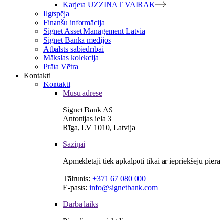
Karjera
UZZINĀT VAIRĀK
Ilgtspēja
Finanšu informācija
Signet Asset Management Latvia
Signet Banka medijos
Atbalsts sabiedrībai
Mākslas kolekcija
Prāta Vētra
Kontakti
Kontakti
Mūsu adrese
Signet Bank AS
Antonijas iela 3
Rīga, LV 1010, Latvija
Saziņai
Apmeklētāji tiek apkalpoti tikai ar iepriekšēju pie
Tālrunis:
+371 67 080 000
E-pasts:
info@signetbank.com
Darba laiks