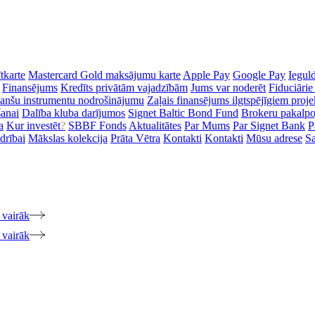
tkarte
Mastercard Gold maksājumu karte
Apple Pay
Google Pay
Iegul
Finansējums
Kredīts privātām vajadzībām
Jums var noderēt
Fiduciārie
inanšu instrumentu nodrošinājumu
Zaļais finansējums ilgtspējīgiem proj
šanai
Dalība kluba darījumos
Signet Baltic Bond Fund
Brokeru pakalp
a
Kur investēt
?
SBBF Fonds
Aktualitātes
Par Mums
Par Signet Bank
P
drībai
Mākslas kolekcija
Prāta Vētra
Kontakti
Kontakti
Mūsu adrese
Sa
 vairāk
 vairāk