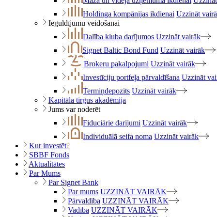
Maza un vidēja uzņēmuma ikdienai
Uzzināt
Holdinga kompānijas ikdienai
Uzzināt vair
Ieguldījumu veidošanai
Dalība kluba darījumos
Uzzināt vairāk
Signet Baltic Bond Fund
Uzzināt vairāk
Brokeru pakalpojumi
Uzzināt vairāk
Investīciju portfeļa pārvaldīšana
Uzzināt vai
Termiņdepozīts
Uzzināt vairāk
Kapitāla tirgus akadēmija
Jums var noderēt
Fiduciārie darījumi
Uzzināt vairāk
Individuālā seifa noma
Uzzināt vairāk
Kur investēt
?
SBBF Fonds
Aktualitātes
Par Mums
Par Signet Bank
Par mums
UZZINĀT VAIRĀK
Pārvaldība
UZZINĀT VAIRĀK
Vadība
UZZINĀT VAIRĀK