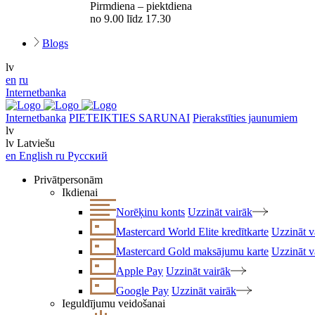
Pirmdiena – piektdiena
no 9.00 līdz 17.30
Blogs
lv
en
ru
Internetbanka
Internetbanka
PIETEIKTIES SARUNAI
Pierakstīties jaunumiem
lv
lv
Latviešu
en
English
ru
Русский
Privātpersonām
Ikdienai
Norēķinu konts
Uzzināt vairāk
Mastercard World Elite kredītkarte
Uzzināt v
Mastercard Gold maksājumu karte
Uzzināt v
Apple Pay
Uzzināt vairāk
Google Pay
Uzzināt vairāk
Ieguldījumu veidošanai