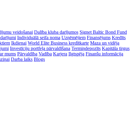
dījumu veidošanai
Dalība kluba darījumos
Signet Baltic Bond Fund
 darījumi
Individuālā seifa noma
Uzņēmējiem
Finansējums
Kredīts
ektiem
Ikdienai
World Elite Business kredītkarte
Maza un vidēja
ojumi
Investīciju portfeļa pārvaldīšana
Termiņdepozīts
Kapitāla tirgus
ar mums
Pārvaldība
Vadība
Karjera
Ilgtspēja
Finanšu informācija
ziņai
Darba laiks
Blogs