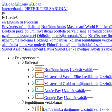
Internetbanka
PIETEIKTIES SARUNAI
lv
lv
Latviešu
en
English
ru
Русский
Privātpersonām
Ikdienai
Norēķinu konts
Mastercard World Elite kredī
Brokeru pakalpojumi
Investīciju portfeļa pārvaldīšana
Termiņdepozīts
uzņēmuma izaugsmei
Obligāciju emisiju organizēšana
Kredīts pret f
uzņēmuma ikdienai
Holdinga kompānijas ikdienai
Ieguldījumu veido
akadēmija
Jums var noderēt
Fiduciārie darījumi
Individuālā seifa nom
Signet Asset Management Latvia
Signet Banka medijos
Atbalsts sabie
Privātpersonām
Ikdienai
Norēķinu konts
Uzzināt vairāk
Mastercard World Elite kredītkarte
Uzzināt
Mastercard Gold maksājumu karte
Uzzināt
Apple Pay
Uzzināt vairāk
Google Pay
Uzzināt vairāk
Ieguldījumu veidošanai
Dalība kluba darījumos
Uzzināt vairāk