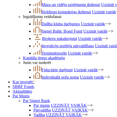
Maza un vidēja uzņēmuma ikdienai
Uzzināt v
Holdinga kompānijas ikdienai
Uzzināt vairāk
Ieguldījumu veidošanai
Dalība kluba darījumos
Uzzināt vairāk
Signet Baltic Bond Fund
Uzzināt vairāk
Brokeru pakalpojumi
Uzzināt vairāk
Investīciju portfeļa pārvaldīšana
Uzzināt vair
Termiņdepozīts
Uzzināt vairāk
Kapitāla tirgus akadēmija
Jums var noderēt
Fiduciārie darījumi
Uzzināt vairāk
Individuālā seifa noma
Uzzināt vairāk
Kur investēt
?
SBBF Fonds
Aktualitātes
Par Mums
Par Signet Bank
Par mums
UZZINĀT VAIRĀK
Pārvaldība
UZZINĀT VAIRĀK
Vadība
UZZINĀT VAIRĀK