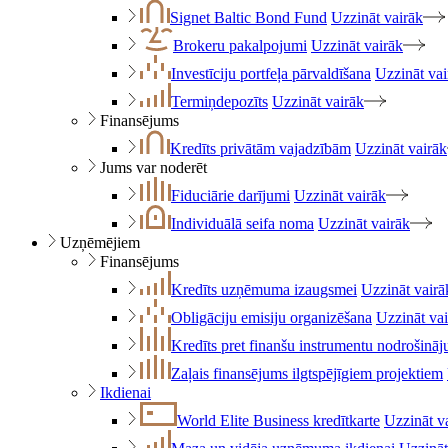
Signet Baltic Bond Fund
Uzzināt vairāk
Brokeru pakalpojumi
Uzzināt vairāk
Investīciju portfeļa pārvaldīšana
Uzzināt vai
Termiņdepozīts
Uzzināt vairāk
Finansējums
Kredīts privātām vajadzībām
Uzzināt vairāk
Jums var noderēt
Fiduciārie darījumi
Uzzināt vairāk
Individuālā seifa noma
Uzzināt vairāk
Uzņēmējiem
Finansējums
Kredīts uzņēmuma izaugsmei
Uzzināt vairā
Obligāciju emisiju organizēšana
Uzzināt va
Kredīts pret finanšu instrumentu nodrošinā
Zaļais finansējums ilgtspējīgiem projektiem
Ikdienai
World Elite Business kredītkarte
Uzzināt v