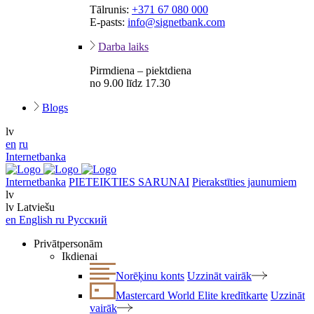
Tālrunis:
+371 67 080 000
E-pasts:
info@signetbank.com
Darba laiks
Pirmdiena – piektdiena
no 9.00 līdz 17.30
Blogs
lv
en
ru
Internetbanka
Internetbanka
PIETEIKTIES SARUNAI
Pierakstīties jaunumiem
lv
lv
Latviešu
en
English
ru
Русский
Privātpersonām
Ikdienai
Norēķinu konts
Uzzināt vairāk
Mastercard World Elite kredītkarte
Uzzināt
vairāk