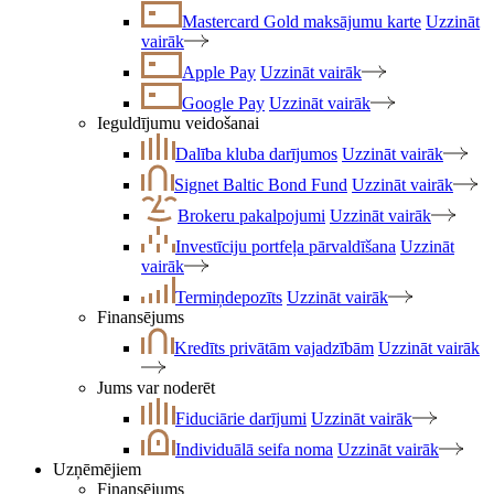
Mastercard Gold maksājumu karte
Uzzināt
vairāk
Apple Pay
Uzzināt vairāk
Google Pay
Uzzināt vairāk
Ieguldījumu veidošanai
Dalība kluba darījumos
Uzzināt vairāk
Signet Baltic Bond Fund
Uzzināt vairāk
Brokeru pakalpojumi
Uzzināt vairāk
Investīciju portfeļa pārvaldīšana
Uzzināt
vairāk
Termiņdepozīts
Uzzināt vairāk
Finansējums
Kredīts privātām vajadzībām
Uzzināt vairāk
Jums var noderēt
Fiduciārie darījumi
Uzzināt vairāk
Individuālā seifa noma
Uzzināt vairāk
Uzņēmējiem
Finansējums