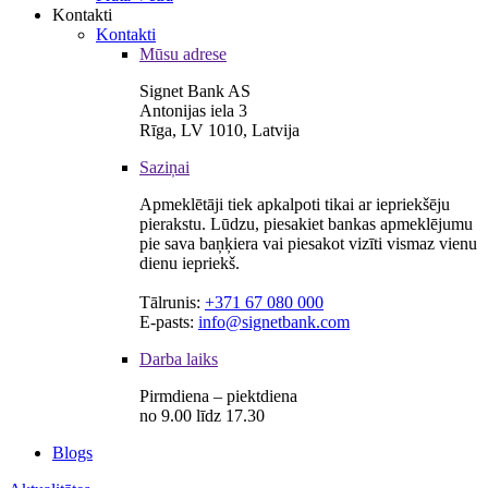
Kontakti
Kontakti
Mūsu adrese
Signet Bank AS
Antonijas iela 3
Rīga, LV 1010, Latvija
Saziņai
Apmeklētāji tiek apkalpoti tikai ar iepriekšēju
pierakstu. Lūdzu, piesakiet bankas apmeklējumu
pie sava baņķiera vai piesakot vizīti vismaz vienu
dienu iepriekš.
Tālrunis:
+371 67 080 000
E-pasts:
info@signetbank.com
Darba laiks
Pirmdiena – piektdiena
no 9.00 līdz 17.30
Blogs