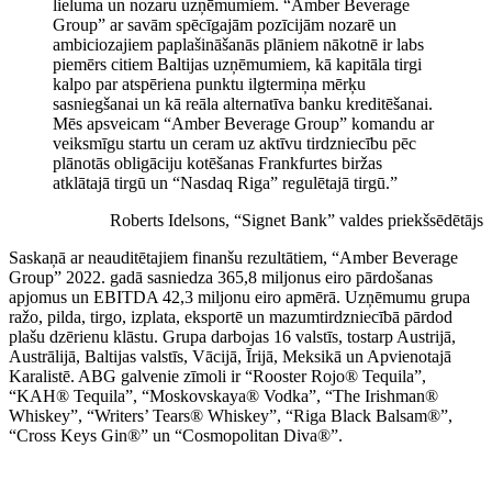
lieluma un nozaru uzņēmumiem. “Amber Beverage
Group” ar savām spēcīgajām pozīcijām nozarē un
ambiciozajiem paplašināšanās plāniem nākotnē ir labs
piemērs citiem Baltijas uzņēmumiem, kā kapitāla tirgi
kalpo par atspēriena punktu ilgtermiņa mērķu
sasniegšanai un kā reāla alternatīva banku kreditēšanai.
Mēs apsveicam “Amber Beverage Group” komandu ar
veiksmīgu startu un ceram uz aktīvu tirdzniecību pēc
plānotās obligāciju kotēšanas Frankfurtes biržas
atklātajā tirgū un “Nasdaq Riga” regulētajā tirgū.”
Roberts Idelsons, “Signet Bank” valdes priekšsēdētājs
Saskaņā ar neauditētajiem finanšu rezultātiem, “Amber Beverage
Group” 2022. gadā sasniedza 365,8 miljonus eiro pārdošanas
apjomus un EBITDA 42,3 miljonu eiro apmērā. Uzņēmumu grupa
ražo, pilda, tirgo, izplata, eksportē un mazumtirdzniecībā pārdod
plašu dzērienu klāstu. Grupa darbojas 16 valstīs, tostarp Austrijā,
Austrālijā, Baltijas valstīs, Vācijā, Īrijā, Meksikā un Apvienotajā
Karalistē. ABG galvenie zīmoli ir “Rooster Rojo® Tequila”,
“KAH® Tequila”, “Moskovskaya® Vodka”, “The Irishman®
Whiskey”, “Writers’ Tears® Whiskey”, “Riga Black Balsam®”,
“Cross Keys Gin®” un “Cosmopolitan Diva®”.