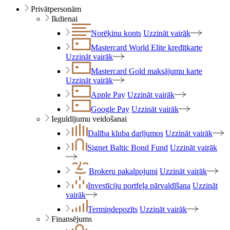
Privātpersonām
Ikdienai
Norēķinu konts
Uzzināt vairāk
Mastercard World Elite kredītkarte
Uzzināt vairāk
Mastercard Gold maksājumu karte
Uzzināt vairāk
Apple Pay
Uzzināt vairāk
Google Pay
Uzzināt vairāk
Ieguldījumu veidošanai
Dalība kluba darījumos
Uzzināt vairāk
Signet Baltic Bond Fund
Uzzināt vairāk
Brokeru pakalpojumi
Uzzināt vairāk
Investīciju portfeļa pārvaldīšana
Uzzināt
vairāk
Termiņdepozīts
Uzzināt vairāk
Finansējums