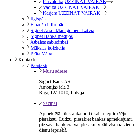
Pārvaldība
UZZINĀT VAIRĀK
Vadība
UZZINĀT VAIRĀK
Karjera
UZZINĀT VAIRĀK
Ilgtspēja
Finanšu informācija
Signet Asset Management Latvia
Signet Banka medijos
Atbalsts sabiedrībai
Mākslas kolekcija
Prāta Vētra
Kontakti
Kontakti
Mūsu adrese
Signet Bank AS
Antonijas iela 3
Rīga, LV 1010, Latvija
Saziņai
Apmeklētāji tiek apkalpoti tikai ar iepriekšēju
pierakstu. Lūdzu, piesakiet bankas apmeklējumu
pie sava baņķiera vai piesakot vizīti vismaz vienu
dienu iepriekš.