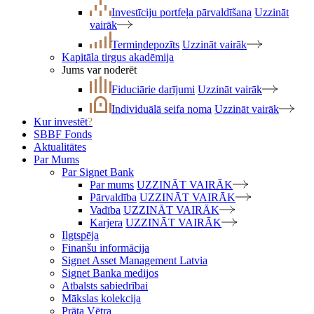
Investīciju portfeļa pārvaldīšana
Uzzināt
vairāk
Termiņdepozīts
Uzzināt vairāk
Kapitāla tirgus akadēmija
Jums var noderēt
Fiduciārie darījumi
Uzzināt vairāk
Individuālā seifa noma
Uzzināt vairāk
Kur investēt
?
SBBF Fonds
Aktualitātes
Par Mums
Par Signet Bank
Par mums
UZZINĀT VAIRĀK
Pārvaldība
UZZINĀT VAIRĀK
Vadība
UZZINĀT VAIRĀK
Karjera
UZZINĀT VAIRĀK
Ilgtspēja
Finanšu informācija
Signet Asset Management Latvia
Signet Banka medijos
Atbalsts sabiedrībai
Mākslas kolekcija
Prāta Vētra