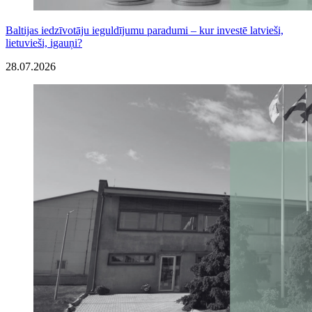
Baltijas iedzīvotāju ieguldījumu paradumi – kur investē latvieši,
lietuvieši, igauņi?
28.07.2026