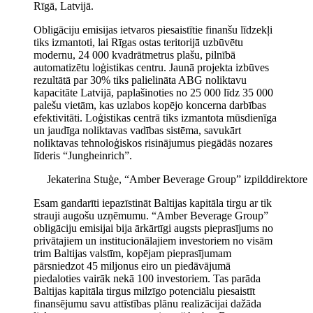
Rīgā, Latvijā.
Obligāciju emisijas ietvaros piesaistītie finanšu līdzekļi
tiks izmantoti, lai Rīgas ostas teritorijā uzbūvētu
modernu, 24 000 kvadrātmetrus plašu, pilnībā
automatizētu loģistikas centru. Jaunā projekta izbūves
rezultātā par 30% tiks palielināta ABG noliktavu
kapacitāte Latvijā, paplašinoties no 25 000 līdz 35 000
palešu vietām, kas uzlabos kopējo koncerna darbības
efektivitāti. Loģistikas centrā tiks izmantota mūsdienīga
un jaudīga noliktavas vadības sistēma, savukārt
noliktavas tehnoloģiskos risinājumus piegādās nozares
līderis “Jungheinrich”.
Jekaterina Stuģe, “Amber Beverage Group” izpilddirektore
Esam gandarīti iepazīstināt Baltijas kapitāla tirgu ar tik
strauji augošu uzņēmumu. “Amber Beverage Group”
obligāciju emisijai bija ārkārtīgi augsts pieprasījums no
privātajiem un institucionālajiem investoriem no visām
trim Baltijas valstīm, kopējam pieprasījumam
pārsniedzot 45 miljonus eiro un piedāvājumā
piedaloties vairāk nekā 100 investoriem. Tas parāda
Baltijas kapitāla tirgus milzīgo potenciālu piesaistīt
finansējumu savu attīstības plānu realizācijai dažāda