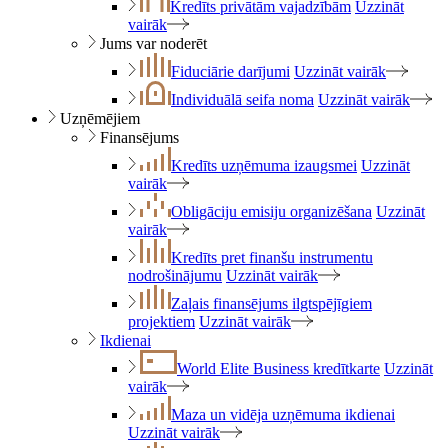
Kredīts privātām vajadzībām
Uzzināt
vairāk
Jums var noderēt
Fiduciārie darījumi
Uzzināt vairāk
Individuālā seifa noma
Uzzināt vairāk
Uzņēmējiem
Finansējums
Kredīts uzņēmuma izaugsmei
Uzzināt
vairāk
Obligāciju emisiju organizēšana
Uzzināt
vairāk
Kredīts pret finanšu instrumentu
nodrošinājumu
Uzzināt vairāk
Zaļais finansējums ilgtspējīgiem
projektiem
Uzzināt vairāk
Ikdienai
World Elite Business kredītkarte
Uzzināt
vairāk
Maza un vidēja uzņēmuma ikdienai
Uzzināt vairāk