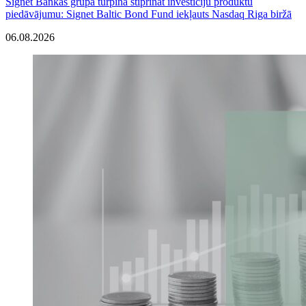
Signet Bankas grupa turpina stiprināt investīciju produktu
piedāvājumu: Signet Baltic Bond Fund iekļauts Nasdaq Riga biržā
06.08.2026