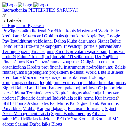
Internetbanka
PIETEIKTIES SARUNAI
lv
lv
Latviešu
en
English
ru
Русский
Privātpersonām
Ikdienai
Norēķinu konts
Mastercard World Elite
kredītkarte
Mastercard Gold maksājumu karte
Apple Pay
Google
Pay
Ieguldījumu veidošanai
Dalība kluba darījumos
Signet Baltic
Bond Fund
Brokeru pakalpojumi
Investīciju portfeļa pārvaldīšana
Termiņdepozīts
Finansējums
Kredīts privātām vajadzībām
Jums var
noderēt
Fiduciārie darījumi
Individuālā seifa noma
Uzņēmējiem
Finansējums
Kredīts uzņēmuma izaugsmei
Obligāciju emisiju
organizēšana
Kredīts pret finanšu instrumentu nodrošinājumu
Zaļais
finansējums ilgtspējīgiem projektiem
Ikdienai
World Elite Business
kredītkarte
Maza un vidēja uzņēmuma ikdienai
Holdinga
kompānijas ikdienai
Ieguldījumu veidošanai
Dalība kluba darījumos
Signet Baltic Bond Fund
Brokeru pakalpojumi
Investīciju portfeļa
pārvaldīšana
Termiņdepozīts
Kapitāla tirgus akadēmija
Jums var
noderēt
Fiduciārie darījumi
Individuālā seifa noma
Kur investēt
?
SBBF Fonds
Aktualitātes
Par Mums
Par Signet Bank
Par mums
Pārvaldība
Vadība
Karjera
Ilgtspēja
Finanšu informācija
Signet
Asset Management Latvia
Signet Banka medijos
Atbalsts
sabiedrībai
Mākslas kolekcija
Prāta Vētra
Kontakti
Kontakti
Mūsu
adrese
Saziņai
Darba laiks
Blogs