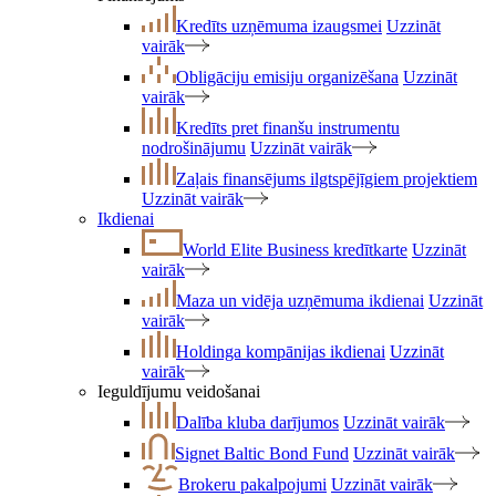
Kredīts uzņēmuma izaugsmei
Uzzināt
vairāk
Obligāciju emisiju organizēšana
Uzzināt
vairāk
Kredīts pret finanšu instrumentu
nodrošinājumu
Uzzināt vairāk
Zaļais finansējums ilgtspējīgiem projektiem
Uzzināt vairāk
Ikdienai
World Elite Business kredītkarte
Uzzināt
vairāk
Maza un vidēja uzņēmuma ikdienai
Uzzināt
vairāk
Holdinga kompānijas ikdienai
Uzzināt
vairāk
Ieguldījumu veidošanai
Dalība kluba darījumos
Uzzināt vairāk
Signet Baltic Bond Fund
Uzzināt vairāk
Brokeru pakalpojumi
Uzzināt vairāk