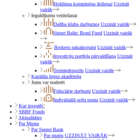
Holdinga kompānijas ikdienai
Uzzināt
vairāk
Ieguldījumu veidošanai
Dalība kluba darījumos
Uzzināt vairāk
Signet Baltic Bond Fund
Uzzināt vairāk
Brokeru pakalpojumi
Uzzināt vairāk
Investīciju portfeļa pārvaldīšana
Uzzināt
vairāk
Termiņdepozīts
Uzzināt vairāk
Kapitāla tirgus akadēmija
Jums var noderēt
Fiduciārie darījumi
Uzzināt vairāk
Individuālā seifa noma
Uzzināt vairāk
Kur investēt
?
SBBF Fonds
Aktualitātes
Par Mums
Par Signet Bank
Par mums
UZZINĀT VAIRĀK