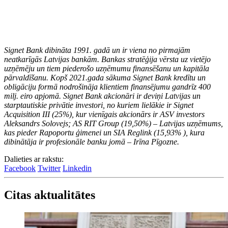
Signet Bank dibināta 1991. gadā un ir viena no pirmajām
neatkarīgās Latvijas bankām. Bankas stratēģija vērsta uz vietējo
uzņēmēju un tiem piederošo uzņēmumu finansēšanu un kapitāla
pārvaldīšanu. Kopš 2021.gada sākuma Signet Bank kredītu un
obligāciju formā nodrošināja klientiem finansējumu gandrīz 400
milj. eiro apjomā. Signet Bank akcionāri ir deviņi Latvijas un
starptautiskie privātie investori, no kuriem lielākie ir Signet
Acquisition III (25%), kur vienīgais akcionārs ir ASV investors
Aleksandrs Solovejs; AS RIT Group (19,50%) – Latvijas uzņēmums,
kas pieder Rapoportu ģimenei un SIA Reglink (15,93% ), kura
dibinātāja ir profesionāle banku jomā – Irīna Pīgozne.
Dalieties ar rakstu:
Facebook
Twitter
Linkedin
Citas aktualitātes