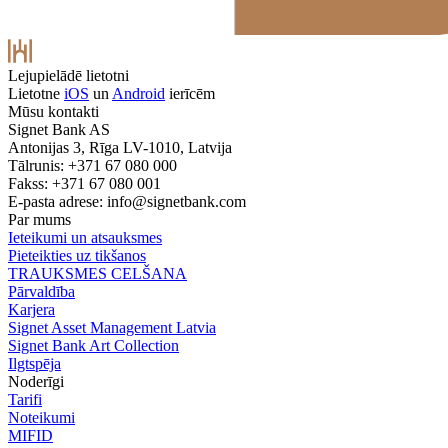
Lejupielādē lietotni
Lietotne
iOS
un
Android
ierīcēm
Mūsu kontakti
Signet Bank AS
Antonijas 3, Rīga LV-1010, Latvija
Tālrunis: +371 67 080 000
Fakss: +371 67 080 001
E-pasta adrese:
info@signetbank.com
Par mums
Ieteikumi un atsauksmes
Pieteikties uz tikšanos
TRAUKSMES CELŠANA
Pārvaldība
Karjera
Signet Asset Management Latvia
Signet Bank Art Collection
Ilgtspēja
Noderīgi
Tarifi
Noteikumi
MIFID