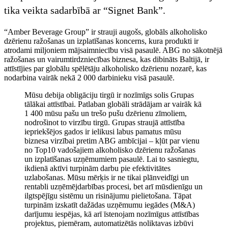
tika veikta sadarbībā ar “Signet Bank”.
“Amber Beverage Group” ir strauji augošs, globāls alkoholisko
dzērienu ražošanas un izplatīšanas koncerns, kura produkti ir
atrodami miljoniem mājsaimniecību visā pasaulē. ABG no sākotnējā
ražošanas un vairumtirdzniecības biznesa, kas dibināts Baltijā, ir
attīstījies par globālu spēlētāju alkoholisko dzērienu nozarē, kas
nodarbina vairāk nekā 2 000 darbinieku visā pasaulē.
Mūsu debija obligāciju tirgū ir nozīmīgs solis Grupas
tālākai attīstībai. Patlaban globāli strādājam ar vairāk kā
1 400 mūsu pašu un trešo pušu dzērienu zīmoliem,
nodrošinot to virzību tirgū. Grupas straujā attīstība
iepriekšējos gados ir ielikusi labus pamatus mūsu
biznesa virzībai pretim ABG ambīcijai – kļūt par vienu
no Top10 vadošajiem alkoholisko dzērienu ražošanas
un izplatīšanas uzņēmumiem pasaulē. Lai to sasniegtu,
ikdienā aktīvi turpinām darbu pie efektivitātes
uzlabošanas. Mūsu mērķis ir ne tikai plānveidīgi un
rentabli uzņēmējdarbības procesi, bet arī mūsdienīgu un
ilgtspējīgu sistēmu un risinājumu pielietošana. Tāpat
turpinām izskatīt dažādas uzņēmumu iegādes (M&A)
darījumu iespējas, kā arī īstenojam nozīmīgus attīstības
projektus, piemēram, automatizētās noliktavas izbūvi