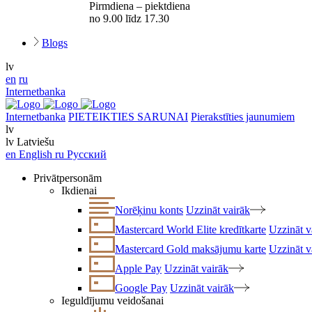
Pirmdiena – piektdiena
no 9.00 līdz 17.30
Blogs
lv
en
ru
Internetbanka
Internetbanka
PIETEIKTIES SARUNAI
Pierakstīties jaunumiem
lv
lv
Latviešu
en
English
ru
Русский
Privātpersonām
Ikdienai
Norēķinu konts
Uzzināt vairāk
Mastercard World Elite kredītkarte
Uzzināt v
Mastercard Gold maksājumu karte
Uzzināt v
Apple Pay
Uzzināt vairāk
Google Pay
Uzzināt vairāk
Ieguldījumu veidošanai