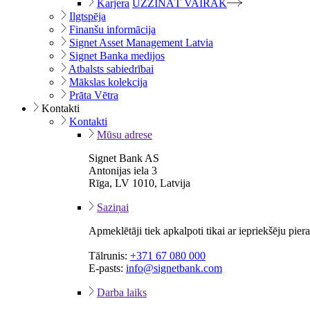
Karjera
UZZINĀT VAIRĀK
Ilgtspēja
Finanšu informācija
Signet Asset Management Latvia
Signet Banka medijos
Atbalsts sabiedrībai
Mākslas kolekcija
Prāta Vētra
Kontakti
Kontakti
Mūsu adrese
Signet Bank AS
Antonijas iela 3
Rīga, LV 1010, Latvija
Saziņai
Apmeklētāji tiek apkalpoti tikai ar iepriekšēju pie
Tālrunis:
+371 67 080 000
E-pasts:
info@signetbank.com
Darba laiks