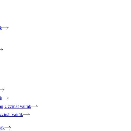
āk
āk
mu
Uzzināt vairāk
zzināt vairāk
rāk