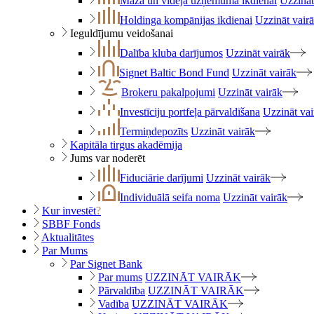
Maza un vidēja uzņēmuma ikdienai
Uzzināt
Holdinga kompānijas ikdienai
Uzzināt vair
Ieguldījumu veidošanai
Dalība kluba darījumos
Uzzināt vairāk
Signet Baltic Bond Fund
Uzzināt vairāk
Brokeru pakalpojumi
Uzzināt vairāk
Investīciju portfeļa pārvaldīšana
Uzzināt vai
Termiņdepozīts
Uzzināt vairāk
Kapitāla tirgus akadēmija
Jums var noderēt
Fiduciārie darījumi
Uzzināt vairāk
Individuālā seifa noma
Uzzināt vairāk
Kur investēt
?
SBBF Fonds
Aktualitātes
Par Mums
Par Signet Bank
Par mums
UZZINĀT VAIRĀK
Pārvaldība
UZZINĀT VAIRĀK
Vadība
UZZINĀT VAIRĀK