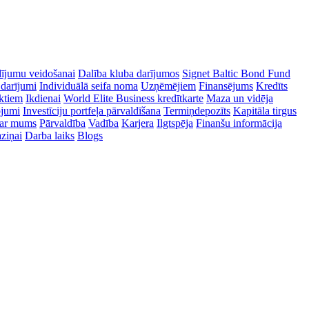
dījumu veidošanai
Dalība kluba darījumos
Signet Baltic Bond Fund
 darījumi
Individuālā seifa noma
Uzņēmējiem
Finansējums
Kredīts
ektiem
Ikdienai
World Elite Business kredītkarte
Maza un vidēja
ojumi
Investīciju portfeļa pārvaldīšana
Termiņdepozīts
Kapitāla tirgus
ar mums
Pārvaldība
Vadība
Karjera
Ilgtspēja
Finanšu informācija
ziņai
Darba laiks
Blogs