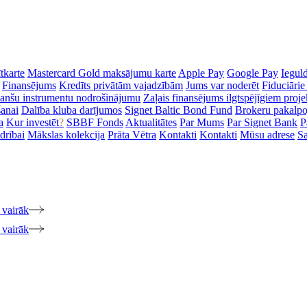
tkarte
Mastercard Gold maksājumu karte
Apple Pay
Google Pay
Iegul
Finansējums
Kredīts privātām vajadzībām
Jums var noderēt
Fiduciārie
inanšu instrumentu nodrošinājumu
Zaļais finansējums ilgtspējīgiem proj
šanai
Dalība kluba darījumos
Signet Baltic Bond Fund
Brokeru pakalp
a
Kur investēt
?
SBBF Fonds
Aktualitātes
Par Mums
Par Signet Bank
P
drībai
Mākslas kolekcija
Prāta Vētra
Kontakti
Kontakti
Mūsu adrese
Sa
 vairāk
 vairāk