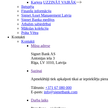
Karjera
UZZINĀT VAIRĀK
Ilgtspēja
Finanšu informācija
Signet Asset Management Latvia
Signet Banka medijos
Atbalsts sabiedrībai
Mākslas kolekcija
Prāta Vētra
Kontakti
Kontakti
Mūsu adrese
Signet Bank AS
Antonijas iela 3
Rīga, LV 1010, Latvija
Saziņai
Apmeklētāji tiek apkalpoti tikai ar iepriekšēju pie
Tālrunis:
+371 67 080 000
E-pasts:
info@signetbank.com
Darba laiks