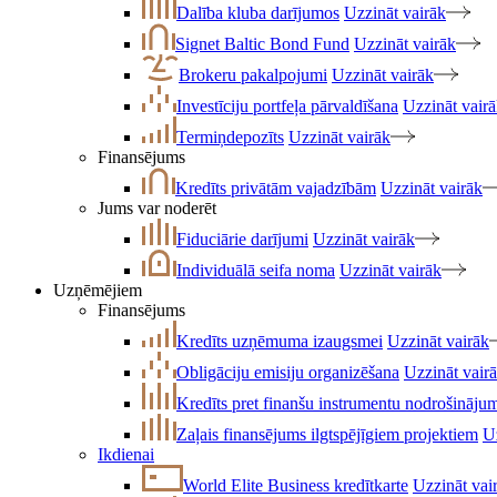
Dalība kluba darījumos
Uzzināt vairāk
Signet Baltic Bond Fund
Uzzināt vairāk
Brokeru pakalpojumi
Uzzināt vairāk
Investīciju portfeļa pārvaldīšana
Uzzināt vair
Termiņdepozīts
Uzzināt vairāk
Finansējums
Kredīts privātām vajadzībām
Uzzināt vairāk
Jums var noderēt
Fiduciārie darījumi
Uzzināt vairāk
Individuālā seifa noma
Uzzināt vairāk
Uzņēmējiem
Finansējums
Kredīts uzņēmuma izaugsmei
Uzzināt vairāk
Obligāciju emisiju organizēšana
Uzzināt vair
Kredīts pret finanšu instrumentu nodrošināju
Zaļais finansējums ilgtspējīgiem projektiem
U
Ikdienai
World Elite Business kredītkarte
Uzzināt vai