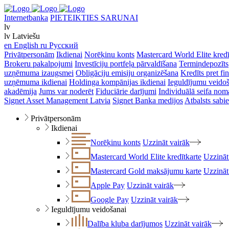
Internetbanka
PIETEIKTIES SARUNAI
lv
lv
Latviešu
en
English
ru
Русский
Privātpersonām
Ikdienai
Norēķinu konts
Mastercard World Elite kredī
Brokeru pakalpojumi
Investīciju portfeļa pārvaldīšana
Termiņdepozīts
uzņēmuma izaugsmei
Obligāciju emisiju organizēšana
Kredīts pret f
uzņēmuma ikdienai
Holdinga kompānijas ikdienai
Ieguldījumu veido
akadēmija
Jums var noderēt
Fiduciārie darījumi
Individuālā seifa nom
Signet Asset Management Latvia
Signet Banka medijos
Atbalsts sabie
Privātpersonām
Ikdienai
Norēķinu konts
Uzzināt vairāk
Mastercard World Elite kredītkarte
Uzzināt
Mastercard Gold maksājumu karte
Uzzināt
Apple Pay
Uzzināt vairāk
Google Pay
Uzzināt vairāk
Ieguldījumu veidošanai
Dalība kluba darījumos
Uzzināt vairāk