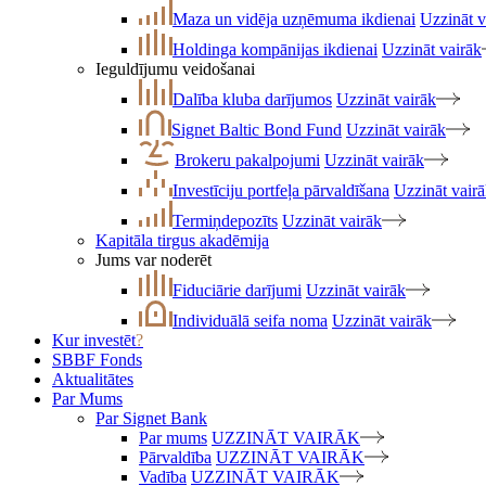
Maza un vidēja uzņēmuma ikdienai
Uzzināt v
Holdinga kompānijas ikdienai
Uzzināt vairāk
Ieguldījumu veidošanai
Dalība kluba darījumos
Uzzināt vairāk
Signet Baltic Bond Fund
Uzzināt vairāk
Brokeru pakalpojumi
Uzzināt vairāk
Investīciju portfeļa pārvaldīšana
Uzzināt vair
Termiņdepozīts
Uzzināt vairāk
Kapitāla tirgus akadēmija
Jums var noderēt
Fiduciārie darījumi
Uzzināt vairāk
Individuālā seifa noma
Uzzināt vairāk
Kur investēt
?
SBBF Fonds
Aktualitātes
Par Mums
Par Signet Bank
Par mums
UZZINĀT VAIRĀK
Pārvaldība
UZZINĀT VAIRĀK
Vadība
UZZINĀT VAIRĀK