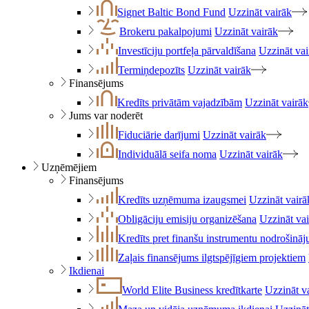
Signet Baltic Bond Fund
Uzzināt vairāk
Brokeru pakalpojumi
Uzzināt vairāk
Investīciju portfeļa pārvaldīšana
Uzzināt vai
Termiņdepozīts
Uzzināt vairāk
Finansējums
Kredīts privātām vajadzībām
Uzzināt vairāk
Jums var noderēt
Fiduciārie darījumi
Uzzināt vairāk
Individuālā seifa noma
Uzzināt vairāk
Uzņēmējiem
Finansējums
Kredīts uzņēmuma izaugsmei
Uzzināt vairā
Obligāciju emisiju organizēšana
Uzzināt va
Kredīts pret finanšu instrumentu nodrošinā
Zaļais finansējums ilgtspējīgiem projektiem
Ikdienai
World Elite Business kredītkarte
Uzzināt v