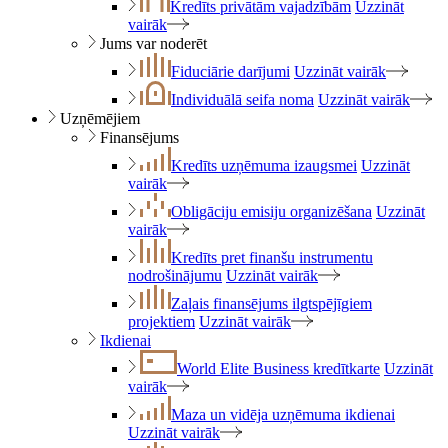
Kredīts privātām vajadzībām
Uzzināt
vairāk
Jums var noderēt
Fiduciārie darījumi
Uzzināt vairāk
Individuālā seifa noma
Uzzināt vairāk
Uzņēmējiem
Finansējums
Kredīts uzņēmuma izaugsmei
Uzzināt
vairāk
Obligāciju emisiju organizēšana
Uzzināt
vairāk
Kredīts pret finanšu instrumentu
nodrošinājumu
Uzzināt vairāk
Zaļais finansējums ilgtspējīgiem
projektiem
Uzzināt vairāk
Ikdienai
World Elite Business kredītkarte
Uzzināt
vairāk
Maza un vidēja uzņēmuma ikdienai
Uzzināt vairāk