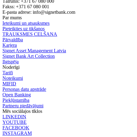
Tālrunis: +371 67 080 000
Fakss: +371 67 080 001
E-pasta adrese:
info@signetbank.com
Par mums
Ieteikumi un atsauksmes
Pieteikties uz tikšanos
TRAUKSMES CELŠANA
Pārvaldība
Karjera
Signet Asset Management Latvia
Signet Bank Art Collection
Ilgtspēja
Noderīgi
Tarifi
Noteikumi
MIFID
Personas datu apstrāde
Open Banking
Piekļūstamība
Partneru piedāvājumi
Mēs sociālajos tīklos
LINKEDIN
YOUTUBE
FACEBOOK
INSTAGRAM