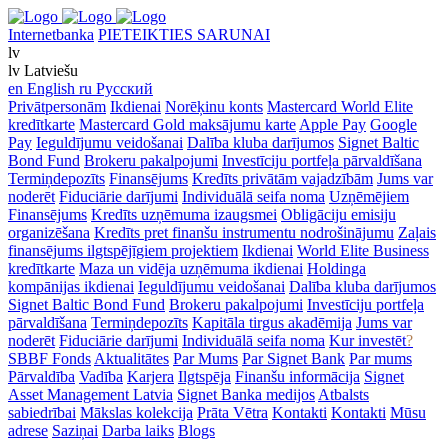
Internetbanka
PIETEIKTIES SARUNAI
lv
lv
Latviešu
en
English
ru
Русский
Privātpersonām
Ikdienai
Norēķinu konts
Mastercard World Elite
kredītkarte
Mastercard Gold maksājumu karte
Apple Pay
Google
Pay
Ieguldījumu veidošanai
Dalība kluba darījumos
Signet Baltic
Bond Fund
Brokeru pakalpojumi
Investīciju portfeļa pārvaldīšana
Termiņdepozīts
Finansējums
Kredīts privātām vajadzībām
Jums var
noderēt
Fiduciārie darījumi
Individuālā seifa noma
Uzņēmējiem
Finansējums
Kredīts uzņēmuma izaugsmei
Obligāciju emisiju
organizēšana
Kredīts pret finanšu instrumentu nodrošinājumu
Zaļais
finansējums ilgtspējīgiem projektiem
Ikdienai
World Elite Business
kredītkarte
Maza un vidēja uzņēmuma ikdienai
Holdinga
kompānijas ikdienai
Ieguldījumu veidošanai
Dalība kluba darījumos
Signet Baltic Bond Fund
Brokeru pakalpojumi
Investīciju portfeļa
pārvaldīšana
Termiņdepozīts
Kapitāla tirgus akadēmija
Jums var
noderēt
Fiduciārie darījumi
Individuālā seifa noma
Kur investēt
?
SBBF Fonds
Aktualitātes
Par Mums
Par Signet Bank
Par mums
Pārvaldība
Vadība
Karjera
Ilgtspēja
Finanšu informācija
Signet
Asset Management Latvia
Signet Banka medijos
Atbalsts
sabiedrībai
Mākslas kolekcija
Prāta Vētra
Kontakti
Kontakti
Mūsu
adrese
Saziņai
Darba laiks
Blogs