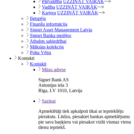
Pārvaldība
UZZINĀT VAIRĀK
Vadība
UZZINĀT VAIRĀK
Karjera
UZZINĀT VAIRĀK
Ilgtspēja
Finanšu informācija
Signet Asset Management Latvia
Signet Banka medijos
Atbalsts sabiedrībai
Mākslas kolekcija
Prāta Vētra
Kontakti
Kontakti
Mūsu adrese
Signet Bank AS
Antonijas iela 3
Rīga, LV 1010, Latvija
Saziņai
Apmeklētāji tiek apkalpoti tikai ar iepriekšēju
pierakstu. Lūdzu, piesakiet bankas apmeklējumu
pie sava baņķiera vai piesakot vizīti vismaz vienu
dienu iepriekš.