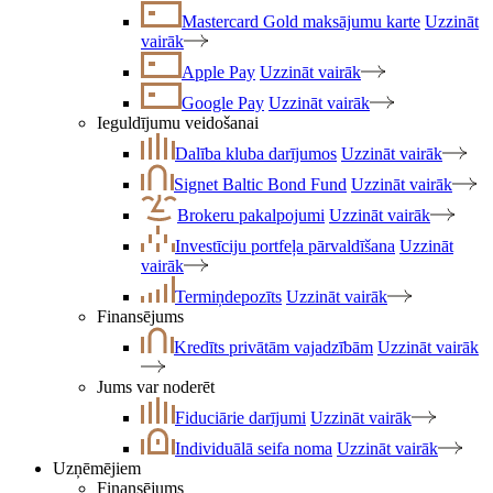
Mastercard Gold maksājumu karte
Uzzināt
vairāk
Apple Pay
Uzzināt vairāk
Google Pay
Uzzināt vairāk
Ieguldījumu veidošanai
Dalība kluba darījumos
Uzzināt vairāk
Signet Baltic Bond Fund
Uzzināt vairāk
Brokeru pakalpojumi
Uzzināt vairāk
Investīciju portfeļa pārvaldīšana
Uzzināt
vairāk
Termiņdepozīts
Uzzināt vairāk
Finansējums
Kredīts privātām vajadzībām
Uzzināt vairāk
Jums var noderēt
Fiduciārie darījumi
Uzzināt vairāk
Individuālā seifa noma
Uzzināt vairāk
Uzņēmējiem
Finansējums