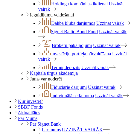
Holdinga kompānijas ikdienai
Uzzināt
vairāk
Ieguldījumu veidošanai
Dalība kluba darījumos
Uzzināt vairāk
Signet Baltic Bond Fund
Uzzināt vairāk
Brokeru pakalpojumi
Uzzināt vairāk
Investīciju portfeļa pārvaldīšana
Uzzināt
vairāk
Termiņdepozīts
Uzzināt vairāk
Kapitāla tirgus akadēmija
Jums var noderēt
Fiduciārie darījumi
Uzzināt vairāk
Individuālā seifa noma
Uzzināt vairāk
Kur investēt
?
SBBF Fonds
Aktualitātes
Par Mums
Par Signet Bank
Par mums
UZZINĀT VAIRĀK