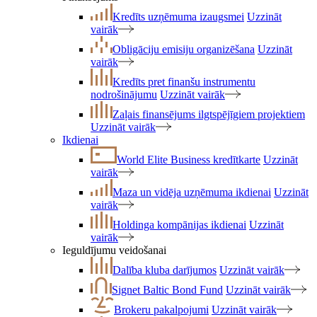
Kredīts uzņēmuma izaugsmei
Uzzināt
vairāk
Obligāciju emisiju organizēšana
Uzzināt
vairāk
Kredīts pret finanšu instrumentu
nodrošinājumu
Uzzināt vairāk
Zaļais finansējums ilgtspējīgiem projektiem
Uzzināt vairāk
Ikdienai
World Elite Business kredītkarte
Uzzināt
vairāk
Maza un vidēja uzņēmuma ikdienai
Uzzināt
vairāk
Holdinga kompānijas ikdienai
Uzzināt
vairāk
Ieguldījumu veidošanai
Dalība kluba darījumos
Uzzināt vairāk
Signet Baltic Bond Fund
Uzzināt vairāk
Brokeru pakalpojumi
Uzzināt vairāk