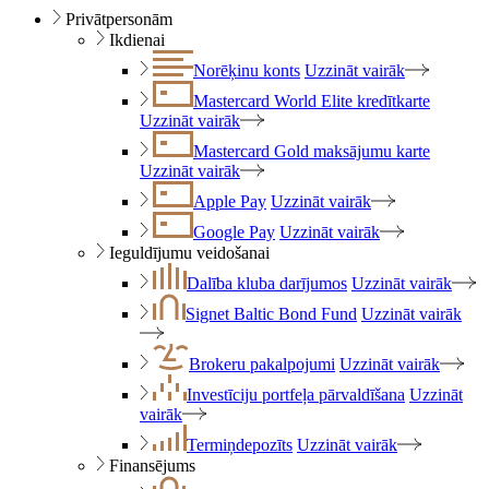
Privātpersonām
Ikdienai
Norēķinu konts
Uzzināt vairāk
Mastercard World Elite kredītkarte
Uzzināt vairāk
Mastercard Gold maksājumu karte
Uzzināt vairāk
Apple Pay
Uzzināt vairāk
Google Pay
Uzzināt vairāk
Ieguldījumu veidošanai
Dalība kluba darījumos
Uzzināt vairāk
Signet Baltic Bond Fund
Uzzināt vairāk
Brokeru pakalpojumi
Uzzināt vairāk
Investīciju portfeļa pārvaldīšana
Uzzināt
vairāk
Termiņdepozīts
Uzzināt vairāk
Finansējums