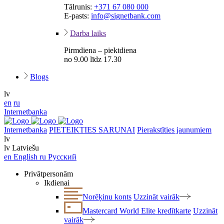
Tālrunis:
+371 67 080 000
E-pasts:
info@signetbank.com
Darba laiks
Pirmdiena – piektdiena
no 9.00 līdz 17.30
Blogs
lv
en
ru
Internetbanka
Internetbanka
PIETEIKTIES SARUNAI
Pierakstīties jaunumiem
lv
lv
Latviešu
en
English
ru
Русский
Privātpersonām
Ikdienai
Norēķinu konts
Uzzināt vairāk
Mastercard World Elite kredītkarte
Uzzināt
vairāk