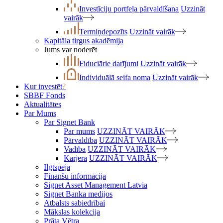
Investīciju portfeļa pārvaldīšana
Uzzināt
vairāk
Termiņdepozīts
Uzzināt vairāk
Kapitāla tirgus akadēmija
Jums var noderēt
Fiduciārie darījumi
Uzzināt vairāk
Individuālā seifa noma
Uzzināt vairāk
Kur investēt
?
SBBF Fonds
Aktualitātes
Par Mums
Par Signet Bank
Par mums
UZZINĀT VAIRĀK
Pārvaldība
UZZINĀT VAIRĀK
Vadība
UZZINĀT VAIRĀK
Karjera
UZZINĀT VAIRĀK
Ilgtspēja
Finanšu informācija
Signet Asset Management Latvia
Signet Banka medijos
Atbalsts sabiedrībai
Mākslas kolekcija
Prāta Vētra