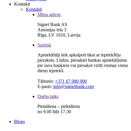
Kontakti
Kontakti
Mūsu adrese
Signet Bank AS
Antonijas iela 3
Rīga, LV 1010, Latvija
Saziņai
Apmeklētāji tiek apkalpoti tikai ar iepriekšēju
pierakstu. Lūdzu, piesakiet bankas apmeklējumu
pie sava baņķiera vai piesakot vizīti vismaz vienu
dienu iepriekš.
Tālrunis:
+371 67 080 000
E-pasts:
info@signetbank.com
Darba laiks
Pirmdiena – piektdiena
no 9.00 līdz 17.30
Blogs