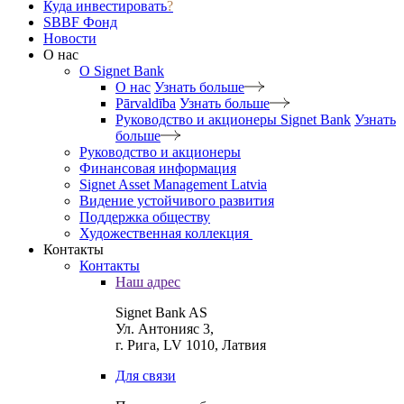
Куда инвестировать
?
SBBF Фонд
Новости
О нас
O Signet Bank
О нас
Узнать больше
Pārvaldība
Узнать больше
Руководство и акционеры Signet Bank
Узнать
больше
Руководство и акционеры
Финансовая информация
Signet Asset Management Latvia
Видение устойчивого развития
Поддержка обществу
Художественная коллекция
Контакты
Контакты
Наш адрес
Signet Bank AS
Ул. Антонияс 3,
г. Рига, LV 1010, Латвия
Для связи