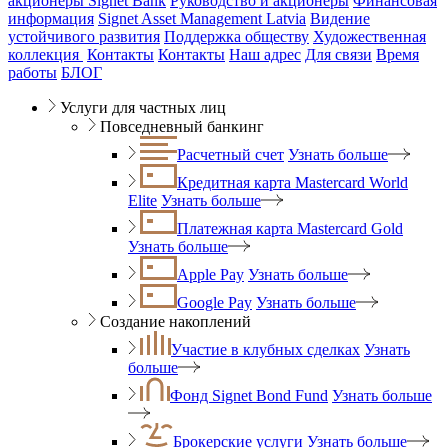
акционеры Signet Bank
Руководство и акционеры
Финансовая
информация
Signet Asset Management Latvia
Видение
устойчивого развития
Поддержка обществу
Художественная
коллекция
Контакты
Контакты
Наш адрес
Для связи
Время
работы
БЛОГ
Услуги для частных лиц
Повседневный банкинг
Расчетный счет
Узнать больше
Кредитная карта Mastercard World
Elite
Узнать больше
Платежная карта Mastercard Gold
Узнать больше
Apple Pay
Узнать больше
Google Pay
Узнать больше
Создание накоплений
Участие в клубных сделках
Узнать
больше
Фонд Signet Bond Fund
Узнать больше
Брокерские услуги
Узнать больше