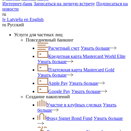
Интернет-банк
Записаться на личную встречу
Подписаться на
новости
ru
lv
Latviešu
en
English
ru
Русский
Услуги для частных лиц
Повседневный банкинг
Расчетный счет
Узнать больше
Кредитная карта Mastercard World Elite
Узнать больше
Платежная карта Mastercard Gold
Узнать больше
Apple Pay
Узнать больше
Google Pay
Узнать больше
Создание накоплений
Участие в клубных сделках
Узнать
больше
Фонд Signet Bond Fund
Узнать больше