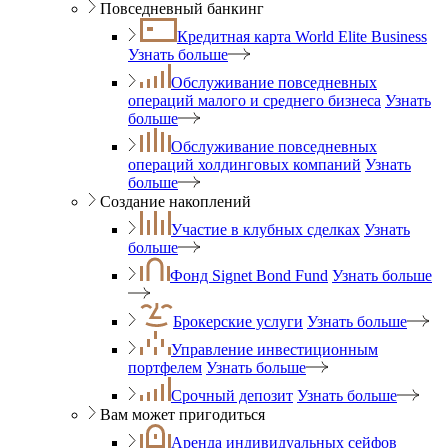
Повседневный банкинг
Кредитная карта World Elite Business
Узнать больше
Обслуживание повседневных
операций малого и среднего бизнеса
Узнать
больше
Обслуживание повседневных
операций холдинговых компаний
Узнать
больше
Создание накоплений
Участие в клубных сделках
Узнать
больше
Фонд Signet Bond Fund
Узнать больше
Брокерские услуги
Узнать больше
Управление инвестиционным
портфелем
Узнать больше
Срочный депозит
Узнать больше
Вам может пригодиться
Аренда индивидуальных сейфов