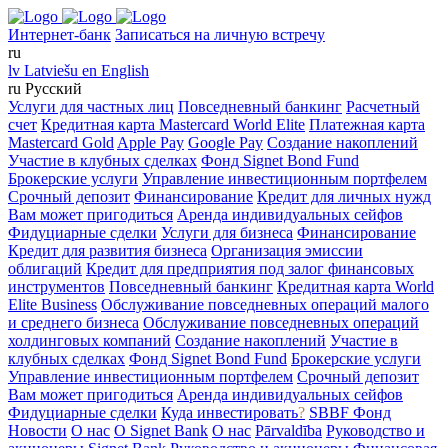
Интернет-банк
Записаться на личную встречу
ru
lv
Latviešu
en
English
ru
Русский
Услуги для частных лиц
Повседневный банкинг
Расчетный
счет
Кредитная карта Mastercard World Elite
Платежная карта
Mastercard Gold
Apple Pay
Google Pay
Создание накоплений
Участие в клубных сделках
Фонд Signet Bond Fund
Брокерские услуги
Управление инвестиционным портфелем
Срочный депозит
Финансирование
Кредит для личных нужд
Вам может пригодиться
Аренда индивидуальных сейфов
Фидуциарные сделки
Услуги для бизнеса
Финансирование
Кредит для развития бизнеса
Организация эмиссии
облигаций
Кредит для предприятия под залог финансовых
инструментов
Повседневный банкинг
Кредитная карта World
Elite Business
Обслуживание повседневных операций малого
и среднего бизнеса
Обслуживание повседневных операций
холдинговых компаний
Создание накоплений
Участие в
клубных сделках
Фонд Signet Bond Fund
Брокерские услуги
Управление инвестиционным портфелем
Срочный депозит
Вам может пригодиться
Аренда индивидуальных сейфов
Фидуциарные сделки
Куда инвестировать
?
SBBF Фонд
Новости
О нас
O Signet Bank
О нас
Pārvaldība
Руководство и