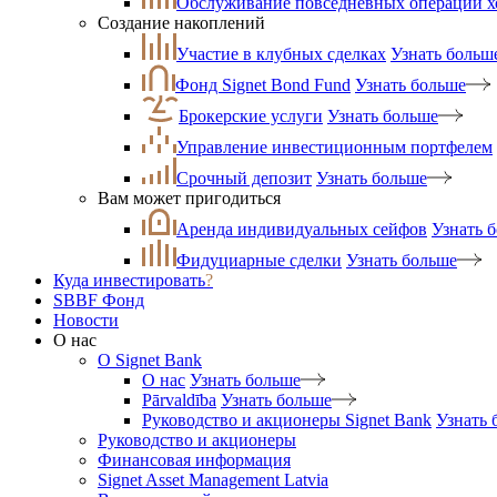
Обслуживание повседневных операций 
Создание накоплений
Участие в клубных сделках
Узнать больш
Фонд Signet Bond Fund
Узнать больше
Брокерские услуги
Узнать больше
Управление инвестиционным портфелем
Срочный депозит
Узнать больше
Вам может пригодиться
Аренда индивидуальных сейфов
Узнать 
Фидуциарные сделки
Узнать больше
Куда инвестировать
?
SBBF Фонд
Новости
О нас
O Signet Bank
О нас
Узнать больше
Pārvaldība
Узнать больше
Руководство и акционеры Signet Bank
Узнать 
Руководство и акционеры
Финансовая информация
Signet Asset Management Latvia