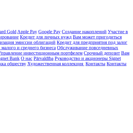
ard Gold
Apple Pay
Google Pay
Создание накоплений
Участие в
ирование
Кредит для личных нужд
Вам может пригодиться
изация эмиссии облигаций
Кредит для предприятия под залог
малого и среднего бизнеса
Обслуживание повседневных
Управление инвестиционным портфелем
Срочный депозит
Вам
ignet Bank
О нас
Pārvaldība
Руководство и акционеры Signet
ка обществу
Художественная коллекция
Контакты
Контакты