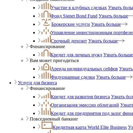
Участие в клубных сделках
Узнать бол
Фонд Signet Bond Fund
Узнать больше
Брокерские услуги
Узнать больше
Управление инвестиционным портфеле
Срочный депозит
Узнать больше
Финансирование
Кредит для личных нужд
Узнать больше
Вам может пригодиться
Аренда индивидуальных сейфов
Узнать
Фидуциарные сделки
Узнать больше
Услуги для бизнеса
Финансирование
Кредит для развития бизнеса
Узнать бо
Организация эмиссии облигаций
Узнат
Кредит для предприятия под залог фин
Повседневный банкинг
Кредитная карта World Elite Business
Уз