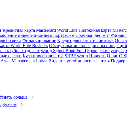
т
Кредитная карта Mastercard World Elite
Платежная карта Masterc
равление инвестиционным портфелем
Срочный депозит
Финанс
для бизнеса
Финансирование
Кредит для развития бизнеса
Орган
арта World Elite Business
Обслуживание повседневных операций 
е в клубных сделках
Фонд Signet Bond Fund
Брокерские услуги
ные сделки
Куда инвестировать
?
SBBF Фонд
Новости
О нас
O S
t Asset Management Latvia
Видение устойчивого развития
Поддерж
Узнать больше
ь больше