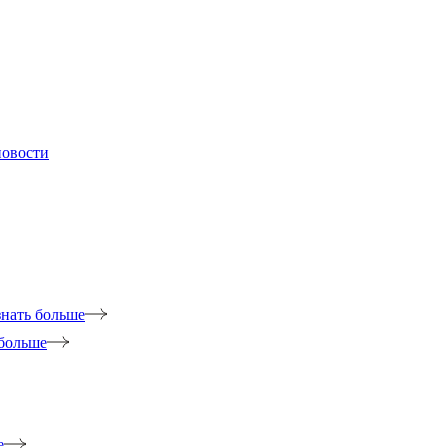
новости
знать больше
 больше
е