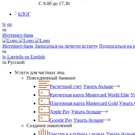
С 9.00 до 17.30
БЛОГ
lv
en
ru
Интернет-банк
Интернет-банк
Записаться на личную встречу
Подписаться на 
ru
lv
Latviešu
en
English
ru
Русский
Услуги для частных лиц
Повседневный банкинг
Расчетный счет
Узнать больше
Кредитная карта Mastercard World Elite
У
Платежная карта Mastercard Gold
Узнать
Apple Pay
Узнать больше
Google Pay
Узнать больше
Создание накоплений
Участие в клубных сделках
Узнать больш