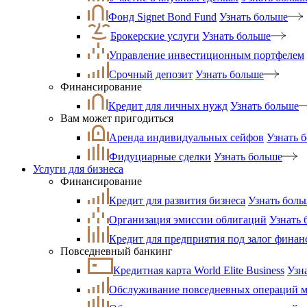
Фонд Signet Bond Fund
Узнать больше
Брокерские услуги
Узнать больше
Управление инвестиционным портфелем
Срочный депозит
Узнать больше
Финансирование
Кредит для личных нужд
Узнать больше
Вам может пригодиться
Аренда индивидуальных сейфов
Узнать 
Фидуциарные сделки
Узнать больше
Услуги для бизнеса
Финансирование
Кредит для развития бизнеса
Узнать боль
Организация эмиссии облигаций
Узнать 
Кредит для предприятия под залог фина
Повседневный банкинг
Кредитная карта World Elite Business
Узн
Обслуживание повседневных операций ма