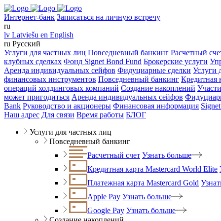
Интернет-банк
Записаться на личную встречу
ru
lv
Latviešu
en
English
ru
Русский
Услуги для частных лиц
Повседневный банкинг
Расчетный сче
клубных сделках
Фонд Signet Bond Fund
Брокерские услуги
Уп
Аренда индивидуальных сейфов
Фидуциарные сделки
Услуги 
финансовых инструментов
Повседневный банкинг
Кредитная к
операций холдинговых компаний
Создание накоплений
Участи
может пригодиться
Аренда индивидуальных сейфов
Фидуциар
Bank
Руководство и акционеры
Финансовая информация
Signe
Наш адрес
Для связи
Время работы
БЛОГ
Услуги для частных лиц
Повседневный банкинг
Расчетный счет
Узнать больше
Кредитная карта Mastercard World Elite
Платежная карта Mastercard Gold
Узнат
Apple Pay
Узнать больше
Google Pay
Узнать больше
Создание накоплений