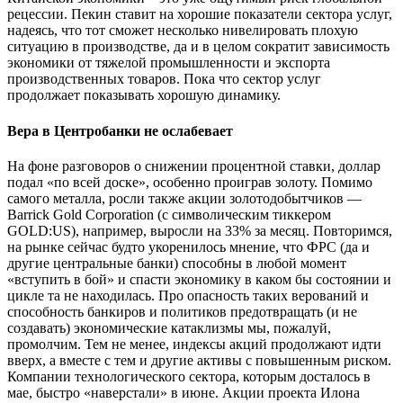
рецессии. Пекин ставит на хорошие показатели сектора услуг,
надеясь, что тот сможет несколько нивелировать плохую
ситуацию в производстве, да и в целом сократит зависимость
экономики от тяжелой промышленности и экспорта
производственных товаров. Пока что сектор услуг
продолжает показывать хорошую динамику.
Вера в Центробанки не ослабевает
На фоне разговоров о снижении процентной ставки, доллар
подал «по всей доске», особенно проиграв золоту. Помимо
самого металла, росли также акции золотодобытчиков —
Barrick Gold Corporation (с символическим тиккером
GOLD:US), например, выросли на 33% за месяц. Повторимся,
на рынке сейчас будто укоренилось мнение, что ФРС (да и
другие центральные банки) способны в любой момент
«вступить в бой» и спасти экономику в каком бы состоянии и
цикле та не находилась. Про опасность таких верований и
способность банкиров и политиков предотвращать (и не
создавать) экономические катаклизмы мы, пожалуй,
промолчим. Тем не менее, индексы акций продолжают идти
вверх, а вместе с тем и другие активы с повышенным риском.
Компании технологического сектора, которым досталось в
мае, быстро «наверстали» в июне. Акции проекта Илона