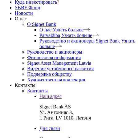
Куда инвестировать
?
SBBF Фонд
Новости
О нас
O Signet Bank
О нас
Узнать больше
Pārvaldība
Узнать больше
Руководство и акционеры Signet Bank
Узнать
больше
Руководство и акционеры
Финансовая информация
Signet Asset Management Latvia
Видение устойчивого развития
Поддержка обществу
Художественная коллекция
Контакты
Контакты
Наш адрес
Signet Bank AS
Ул. Антонияс 3,
г. Рига, LV 1010, Латвия
Для связи