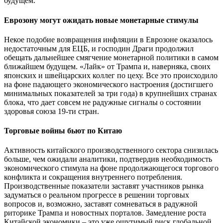
будущем.
Еврозону могут ожидать новые монетарные стимулы
Некое подобие возвращения инфляции в Еврозоне оказалось
недостаточным для ЕЦБ, и господин Драги продолжил
обещать дальнейшее смягчение монетарной политики в самом
ближайшем будущем. «Лайк» от Трампа и, наверняка, своих
японских и швейцарских коллег по цеху. Все это происходило
на фоне падающего экономического настроения (достигшего
минимальных показателей за три года) в крупнейших странах
блока, что дает совсем не радужные сигналы о состоянии
здоровья союза 19-ти стран.
Торговые войны бьют по Китаю
Активность китайского производственного сектора снизилась
больше, чем ожидали аналитики, подтвердив необходимость
экономического стимула на фоне продолжающегося торгового
конфликта и сокращения внутреннего потребления.
Производственные показатели заставят участников рынка
задуматься о реальном прогрессе в решении торговых
вопросов и, возможно, заставят сомневаться в радужной
риторике Трампа и новостных порталов. Замедление роста
Китайской экономики – это уже ощутимый риск глобальной