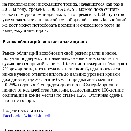
на продолжение нисходящего тренда, начавшегося как раз в
2013-м году. Уровень 1300 XAU/USD можно пока считать
серьезным уровнем поддержки, в то время как 1260 пунктов
уже являются очень плохой точкой для «быков». Дальнейший
же рост может потребовать времени и очередного теста на
выдержку инвесторов.
Рынок облигаций во власти заемщиков
Рынок облигаций возобновил свой режим ралли в июне,
получив поддержку от падающих базовых доходностей и
сужающихся премий за риск. 10-летние трежерис сейчас дают
2% доходности, в то время как немецкие бунды торгуются
ниже нулевой отметки вплоть до дальних уровней кривой
доходности, где 30-летние бумаги предлагают смешные
+0.25% годовых. Супер-доходности от «Супер-Марио», и
привет от казначейства Австрии, разместившего 100-летние
облигации в конце месяца по ставке 1.2%. Отличная сделка,
что и не говори.
Поделитесь статьей:
Facebook
Twitter
Linkedin
Другие новости