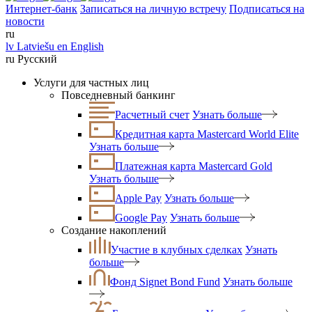
Интернет-банк
Записаться на личную встречу
Подписаться на
новости
ru
lv
Latviešu
en
English
ru
Русский
Услуги для частных лиц
Повседневный банкинг
Расчетный счет
Узнать больше
Кредитная карта Mastercard World Elite
Узнать больше
Платежная карта Mastercard Gold
Узнать больше
Apple Pay
Узнать больше
Google Pay
Узнать больше
Создание накоплений
Участие в клубных сделках
Узнать
больше
Фонд Signet Bond Fund
Узнать больше