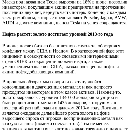
Маска под названием Тесла выросли на 18% в июне, позволив
инвесторам, покупавшим акции предприятия на протяжении
последних двух лет, вернуть часть потерь. Конечно, с каждым
электромобилем, которые представляют Porsche, Jaguar, BMW,
AUDI и другие компании, шансы Tesla на успех сокращаются.
Нефть растет; золото достигает уровней 2013-го года
В июне, после сбитого беспилотного самолета, обострился
конфликт между США и Ираном. В краткосрочной фазе этот
инцидент, в совокупности со словесными интервенциями
стран ОПЕК о сокращении добычи нефти, а также
уменьшением запасов в США, вызвал рост цен на нефть и
акции нефтедобывающих компаний.
В прошлых обзорах мы говорили о затянувшейся
консолидации в драгоценных металлах и как непросто
приходится инвесторам в этом классе активов. Наконец-то,
золото вырвалось с уровней 1340-60 долларов за унцию и
быстро достигло отметки в 1435 долларов, которую мы в
последний раз наблюдали в далеком 2013-м году. Логичным
является ожидание дальнейшего роста золота на фоне
выросшего спроса от игроков, воспринимающих металл как
«тихую гавань» (помимо спекулянтов). Тем не менее,
техническая картина выглядит несколько тревожно и намекает