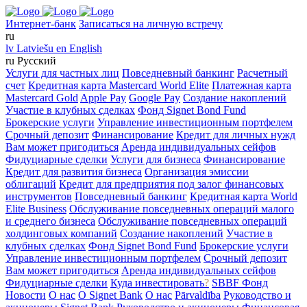
Интернет-банк
Записаться на личную встречу
ru
lv
Latviešu
en
English
ru
Русский
Услуги для частных лиц
Повседневный банкинг
Расчетный
счет
Кредитная карта Mastercard World Elite
Платежная карта
Mastercard Gold
Apple Pay
Google Pay
Создание накоплений
Участие в клубных сделках
Фонд Signet Bond Fund
Брокерские услуги
Управление инвестиционным портфелем
Срочный депозит
Финансирование
Кредит для личных нужд
Вам может пригодиться
Аренда индивидуальных сейфов
Фидуциарные сделки
Услуги для бизнеса
Финансирование
Кредит для развития бизнеса
Организация эмиссии
облигаций
Кредит для предприятия под залог финансовых
инструментов
Повседневный банкинг
Кредитная карта World
Elite Business
Обслуживание повседневных операций малого
и среднего бизнеса
Обслуживание повседневных операций
холдинговых компаний
Создание накоплений
Участие в
клубных сделках
Фонд Signet Bond Fund
Брокерские услуги
Управление инвестиционным портфелем
Срочный депозит
Вам может пригодиться
Аренда индивидуальных сейфов
Фидуциарные сделки
Куда инвестировать
?
SBBF Фонд
Новости
О нас
O Signet Bank
О нас
Pārvaldība
Руководство и