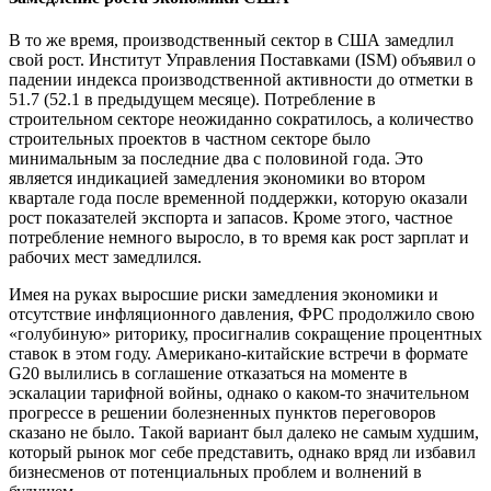
В то же время, производственный сектор в США замедлил
свой рост. Институт Управления Поставками (ISM) объявил о
падении индекса производственной активности до отметки в
51.7 (52.1 в предыдущем месяце). Потребление в
строительном секторе неожиданно сократилось, а количество
строительных проектов в частном секторе было
минимальным за последние два с половиной года. Это
является индикацией замедления экономики во втором
квартале года после временной поддержки, которую оказали
рост показателей экспорта и запасов. Кроме этого, частное
потребление немного выросло, в то время как рост зарплат и
рабочих мест замедлился.
Имея на руках выросшие риски замедления экономики и
отсутствие инфляционного давления, ФРС продолжило свою
«голубиную» риторику, просигналив сокращение процентных
ставок в этом году. Американо-китайские встречи в формате
G20 вылились в соглашение отказаться на моменте в
эскалации тарифной войны, однако о каком-то значительном
прогрессе в решении болезненных пунктов переговоров
сказано не было. Такой вариант был далеко не самым худшим,
который рынок мог себе представить, однако вряд ли избавил
бизнесменов от потенциальных проблем и волнений в