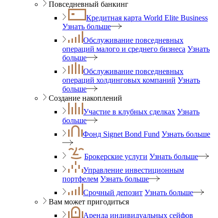
Повседневный банкинг
Кредитная карта World Elite Business
Узнать больше
Обслуживание повседневных
операций малого и среднего бизнеса
Узнать
больше
Обслуживание повседневных
операций холдинговых компаний
Узнать
больше
Создание накоплений
Участие в клубных сделках
Узнать
больше
Фонд Signet Bond Fund
Узнать больше
Брокерские услуги
Узнать больше
Управление инвестиционным
портфелем
Узнать больше
Срочный депозит
Узнать больше
Вам может пригодиться
Аренда индивидуальных сейфов