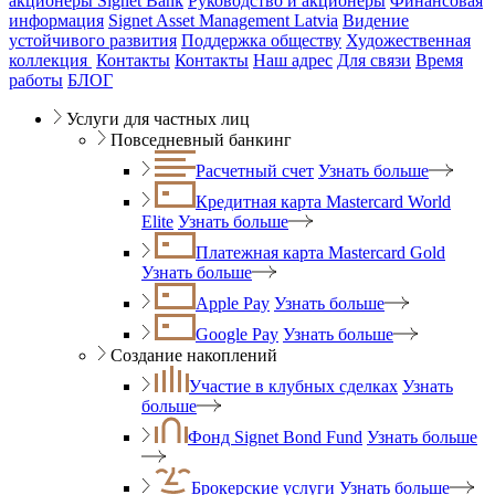
акционеры Signet Bank
Руководство и акционеры
Финансовая
информация
Signet Asset Management Latvia
Видение
устойчивого развития
Поддержка обществу
Художественная
коллекция
Контакты
Контакты
Наш адрес
Для связи
Время
работы
БЛОГ
Услуги для частных лиц
Повседневный банкинг
Расчетный счет
Узнать больше
Кредитная карта Mastercard World
Elite
Узнать больше
Платежная карта Mastercard Gold
Узнать больше
Apple Pay
Узнать больше
Google Pay
Узнать больше
Создание накоплений
Участие в клубных сделках
Узнать
больше
Фонд Signet Bond Fund
Узнать больше
Брокерские услуги
Узнать больше