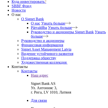
Куда инвестировать
?
SBBF Фонд
Новости
О нас
O Signet Bank
О нас
Узнать больше
Pārvaldība
Узнать больше
Руководство и акционеры Signet Bank
Узнать
больше
Руководство и акционеры
Финансовая информация
Signet Asset Management Latvia
Видение устойчивого развития
Поддержка обществу
Художественная коллекция
Контакты
Контакты
Наш адрес
Signet Bank AS
Ул. Антонияс 3,
г. Рига, LV 1010, Латвия
Для связи