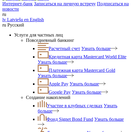
Интернет-банк
Записаться на личную встречу
Подписаться на
новости
ru
lv
Latviešu
en
English
ru
Русский
Услуги для частных лиц
Повседневный банкинг
Расчетный счет
Узнать больше
Кредитная карта Mastercard World Elite
Узнать больше
Платежная карта Mastercard Gold
Узнать больше
Apple Pay
Узнать больше
Google Pay
Узнать больше
Создание накоплений
Участие в клубных сделках
Узнать
больше
Фонд Signet Bond Fund
Узнать больше