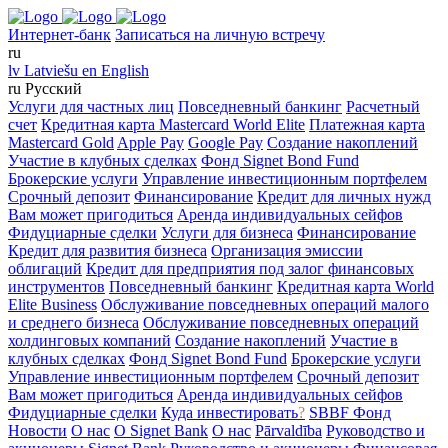
Интернет-банк
Записаться на личную встречу
ru
lv
Latviešu
en
English
ru
Русский
Услуги для частных лиц
Повседневный банкинг
Расчетный
счет
Кредитная карта Mastercard World Elite
Платежная карта
Mastercard Gold
Apple Pay
Google Pay
Создание накоплений
Участие в клубных сделках
Фонд Signet Bond Fund
Брокерские услуги
Управление инвестиционным портфелем
Срочный депозит
Финансирование
Кредит для личных нужд
Вам может пригодиться
Аренда индивидуальных сейфов
Фидуциарные сделки
Услуги для бизнеса
Финансирование
Кредит для развития бизнеса
Организация эмиссии
облигаций
Кредит для предприятия под залог финансовых
инструментов
Повседневный банкинг
Кредитная карта World
Elite Business
Обслуживание повседневных операций малого
и среднего бизнеса
Обслуживание повседневных операций
холдинговых компаний
Создание накоплений
Участие в
клубных сделках
Фонд Signet Bond Fund
Брокерские услуги
Управление инвестиционным портфелем
Срочный депозит
Вам может пригодиться
Аренда индивидуальных сейфов
Фидуциарные сделки
Куда инвестировать
?
SBBF Фонд
Новости
О нас
O Signet Bank
О нас
Pārvaldība
Руководство и