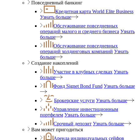
Повседневный банкинг
Кредитная карта World Elite Business
Узнать больше
Обслуживание повседневных
операций малого и среднего бизнеса
Узнать
больше
Обслуживание повседневных
операций холдинговых компаний
Узнать
больше
Создание накоплений
Участие в клубных сделках
Узнать
больше
Фонд Signet Bond Fund
Узнать больше
Брокерские услуги
Узнать больше
Управление инвестиционным
портфелем
Узнать больше
Срочный депозит
Узнать больше
Вам может пригодиться
Аренда индивидуальных сейфов