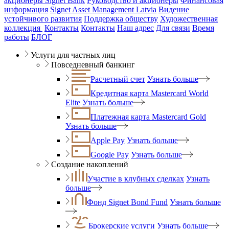
акционеры Signet Bank
Руководство и акционеры
Финансовая
информация
Signet Asset Management Latvia
Видение
устойчивого развития
Поддержка обществу
Художественная
коллекция
Контакты
Контакты
Наш адрес
Для связи
Время
работы
БЛОГ
Услуги для частных лиц
Повседневный банкинг
Расчетный счет
Узнать больше
Кредитная карта Mastercard World
Elite
Узнать больше
Платежная карта Mastercard Gold
Узнать больше
Apple Pay
Узнать больше
Google Pay
Узнать больше
Создание накоплений
Участие в клубных сделках
Узнать
больше
Фонд Signet Bond Fund
Узнать больше
Брокерские услуги
Узнать больше