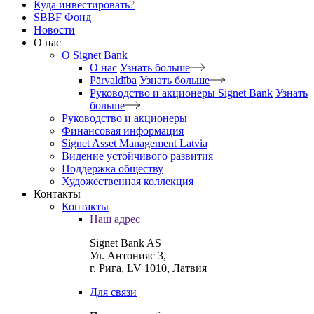
Куда инвестировать
?
SBBF Фонд
Новости
О нас
O Signet Bank
О нас
Узнать больше
Pārvaldība
Узнать больше
Руководство и акционеры Signet Bank
Узнать
больше
Руководство и акционеры
Финансовая информация
Signet Asset Management Latvia
Видение устойчивого развития
Поддержка обществу
Художественная коллекция
Контакты
Контакты
Наш адрес
Signet Bank AS
Ул. Антонияс 3,
г. Рига, LV 1010, Латвия
Для связи