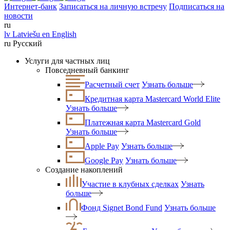
Интернет-банк
Записаться на личную встречу
Подписаться на
новости
ru
lv
Latviešu
en
English
ru
Русский
Услуги для частных лиц
Повседневный банкинг
Расчетный счет
Узнать больше
Кредитная карта Mastercard World Elite
Узнать больше
Платежная карта Mastercard Gold
Узнать больше
Apple Pay
Узнать больше
Google Pay
Узнать больше
Создание накоплений
Участие в клубных сделках
Узнать
больше
Фонд Signet Bond Fund
Узнать больше