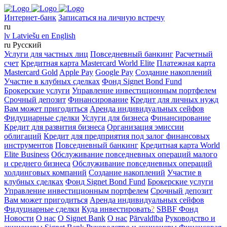
Интернет-банк
Записаться на личную встречу
ru
lv
Latviešu
en
English
ru
Русский
Услуги для частных лиц
Повседневный банкинг
Расчетный
счет
Кредитная карта Mastercard World Elite
Платежная карта
Mastercard Gold
Apple Pay
Google Pay
Создание накоплений
Участие в клубных сделках
Фонд Signet Bond Fund
Брокерские услуги
Управление инвестиционным портфелем
Срочный депозит
Финансирование
Кредит для личных нужд
Вам может пригодиться
Аренда индивидуальных сейфов
Фидуциарные сделки
Услуги для бизнеса
Финансирование
Кредит для развития бизнеса
Организация эмиссии
облигаций
Кредит для предприятия под залог финансовых
инструментов
Повседневный банкинг
Кредитная карта World
Elite Business
Обслуживание повседневных операций малого
и среднего бизнеса
Обслуживание повседневных операций
холдинговых компаний
Создание накоплений
Участие в
клубных сделках
Фонд Signet Bond Fund
Брокерские услуги
Управление инвестиционным портфелем
Срочный депозит
Вам может пригодиться
Аренда индивидуальных сейфов
Фидуциарные сделки
Куда инвестировать
?
SBBF Фонд
Новости
О нас
O Signet Bank
О нас
Pārvaldība
Руководство и