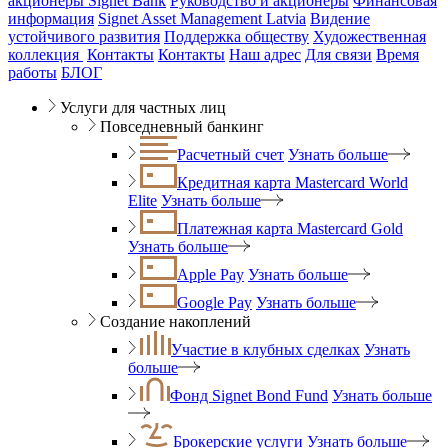
акционеры Signet Bank
Руководство и акционеры
Финансовая
информация
Signet Asset Management Latvia
Видение
устойчивого развития
Поддержка обществу
Художественная
коллекция
Контакты
Контакты
Наш адрес
Для связи
Время
работы
БЛОГ
Услуги для частных лиц
Повседневный банкинг
Расчетный счет
Узнать больше
Кредитная карта Mastercard World
Elite
Узнать больше
Платежная карта Mastercard Gold
Узнать больше
Apple Pay
Узнать больше
Google Pay
Узнать больше
Создание накоплений
Участие в клубных сделках
Узнать
больше
Фонд Signet Bond Fund
Узнать больше
Брокерские услуги
Узнать больше