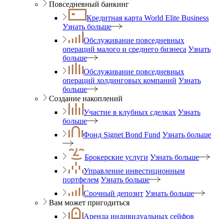
Повседневный банкинг
Кредитная карта World Elite Business
Узнать больше
Обслуживание повседневных
операций малого и среднего бизнеса
Узнать
больше
Обслуживание повседневных
операций холдинговых компаний
Узнать
больше
Создание накоплений
Участие в клубных сделках
Узнать
больше
Фонд Signet Bond Fund
Узнать больше
Брокерские услуги
Узнать больше
Управление инвестиционным
портфелем
Узнать больше
Срочный депозит
Узнать больше
Вам может пригодиться
Аренда индивидуальных сейфов