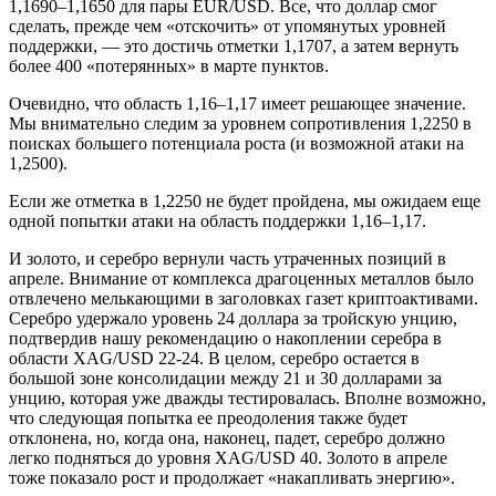
1,1690–1,1650 для пары EUR/USD. Все, что доллар смог
сделать, прежде чем «отскочить» от упомянутых уровней
поддержки, — это достичь отметки 1,1707, а затем вернуть
более 400 «потерянных» в марте пунктов.
Очевидно, что область 1,16–1,17 имеет решающее значение.
Мы внимательно следим за уровнем сопротивления 1,2250 в
поисках большего потенциала роста (и возможной атаки на
1,2500).
Если же отметка в 1,2250 не будет пройдена, мы ожидаем еще
одной попытки атаки на область поддержки 1,16–1,17.
И золото, и серебро вернули часть утраченных позиций в
апреле. Внимание от комплекса драгоценных металлов было
отвлечено мелькающими в заголовках газет криптоактивами.
Серебро удержало уровень 24 доллара за тройскую унцию,
подтвердив нашу рекомендацию о накоплении серебра в
области XAG/USD 22-24. В целом, серебро остается в
большой зоне консолидации между 21 и 30 долларами за
унцию, которая уже дважды тестировалась. Вполне возможно,
что следующая попытка ее преодоления также будет
отклонена, но, когда она, наконец, падет, серебро должно
легко подняться до уровня XAG/USD 40. Золото в апреле
тоже показало рост и продолжает «накапливать энергию».