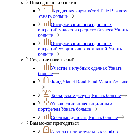
Повседневный банкинг
Кредитная карта World Elite Business
Узнать больше
Обслуживание повседневных
операций малого и среднего бизнеса
Узнать
больше
Обслуживание повседневных
операций холдинговых компаний
Узнать
больше
Создание накоплений
Участие в клубных сделках
Узнать
больше
Фонд Signet Bond Fund
Узнать больше
Брокерские услуги
Узнать больше
Управление инвестиционным
портфелем
Узнать больше
Срочный депозит
Узнать больше
Вам может пригодиться
Аренда индивидуальных сейфов