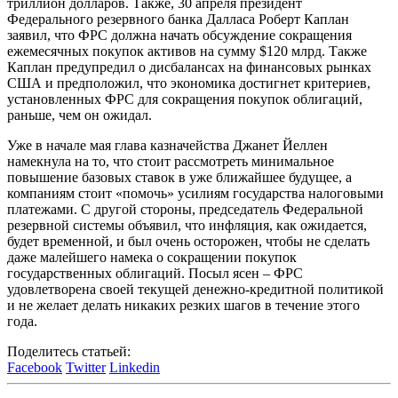
триллион долларов. Также, 30 апреля президент
Федерального резервного банка Далласа Роберт Каплан
заявил, что ФРС должна начать обсуждение сокращения
ежемесячных покупок активов на сумму $120 млрд. Также
Каплан предупредил о дисбалансах на финансовых рынках
США и предположил, что экономика достигнет критериев,
установленных ФРС для сокращения покупок облигаций,
раньше, чем он ожидал.
Уже в начале мая глава казначейства Джанет Йеллен
намекнула на то, что стоит рассмотреть минимальное
повышение базовых ставок в уже ближайшее будущее, а
компаниям стоит «помочь» усилиям государства налоговыми
платежами. С другой стороны, председатель Федеральной
резервной системы объявил, что инфляция, как ожидается,
будет временной, и был очень осторожен, чтобы не сделать
даже малейшего намека о сокращении покупок
государственных облигаций. Посыл ясен – ФРС
удовлетворена своей текущей денежно-кредитной политикой
и не желает делать никаких резких шагов в течение этого
года.
Поделитесь статьей:
Facebook
Twitter
Linkedin