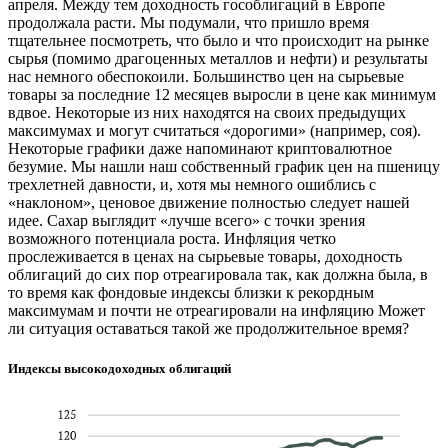
апреля. Между тем доходность гособлигаций в Европе
продолжала расти. Мы подумали, что пришло время
тщательнее посмотреть, что было и что происходит на рынке
сырья (помимо драгоценных металлов и нефти) и результаты
нас немного обеспокоили. Большинство цен на сырьевые
товары за последние 12 месяцев выросли в цене как минимум
вдвое. Некоторые из них находятся на своих предыдущих
максимумах и могут считаться «дорогими» (например, соя).
Некоторые графики даже напоминают криптовалютное
безумие. Мы нашли наш собственный график цен на пшеницу
трехлетней давности, и, хотя мы немного ошиблись с
«наклоном», ценовое движение полностью следует нашей
идее. Сахар выглядит «лучше всего» с точки зрения
возможного потенциала роста. Инфляция четко
прослеживается в ценах на сырьевые товары, доходность
облигаций до сих пор отреагировала так, как должна была, в
то время как фондовые индексы близки к рекордным
максимумам и почти не отреагировали на инфляцию Может
ли ситуация оставаться такой же продолжительное время?
Индексы высокодоходных облигаций