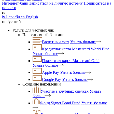
Интернет-банк
Записаться на личную встречу
Подписаться на
новости
ru
lv
Latviešu
en
English
ru
Русский
Услуги для частных лиц
Повседневный банкинг
Расчетный счет
Узнать больше
Кредитная карта Mastercard World Elite
Узнать больше
Платежная карта Mastercard Gold
Узнать больше
Apple Pay
Узнать больше
Google Pay
Узнать больше
Создание накоплений
Участие в клубных сделках
Узнать
больше
Фонд Signet Bond Fund
Узнать больше