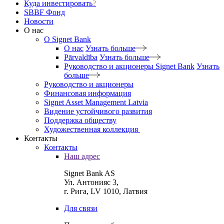
Куда инвестировать
?
SBBF Фонд
Новости
О нас
O Signet Bank
О нас
Узнать больше
Pārvaldība
Узнать больше
Руководство и акционеры Signet Bank
Узнать
больше
Руководство и акционеры
Финансовая информация
Signet Asset Management Latvia
Видение устойчивого развития
Поддержка обществу
Художественная коллекция
Контакты
Контакты
Наш адрес
Signet Bank AS
Ул. Антонияс 3,
г. Рига, LV 1010, Латвия
Для связи