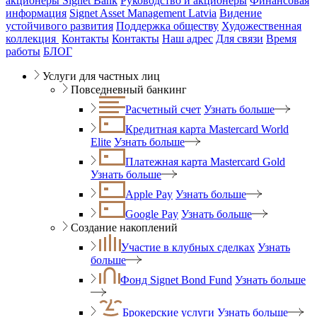
акционеры Signet Bank
Руководство и акционеры
Финансовая
информация
Signet Asset Management Latvia
Видение
устойчивого развития
Поддержка обществу
Художественная
коллекция
Контакты
Контакты
Наш адрес
Для связи
Время
работы
БЛОГ
Услуги для частных лиц
Повседневный банкинг
Расчетный счет
Узнать больше
Кредитная карта Mastercard World
Elite
Узнать больше
Платежная карта Mastercard Gold
Узнать больше
Apple Pay
Узнать больше
Google Pay
Узнать больше
Создание накоплений
Участие в клубных сделках
Узнать
больше
Фонд Signet Bond Fund
Узнать больше
Брокерские услуги
Узнать больше