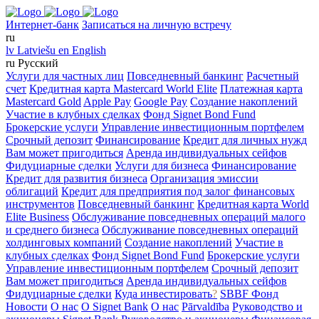
Интернет-банк
Записаться на личную встречу
ru
lv
Latviešu
en
English
ru
Русский
Услуги для частных лиц
Повседневный банкинг
Расчетный
счет
Кредитная карта Mastercard World Elite
Платежная карта
Mastercard Gold
Apple Pay
Google Pay
Создание накоплений
Участие в клубных сделках
Фонд Signet Bond Fund
Брокерские услуги
Управление инвестиционным портфелем
Срочный депозит
Финансирование
Кредит для личных нужд
Вам может пригодиться
Аренда индивидуальных сейфов
Фидуциарные сделки
Услуги для бизнеса
Финансирование
Кредит для развития бизнеса
Организация эмиссии
облигаций
Кредит для предприятия под залог финансовых
инструментов
Повседневный банкинг
Кредитная карта World
Elite Business
Обслуживание повседневных операций малого
и среднего бизнеса
Обслуживание повседневных операций
холдинговых компаний
Создание накоплений
Участие в
клубных сделках
Фонд Signet Bond Fund
Брокерские услуги
Управление инвестиционным портфелем
Срочный депозит
Вам может пригодиться
Аренда индивидуальных сейфов
Фидуциарные сделки
Куда инвестировать
?
SBBF Фонд
Новости
О нас
O Signet Bank
О нас
Pārvaldība
Руководство и