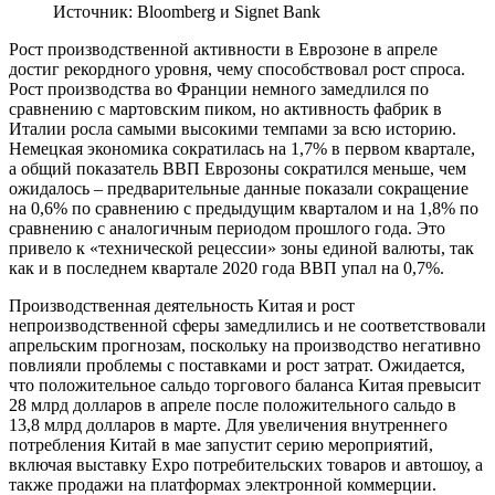
Источник: Bloomberg и Signet Bank
Рост производственной активности в Еврозоне в апреле
достиг рекордного уровня, чему способствовал рост спроса.
Рост производства во Франции немного замедлился по
сравнению с мартовским пиком, но активность фабрик в
Италии росла самыми высокими темпами за всю историю.
Немецкая экономика сократилась на 1,7% в первом квартале,
а общий показатель ВВП Еврозоны сократился меньше, чем
ожидалось – предварительные данные показали сокращение
на 0,6% по сравнению с предыдущим кварталом и на 1,8% по
сравнению с аналогичным периодом прошлого года. Это
привело к «технической рецессии» зоны единой валюты, так
как и в последнем квартале 2020 года ВВП упал на 0,7%.
Производственная деятельность Китая и рост
непроизводственной сферы замедлились и не соответствовали
апрельским прогнозам, поскольку на производство негативно
повлияли проблемы с поставками и рост затрат. Ожидается,
что положительное сальдо торгового баланса Китая превысит
28 млрд долларов в апреле после положительного сальдо в
13,8 млрд долларов в марте. Для увеличения внутреннего
потребления Китай в мае запустит серию мероприятий,
включая выставку Expo потребительских товаров и автошоу, а
также продажи на платформах электронной коммерции.