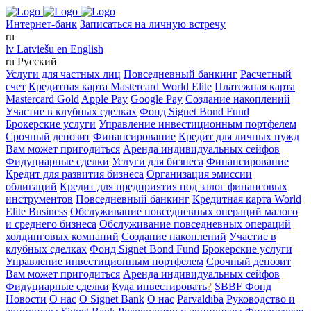
Интернет-банк
Записаться на личную встречу
ru
lv
Latviešu
en
English
ru
Русский
Услуги для частных лиц
Повседневный банкинг
Расчетный
счет
Кредитная карта Mastercard World Elite
Платежная карта
Mastercard Gold
Apple Pay
Google Pay
Создание накоплений
Участие в клубных сделках
Фонд Signet Bond Fund
Брокерские услуги
Управление инвестиционным портфелем
Срочный депозит
Финансирование
Кредит для личных нужд
Вам может пригодиться
Аренда индивидуальных сейфов
Фидуциарные сделки
Услуги для бизнеса
Финансирование
Кредит для развития бизнеса
Организация эмиссии
облигаций
Кредит для предприятия под залог финансовых
инструментов
Повседневный банкинг
Кредитная карта World
Elite Business
Обслуживание повседневных операций малого
и среднего бизнеса
Обслуживание повседневных операций
холдинговых компаний
Создание накоплений
Участие в
клубных сделках
Фонд Signet Bond Fund
Брокерские услуги
Управление инвестиционным портфелем
Срочный депозит
Вам может пригодиться
Аренда индивидуальных сейфов
Фидуциарные сделки
Куда инвестировать
?
SBBF Фонд
Новости
О нас
O Signet Bank
О нас
Pārvaldība
Руководство и