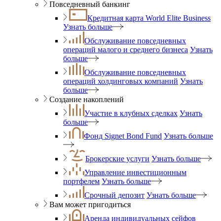
Повседневный банкинг
Кредитная карта World Elite Business
Узнать больше
Обслуживание повседневных
операций малого и среднего бизнеса
Узнать
больше
Обслуживание повседневных
операций холдинговых компаний
Узнать
больше
Создание накоплений
Участие в клубных сделках
Узнать
больше
Фонд Signet Bond Fund
Узнать больше
Брокерские услуги
Узнать больше
Управление инвестиционным
портфелем
Узнать больше
Срочный депозит
Узнать больше
Вам может пригодиться
Аренда индивидуальных сейфов