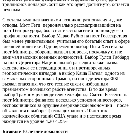
триллионов долларов, хотя как это будет достигнуто, остается
неясным.
С остальными назначениями возникли разногласия и даже
отводы. Мэтт Гетц, первоначально рассматривавшийся на
пост Генпрокурора, был снят из-за опасений по поводу его
профпригодности. Выбор Марко Рубио на пост Госсекретаря
был менее удивительным, учитывая его богатый опыт в сфере
внешней политики. Одновременно выбор Пита Хегсета на
пост Министра обороны вызвал вопросы, поскольку он не
занимал высоких военных должностей. Выбор Тулси Габбард
на пост Директора Национальной разведки также вызвал
скепсис из-за ее нетрадиционных и противоречивых
геополитических взглядов, а выбор Каша Пателя, одного из
самых ярых сторонников Трампа, на пост директора ФБР
вызвал опасения, что его тесные связи с избранным
президентом помешают работе агентства. В то же время
выбор Трампом руководителя хедж-фонда Скотта Бессента на
пост Министра финансов несколько успокоил инвесторов,
беспокоившихся за будущее американской экономики – после
объявления о выборе Трампа доходность 10-летних
казначейских облигаций США упала и в настоящее время
находится на уровне 4,20-4,25%.
Базовые 10-летние доходности