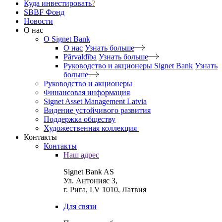
Куда инвестировать
?
SBBF Фонд
Новости
О нас
O Signet Bank
О нас
Узнать больше
Pārvaldība
Узнать больше
Руководство и акционеры Signet Bank
Узнать
больше
Руководство и акционеры
Финансовая информация
Signet Asset Management Latvia
Видение устойчивого развития
Поддержка обществу
Художественная коллекция
Контакты
Контакты
Наш адрес
Signet Bank AS
Ул. Антонияс 3,
г. Рига, LV 1010, Латвия
Для связи