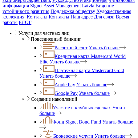
акционеры Signet Bank
Руководство и акционеры
Финансовая
информация
Signet Asset Management Latvia
Видение
устойчивого развития
Поддержка обществу
Художественная
коллекция
Контакты
Контакты
Наш адрес
Для связи
Время
работы
БЛОГ
Услуги для частных лиц
Повседневный банкинг
Расчетный счет
Узнать больше
Кредитная карта Mastercard World
Elite
Узнать больше
Платежная карта Mastercard Gold
Узнать больше
Apple Pay
Узнать больше
Google Pay
Узнать больше
Создание накоплений
Участие в клубных сделках
Узнать
больше
Фонд Signet Bond Fund
Узнать больше
Брокерские услуги
Узнать больше