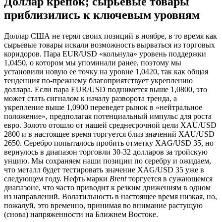
Доллар крепок; сырьевые товары
приблизились к ключевым уровням
Доллар США не терял своих позиций в ноябре, в то время как
сырьевые товары искали возможность вырваться из торговых
коридоров. Пара EUR/USD «кольнула» уровень поддержки
1,0450, о котором мы упоминали ранее, поэтому мы
установили новую ее точку на уровне 1,0420, так как общая
тенденция по-прежнему благоприятствует укреплению
доллара. Если пара EUR/USD поднимется выше 1,0800, это
может стать сигналом к началу разворота тренда, а
укрепление выше 1,0900 переведет рынок в «нейтральное
положение», предполагая потенциальный импульс для роста
евро. Золото отошло от нашей среднесрочной цели XAU/USD
2800 и в настоящее время торгуется близ значений XAU/USD
2650. Серебро попыталось пробить отметку XAG/USD 35, но
вернулось в диапазон торговли 30-32 долларов за тройскую
унцию. Мы сохраняем наши позиции по серебру и ожидаем,
что металл будет тестировать значение XAG/USD 35 уже в
следующем году. Нефть марки
Brent
торгуется в сужающемся
диапазоне, что часто приводит к резким движениям в одном
из направлений. Волатильность в настоящее время низкая, но,
пожалуй, это временно, принимая во внимание растущую
(снова) напряженности на Ближнем Востоке.