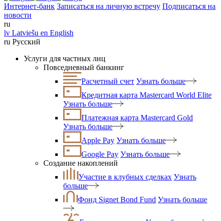
Интернет-банк
Записаться на личную встречу
Подписаться на
новости
ru
lv
Latviešu
en
English
ru
Русский
Услуги для частных лиц
Повседневный банкинг
Расчетный счет
Узнать больше
Кредитная карта Mastercard World Elite
Узнать больше
Платежная карта Mastercard Gold
Узнать больше
Apple Pay
Узнать больше
Google Pay
Узнать больше
Создание накоплений
Участие в клубных сделках
Узнать
больше
Фонд Signet Bond Fund
Узнать больше