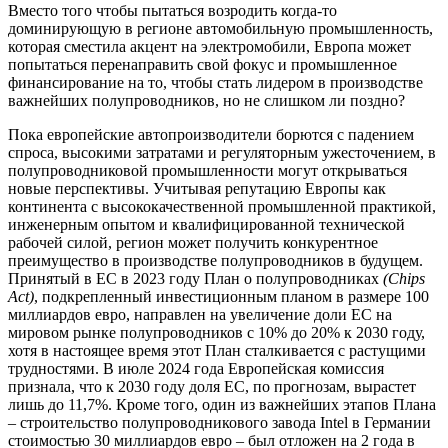
Вместо того чтобы пытаться возродить когда-то
доминирующую в регионе автомобильную промышленность,
которая сместила акцент на электромобили, Европа может
попытаться перенаправить свой фокус и промышленное
финансирование на то, чтобы стать лидером в производстве
важнейших полупроводников, но не слишком ли поздно?
Пока европейские автопроизводители борются с падением
спроса, высокими затратами и регуляторным ужесточением, в
полупроводниковой промышленности могут открываться
новые перспективы. Учитывая репутацию Европы как
континента с высококачественной промышленной практикой,
инженерным опытом и квалифицированной технической
рабочей силой, регион может получить конкурентное
преимущество в производстве полупроводников в будущем.
Принятый в ЕС в 2023 году План о полупроводниках
(
Chips
Act
)
, подкрепленный инвестиционным планом в размере 100
миллиардов евро, направлен на увеличение доли ЕC на
мировом рынке полупроводников с 10% до 20% к 2030 году,
хотя в настоящее время этот План сталкивается с растущими
трудностями. В июле 2024 года Европейская комиссия
признала, что к 2030 году доля ЕС, по прогнозам, вырастет
лишь до 11,7%. Кроме того, один из важнейших этапов Плана
– строительство полупроводникового завода Intel в Германии
стоимостью 30 миллиардов евро – был отложен на 2 года в