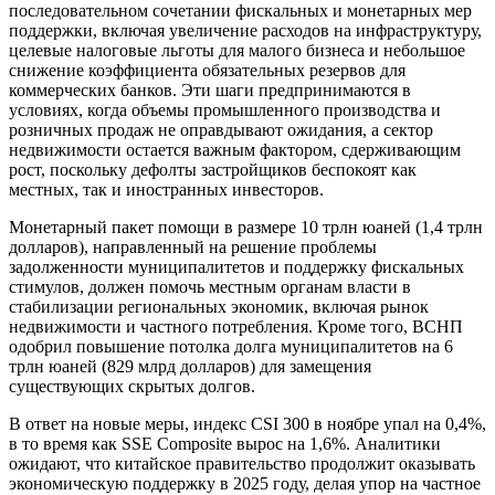
последовательном сочетании фискальных и монетарных мер
поддержки, включая увеличение расходов на инфраструктуру,
целевые налоговые льготы для малого бизнеса и небольшое
снижение коэффициента обязательных резервов для
коммерческих банков. Эти шаги предпринимаются в
условиях, когда объемы промышленного производства и
розничных продаж не оправдывают ожидания, а сектор
недвижимости остается важным фактором, сдерживающим
рост, поскольку дефолты застройщиков беспокоят как
местных, так и иностранных инвесторов.
Монетарный пакет помощи в размере 10 трлн юаней (1,4 трлн
долларов), направленный на решение проблемы
задолженности муниципалитетов и поддержку фискальных
стимулов, должен помочь местным органам власти в
стабилизации региональных экономик, включая рынок
недвижимости и частного потребления. Кроме того, ВСНП
одобрил повышение потолка долга муниципалитетов на 6
трлн юаней (829 млрд долларов) для замещения
существующих скрытых долгов.
В ответ на новые меры, индекс CSI 300 в ноябре упал на 0,4%,
в то время как SSE Composite вырос на 1,6%. Аналитики
ожидают, что китайское правительство продолжит оказывать
экономическую поддержку в 2025 году, делая упор на частное