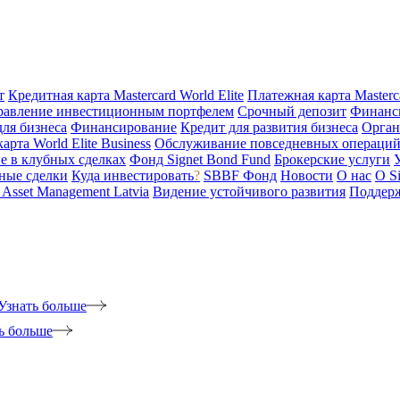
т
Кредитная карта Mastercard World Elite
Платежная карта Masterc
равление инвестиционным портфелем
Срочный депозит
Финанс
для бизнеса
Финансирование
Кредит для развития бизнеса
Орган
арта World Elite Business
Обслуживание повседневных операций 
е в клубных сделках
Фонд Signet Bond Fund
Брокерские услуги
ные сделки
Куда инвестировать
?
SBBF Фонд
Новости
О нас
O S
t Asset Management Latvia
Видение устойчивого развития
Поддерж
Узнать больше
ь больше