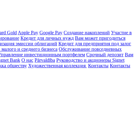
ard Gold
Apple Pay
Google Pay
Создание накоплений
Участие в
ирование
Кредит для личных нужд
Вам может пригодиться
изация эмиссии облигаций
Кредит для предприятия под залог
малого и среднего бизнеса
Обслуживание повседневных
Управление инвестиционным портфелем
Срочный депозит
Вам
ignet Bank
О нас
Pārvaldība
Руководство и акционеры Signet
ка обществу
Художественная коллекция
Контакты
Контакты