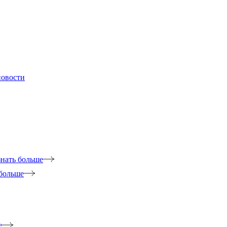
новости
знать больше
 больше
е