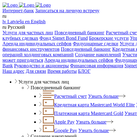
Интернет-банк
Записаться на личную встречу
ru
lv
Latviešu
en
English
ru
Русский
Услуги для частных лиц
Повседневный банкинг
Расчетный сче
клубных сделках
Фонд Signet Bond Fund
Брокерские услуги
Уп
Аренда индивидуальных сейфов
Фидуциарные сделки
Услуги 
финансовых инструментов
Повседневный банкинг
Кредитная к
операций холдинговых компаний
Создание накоплений
Участи
может пригодиться
Аренда индивидуальных сейфов
Фидуциар
Bank
Руководство и акционеры
Финансовая информация
Signe
Наш адрес
Для связи
Время работы
БЛОГ
Услуги для частных лиц
Повседневный банкинг
Расчетный счет
Узнать больше
Кредитная карта Mastercard World Elite
Платежная карта Mastercard Gold
Узнат
Apple Pay
Узнать больше
Google Pay
Узнать больше
Создание накоплений