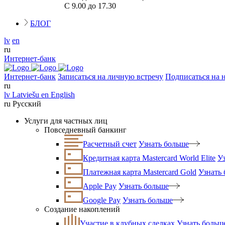
С 9.00 до 17.30
БЛОГ
lv
en
ru
Интернет-банк
Интернет-банк
Записаться на личную встречу
Подписаться на 
ru
lv
Latviešu
en
English
ru
Русский
Услуги для частных лиц
Повседневный банкинг
Расчетный счет
Узнать больше
Кредитная карта Mastercard World Elite
У
Платежная карта Mastercard Gold
Узнать
Apple Pay
Узнать больше
Google Pay
Узнать больше
Создание накоплений
Участие в клубных сделках
Узнать больш