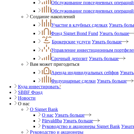
Обслуживание повседневных операций 
Обслуживание повседневных операций
Создание накоплений
Участие в клубных сделках
Узнать бол
Фонд Signet Bond Fund
Узнать больше
Брокерские услуги
Узнать больше
Управление инвестиционным портфеле
Срочный депозит
Узнать больше
Вам может пригодиться
Аренда индивидуальных сейфов
Узнать
Фидуциарные сделки
Узнать больше
Куда инвестировать
?
SBBF Фонд
Новости
О нас
O Signet Bank
О нас
Узнать больше
Pārvaldība
Узнать больше
Руководство и акционеры Signet Bank
Узнат
Руководство и акционеры