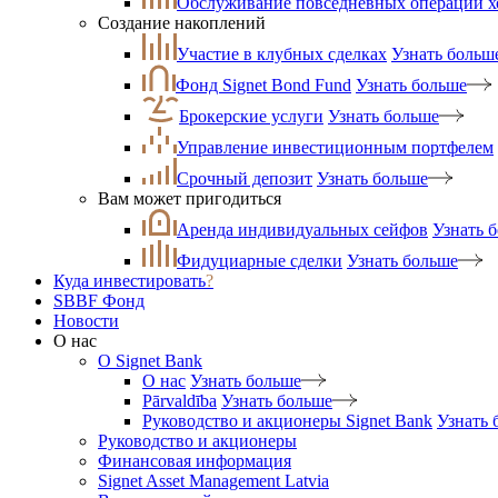
Обслуживание повседневных операций 
Создание накоплений
Участие в клубных сделках
Узнать больш
Фонд Signet Bond Fund
Узнать больше
Брокерские услуги
Узнать больше
Управление инвестиционным портфелем
Срочный депозит
Узнать больше
Вам может пригодиться
Аренда индивидуальных сейфов
Узнать 
Фидуциарные сделки
Узнать больше
Куда инвестировать
?
SBBF Фонд
Новости
О нас
O Signet Bank
О нас
Узнать больше
Pārvaldība
Узнать больше
Руководство и акционеры Signet Bank
Узнать 
Руководство и акционеры
Финансовая информация
Signet Asset Management Latvia