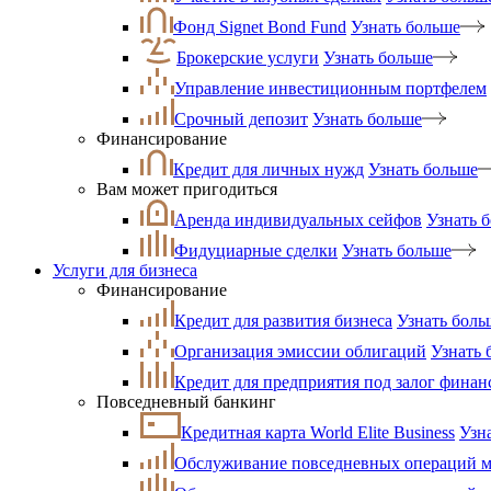
Фонд Signet Bond Fund
Узнать больше
Брокерские услуги
Узнать больше
Управление инвестиционным портфелем
Срочный депозит
Узнать больше
Финансирование
Кредит для личных нужд
Узнать больше
Вам может пригодиться
Аренда индивидуальных сейфов
Узнать 
Фидуциарные сделки
Узнать больше
Услуги для бизнеса
Финансирование
Кредит для развития бизнеса
Узнать боль
Организация эмиссии облигаций
Узнать 
Кредит для предприятия под залог фина
Повседневный банкинг
Кредитная карта World Elite Business
Узн
Обслуживание повседневных операций ма