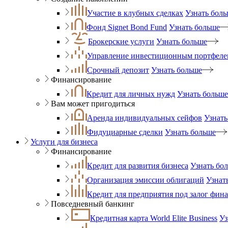
Участие в клубных сделках
Узнать бол
Фонд Signet Bond Fund
Узнать больше
Брокерские услуги
Узнать больше
Управление инвестиционным портфеле
Срочный депозит
Узнать больше
Финансирование
Кредит для личных нужд
Узнать больше
Вам может пригодиться
Аренда индивидуальных сейфов
Узнать
Фидуциарные сделки
Узнать больше
Услуги для бизнеса
Финансирование
Кредит для развития бизнеса
Узнать бо
Организация эмиссии облигаций
Узнат
Кредит для предприятия под залог фин
Повседневный банкинг
Кредитная карта World Elite Business
Уз