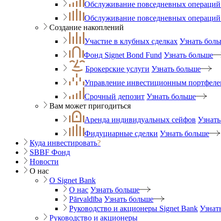
Обслуживание повседневных операций 
Обслуживание повседневных операций
Создание накоплений
Участие в клубных сделках
Узнать бол
Фонд Signet Bond Fund
Узнать больше
Брокерские услуги
Узнать больше
Управление инвестиционным портфеле
Срочный депозит
Узнать больше
Вам может пригодиться
Аренда индивидуальных сейфов
Узнать
Фидуциарные сделки
Узнать больше
Куда инвестировать
?
SBBF Фонд
Новости
О нас
O Signet Bank
О нас
Узнать больше
Pārvaldība
Узнать больше
Руководство и акционеры Signet Bank
Узнат
Руководство и акционеры