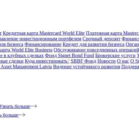
т
Кредитная карта Mastercard World Elite
Платежная карта Masterc
равление инвестиционным портфелем
Срочный депозит
Финанс
для бизнеса
Финансирование
Кредит для развития бизнеса
Орган
арта World Elite Business
Обслуживание повседневных операций 
е в клубных сделках
Фонд Signet Bond Fund
Брокерские услуги
ные сделки
Куда инвестировать
?
SBBF Фонд
Новости
О нас
O S
t Asset Management Latvia
Видение устойчивого развития
Поддерж
Узнать больше
ь больше