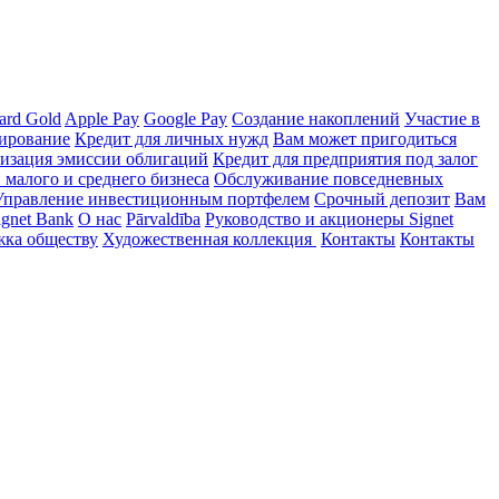
ard Gold
Apple Pay
Google Pay
Создание накоплений
Участие в
ирование
Кредит для личных нужд
Вам может пригодиться
изация эмиссии облигаций
Кредит для предприятия под залог
малого и среднего бизнеса
Обслуживание повседневных
Управление инвестиционным портфелем
Срочный депозит
Вам
ignet Bank
О нас
Pārvaldība
Руководство и акционеры Signet
ка обществу
Художественная коллекция
Контакты
Контакты