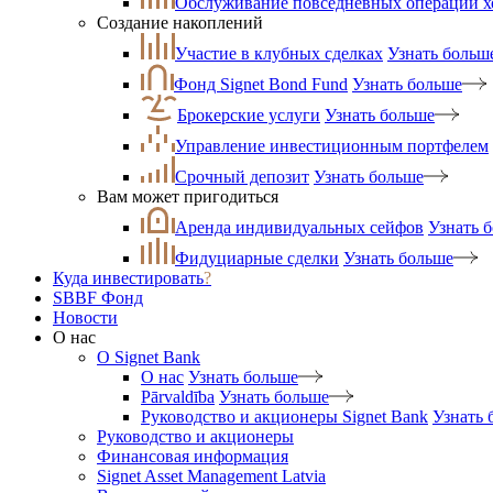
Обслуживание повседневных операций 
Создание накоплений
Участие в клубных сделках
Узнать больш
Фонд Signet Bond Fund
Узнать больше
Брокерские услуги
Узнать больше
Управление инвестиционным портфелем
Срочный депозит
Узнать больше
Вам может пригодиться
Аренда индивидуальных сейфов
Узнать 
Фидуциарные сделки
Узнать больше
Куда инвестировать
?
SBBF Фонд
Новости
О нас
O Signet Bank
О нас
Узнать больше
Pārvaldība
Узнать больше
Руководство и акционеры Signet Bank
Узнать 
Руководство и акционеры
Финансовая информация
Signet Asset Management Latvia