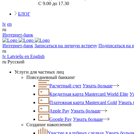
С 9.00 до 17.30
БЛОГ
lv
en
ru
Интернет-банк
Интернет-банк
Записаться на личную встречу
Подписаться на 
ru
lv
Latviešu
en
English
ru
Русский
Услуги для частных лиц
Повседневный банкинг
Расчетный счет
Узнать больше
Кредитная карта Mastercard World Elite
У
Платежная карта Mastercard Gold
Узнать
Apple Pay
Узнать больше
Google Pay
Узнать больше
Создание накоплений
Участие в клубных сделках
Узнать больш