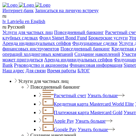
Интернет-банк
Записаться на личную встречу
ru
lv
Latviešu
en
English
ru
Русский
Услуги для частных лиц
Повседневный банкинг
Расчетный сче
клубных сделках
Фонд Signet Bond Fund
Брокерские услуги
Уп
Аренда индивидуальных сейфов
Фидуциарные сделки
Услуги 
финансовых инструментов
Повседневный банкинг
Кредитная к
операций холдинговых компаний
Создание накоплений
Участи
может пригодиться
Аренда индивидуальных сейфов
Фидуциар
Bank
Руководство и акционеры
Финансовая информация
Signe
Наш адрес
Для связи
Время работы
БЛОГ
Услуги для частных лиц
Повседневный банкинг
Расчетный счет
Узнать больше
Кредитная карта Mastercard World Elite
Платежная карта Mastercard Gold
Узнат
Apple Pay
Узнать больше
Google Pay
Узнать больше
Создание накоплений