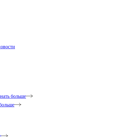
новости
знать больше
 больше
е