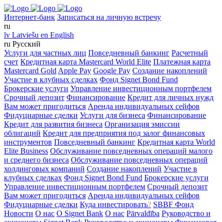
Интернет-банк
Записаться на личную встречу
ru
lv
Latviešu
en
English
ru
Русский
Услуги для частных лиц
Повседневный банкинг
Расчетный
счет
Кредитная карта Mastercard World Elite
Платежная карта
Mastercard Gold
Apple Pay
Google Pay
Создание накоплений
Участие в клубных сделках
Фонд Signet Bond Fund
Брокерские услуги
Управление инвестиционным портфелем
Срочный депозит
Финансирование
Кредит для личных нужд
Вам может пригодиться
Аренда индивидуальных сейфов
Фидуциарные сделки
Услуги для бизнеса
Финансирование
Кредит для развития бизнеса
Организация эмиссии
облигаций
Кредит для предприятия под залог финансовых
инструментов
Повседневный банкинг
Кредитная карта World
Elite Business
Обслуживание повседневных операций малого
и среднего бизнеса
Обслуживание повседневных операций
холдинговых компаний
Создание накоплений
Участие в
клубных сделках
Фонд Signet Bond Fund
Брокерские услуги
Управление инвестиционным портфелем
Срочный депозит
Вам может пригодиться
Аренда индивидуальных сейфов
Фидуциарные сделки
Куда инвестировать
?
SBBF Фонд
Новости
О нас
O Signet Bank
О нас
Pārvaldība
Руководство и