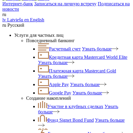
Интернет-банк
Записаться на личную встречу
Подписаться на
новости
ru
lv
Latviešu
en
English
ru
Русский
Услуги для частных лиц
Повседневный банкинг
Расчетный счет
Узнать больше
Кредитная карта Mastercard World Elite
Узнать больше
Платежная карта Mastercard Gold
Узнать больше
Apple Pay
Узнать больше
Google Pay
Узнать больше
Создание накоплений
Участие в клубных сделках
Узнать
больше
Фонд Signet Bond Fund
Узнать больше