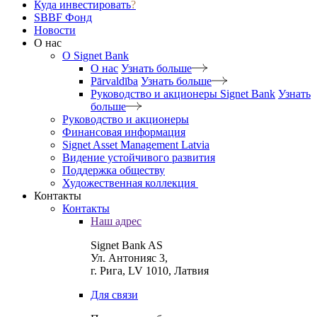
Куда инвестировать
?
SBBF Фонд
Новости
О нас
O Signet Bank
О нас
Узнать больше
Pārvaldība
Узнать больше
Руководство и акционеры Signet Bank
Узнать
больше
Руководство и акционеры
Финансовая информация
Signet Asset Management Latvia
Видение устойчивого развития
Поддержка обществу
Художественная коллекция
Контакты
Контакты
Наш адрес
Signet Bank AS
Ул. Антонияс 3,
г. Рига, LV 1010, Латвия
Для связи