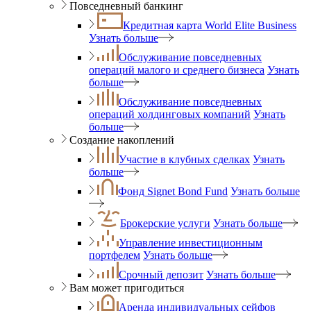
Повседневный банкинг
Кредитная карта World Elite Business
Узнать больше
Обслуживание повседневных
операций малого и среднего бизнеса
Узнать
больше
Обслуживание повседневных
операций холдинговых компаний
Узнать
больше
Создание накоплений
Участие в клубных сделках
Узнать
больше
Фонд Signet Bond Fund
Узнать больше
Брокерские услуги
Узнать больше
Управление инвестиционным
портфелем
Узнать больше
Срочный депозит
Узнать больше
Вам может пригодиться
Аренда индивидуальных сейфов