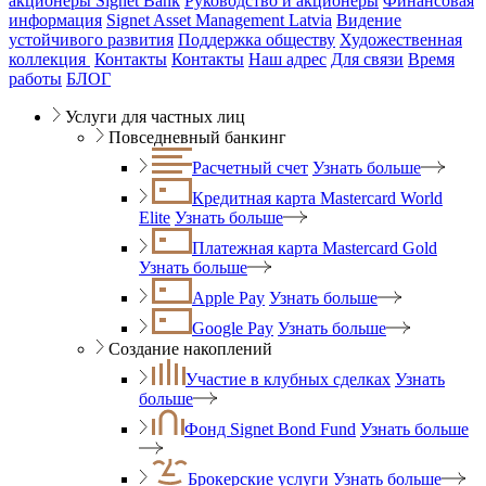
акционеры Signet Bank
Руководство и акционеры
Финансовая
информация
Signet Asset Management Latvia
Видение
устойчивого развития
Поддержка обществу
Художественная
коллекция
Контакты
Контакты
Наш адрес
Для связи
Время
работы
БЛОГ
Услуги для частных лиц
Повседневный банкинг
Расчетный счет
Узнать больше
Кредитная карта Mastercard World
Elite
Узнать больше
Платежная карта Mastercard Gold
Узнать больше
Apple Pay
Узнать больше
Google Pay
Узнать больше
Создание накоплений
Участие в клубных сделках
Узнать
больше
Фонд Signet Bond Fund
Узнать больше
Брокерские услуги
Узнать больше