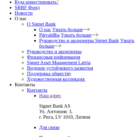
Куда инвестировать
?
SBBF Фонд
Новости
О нас
O Signet Bank
О нас
Узнать больше
Pārvaldība
Узнать больше
Руководство и акционеры Signet Bank
Узнать
больше
Руководство и акционеры
Финансовая информация
Signet Asset Management Latvia
Видение устойчивого развития
Поддержка обществу
Художественная коллекция
Контакты
Контакты
Наш адрес
Signet Bank AS
Ул. Антонияс 3,
г. Рига, LV 1010, Латвия
Для связи