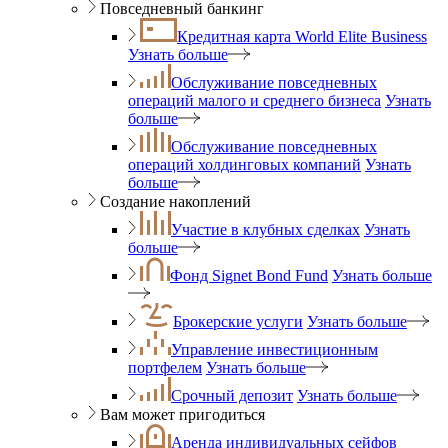
Повседневный банкинг
Кредитная карта World Elite Business
Узнать больше
Обслуживание повседневных
операций малого и среднего бизнеса
Узнать
больше
Обслуживание повседневных
операций холдинговых компаний
Узнать
больше
Создание накоплений
Участие в клубных сделках
Узнать
больше
Фонд Signet Bond Fund
Узнать больше
Брокерские услуги
Узнать больше
Управление инвестиционным
портфелем
Узнать больше
Срочный депозит
Узнать больше
Вам может пригодиться
Аренда индивидуальных сейфов