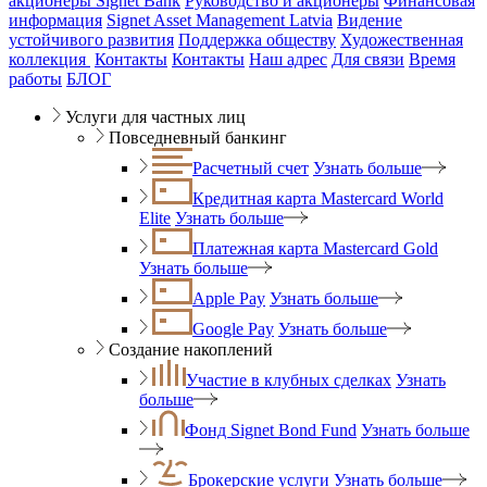
акционеры Signet Bank
Руководство и акционеры
Финансовая
информация
Signet Asset Management Latvia
Видение
устойчивого развития
Поддержка обществу
Художественная
коллекция
Контакты
Контакты
Наш адрес
Для связи
Время
работы
БЛОГ
Услуги для частных лиц
Повседневный банкинг
Расчетный счет
Узнать больше
Кредитная карта Mastercard World
Elite
Узнать больше
Платежная карта Mastercard Gold
Узнать больше
Apple Pay
Узнать больше
Google Pay
Узнать больше
Создание накоплений
Участие в клубных сделках
Узнать
больше
Фонд Signet Bond Fund
Узнать больше
Брокерские услуги
Узнать больше