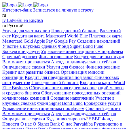
Интернет-банк
Записаться на личную встречу
ru
lv
Latviešu
en
English
ru
Русский
Услуги для частных лиц
Повседневный банкинг
Расчетный
счет
Кредитная карта Mastercard World Elite
Платежная карта
Mastercard Gold
Apple Pay
Google Pay
Создание накоплений
Участие в клубных сделках
Фонд Signet Bond Fund
Брокерские услуги
Управление инвестиционным портфелем
Срочный депозит
Финансирование
Кредит для личных нужд
Вам может пригодиться
Аренда индивидуальных сейфов
Фидуциарные сделки
Услуги для бизнеса
Финансирование
Кредит для развития бизнеса
Организация эмиссии
облигаций
Кредит для предприятия под залог финансовых
инструментов
Повседневный банкинг
Кредитная карта World
Elite Business
Обслуживание повседневных операций малого
и среднего бизнеса
Обслуживание повседневных операций
холдинговых компаний
Создание накоплений
Участие в
клубных сделках
Фонд Signet Bond Fund
Брокерские услуги
Управление инвестиционным портфелем
Срочный депозит
Вам может пригодиться
Аренда индивидуальных сейфов
Фидуциарные сделки
Куда инвестировать
?
SBBF Фонд
Новости
О нас
O Signet Bank
О нас
Pārvaldība
Руководство и