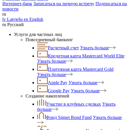
Интернет-банк
Записаться на личную встречу
Подписаться на
новости
ru
lv
Latviešu
en
English
ru
Русский
Услуги для частных лиц
Повседневный банкинг
Расчетный счет
Узнать больше
Кредитная карта Mastercard World Elite
Узнать больше
Платежная карта Mastercard Gold
Узнать больше
Apple Pay
Узнать больше
Google Pay
Узнать больше
Создание накоплений
Участие в клубных сделках
Узнать
больше
Фонд Signet Bond Fund
Узнать больше