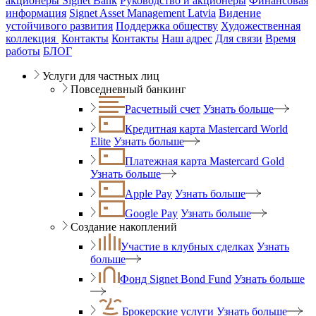
акционеры Signet Bank
Руководство и акционеры
Финансовая
информация
Signet Asset Management Latvia
Видение
устойчивого развития
Поддержка обществу
Художественная
коллекция
Контакты
Контакты
Наш адрес
Для связи
Время
работы
БЛОГ
Услуги для частных лиц
Повседневный банкинг
Расчетный счет
Узнать больше
Кредитная карта Mastercard World
Elite
Узнать больше
Платежная карта Mastercard Gold
Узнать больше
Apple Pay
Узнать больше
Google Pay
Узнать больше
Создание накоплений
Участие в клубных сделках
Узнать
больше
Фонд Signet Bond Fund
Узнать больше
Брокерские услуги
Узнать больше