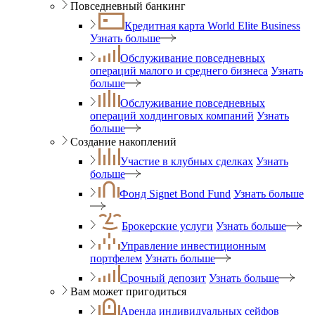
Повседневный банкинг
Кредитная карта World Elite Business
Узнать больше
Обслуживание повседневных
операций малого и среднего бизнеса
Узнать
больше
Обслуживание повседневных
операций холдинговых компаний
Узнать
больше
Создание накоплений
Участие в клубных сделках
Узнать
больше
Фонд Signet Bond Fund
Узнать больше
Брокерские услуги
Узнать больше
Управление инвестиционным
портфелем
Узнать больше
Срочный депозит
Узнать больше
Вам может пригодиться
Аренда индивидуальных сейфов