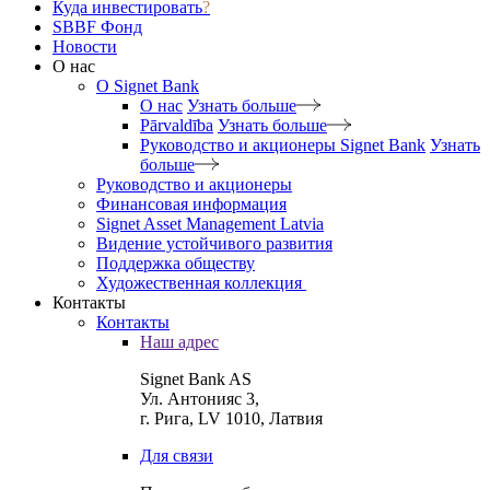
Куда инвестировать
?
SBBF Фонд
Новости
О нас
O Signet Bank
О нас
Узнать больше
Pārvaldība
Узнать больше
Руководство и акционеры Signet Bank
Узнать
больше
Руководство и акционеры
Финансовая информация
Signet Asset Management Latvia
Видение устойчивого развития
Поддержка обществу
Художественная коллекция
Контакты
Контакты
Наш адрес
Signet Bank AS
Ул. Антонияс 3,
г. Рига, LV 1010, Латвия
Для связи