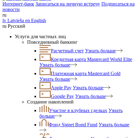
Интернет-банк
Записаться на личную встречу
Подписаться на
новости
ru
lv
Latviešu
en
English
ru
Русский
Услуги для частных лиц
Повседневный банкинг
Расчетный счет
Узнать больше
Кредитная карта Mastercard World Elite
Узнать больше
Платежная карта Mastercard Gold
Узнать больше
Apple Pay
Узнать больше
Google Pay
Узнать больше
Создание накоплений
Участие в клубных сделках
Узнать
больше
Фонд Signet Bond Fund
Узнать больше