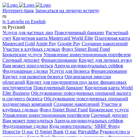
Интернет-банк
Записаться на личную встречу
ru
lv
Latviešu
en
English
ru
Русский
Услуги для частных лиц
Повседневный банкинг
Расчетный
счет
Кредитная карта Mastercard World Elite
Платежная карта
Mastercard Gold
Apple Pay
Google Pay
Создание накоплений
Участие в клубных сделках
Фонд Signet Bond Fund
Брокерские услуги
Управление инвестиционным портфелем
Срочный депозит
Финансирование
Кредит для личных нужд
Вам может пригодиться
Аренда индивидуальных сейфов
Фидуциарные сделки
Услуги для бизнеса
Финансирование
Кредит для развития бизнеса
Организация эмиссии
облигаций
Кредит для предприятия под залог финансовых
инструментов
Повседневный банкинг
Кредитная карта World
Elite Business
Обслуживание повседневных операций малого
и среднего бизнеса
Обслуживание повседневных операций
холдинговых компаний
Создание накоплений
Участие в
клубных сделках
Фонд Signet Bond Fund
Брокерские услуги
Управление инвестиционным портфелем
Срочный депозит
Вам может пригодиться
Аренда индивидуальных сейфов
Фидуциарные сделки
Куда инвестировать
?
SBBF Фонд
Новости
О нас
O Signet Bank
О нас
Pārvaldība
Руководство и