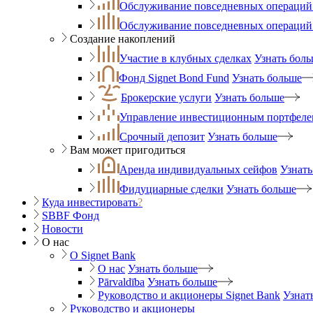
Обслуживание повседневных операций 
Обслуживание повседневных операций
Создание накоплений
Участие в клубных сделках
Узнать бол
Фонд Signet Bond Fund
Узнать больше
Брокерские услуги
Узнать больше
Управление инвестиционным портфеле
Срочный депозит
Узнать больше
Вам может пригодиться
Аренда индивидуальных сейфов
Узнать
Фидуциарные сделки
Узнать больше
Куда инвестировать
?
SBBF Фонд
Новости
О нас
O Signet Bank
О нас
Узнать больше
Pārvaldība
Узнать больше
Руководство и акционеры Signet Bank
Узнат
Руководство и акционеры