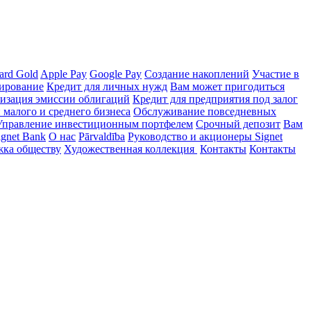
ard Gold
Apple Pay
Google Pay
Создание накоплений
Участие в
ирование
Кредит для личных нужд
Вам может пригодиться
изация эмиссии облигаций
Кредит для предприятия под залог
малого и среднего бизнеса
Обслуживание повседневных
Управление инвестиционным портфелем
Срочный депозит
Вам
ignet Bank
О нас
Pārvaldība
Руководство и акционеры Signet
ка обществу
Художественная коллекция
Контакты
Контакты