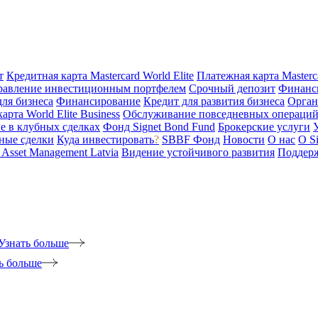
т
Кредитная карта Mastercard World Elite
Платежная карта Masterc
равление инвестиционным портфелем
Срочный депозит
Финанс
для бизнеса
Финансирование
Кредит для развития бизнеса
Орган
арта World Elite Business
Обслуживание повседневных операций 
е в клубных сделках
Фонд Signet Bond Fund
Брокерские услуги
ные сделки
Куда инвестировать
?
SBBF Фонд
Новости
О нас
O S
t Asset Management Latvia
Видение устойчивого развития
Поддерж
Узнать больше
ь больше