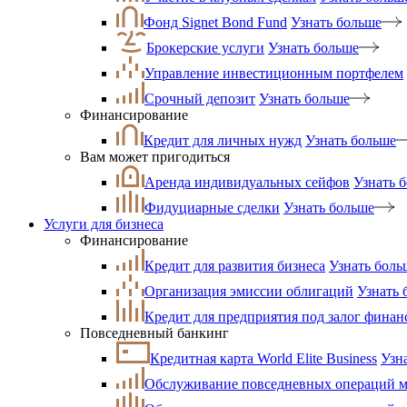
Фонд Signet Bond Fund
Узнать больше
Брокерские услуги
Узнать больше
Управление инвестиционным портфелем
Срочный депозит
Узнать больше
Финансирование
Кредит для личных нужд
Узнать больше
Вам может пригодиться
Аренда индивидуальных сейфов
Узнать 
Фидуциарные сделки
Узнать больше
Услуги для бизнеса
Финансирование
Кредит для развития бизнеса
Узнать боль
Организация эмиссии облигаций
Узнать 
Кредит для предприятия под залог фина
Повседневный банкинг
Кредитная карта World Elite Business
Узн
Обслуживание повседневных операций ма