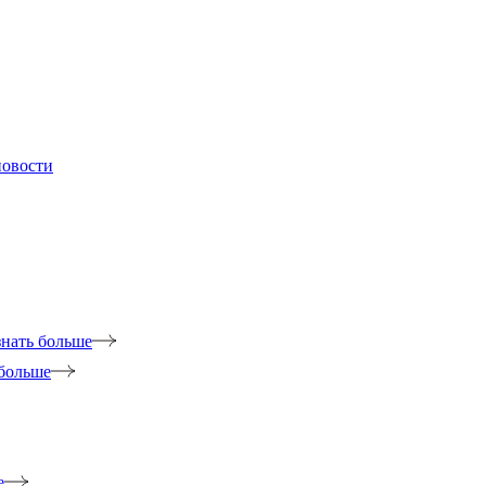
новости
знать больше
 больше
е