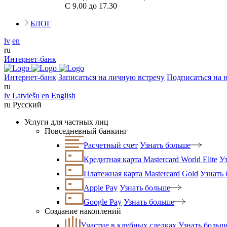
С 9.00 до 17.30
БЛОГ
lv
en
ru
Интернет-банк
Интернет-банк
Записаться на личную встречу
Подписаться на 
ru
lv
Latviešu
en
English
ru
Русский
Услуги для частных лиц
Повседневный банкинг
Расчетный счет
Узнать больше
Кредитная карта Mastercard World Elite
У
Платежная карта Mastercard Gold
Узнать
Apple Pay
Узнать больше
Google Pay
Узнать больше
Создание накоплений
Участие в клубных сделках
Узнать больш