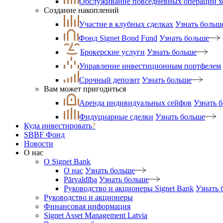
Обслуживание повседневных операций 
Создание накоплений
Участие в клубных сделках
Узнать больш
Фонд Signet Bond Fund
Узнать больше
Брокерские услуги
Узнать больше
Управление инвестиционным портфелем
Срочный депозит
Узнать больше
Вам может пригодиться
Аренда индивидуальных сейфов
Узнать 
Фидуциарные сделки
Узнать больше
Куда инвестировать
?
SBBF Фонд
Новости
О нас
O Signet Bank
О нас
Узнать больше
Pārvaldība
Узнать больше
Руководство и акционеры Signet Bank
Узнать 
Руководство и акционеры
Финансовая информация
Signet Asset Management Latvia