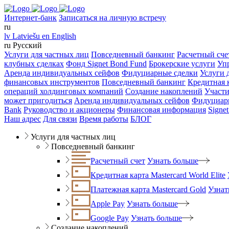
Интернет-банк
Записаться на личную встречу
ru
lv
Latviešu
en
English
ru
Русский
Услуги для частных лиц
Повседневный банкинг
Расчетный сче
клубных сделках
Фонд Signet Bond Fund
Брокерские услуги
Уп
Аренда индивидуальных сейфов
Фидуциарные сделки
Услуги 
финансовых инструментов
Повседневный банкинг
Кредитная к
операций холдинговых компаний
Создание накоплений
Участи
может пригодиться
Аренда индивидуальных сейфов
Фидуциар
Bank
Руководство и акционеры
Финансовая информация
Signe
Наш адрес
Для связи
Время работы
БЛОГ
Услуги для частных лиц
Повседневный банкинг
Расчетный счет
Узнать больше
Кредитная карта Mastercard World Elite
Платежная карта Mastercard Gold
Узнат
Apple Pay
Узнать больше
Google Pay
Узнать больше
Создание накоплений