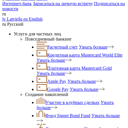
Интернет-банк
Записаться на личную встречу
Подписаться на
новости
ru
lv
Latviešu
en
English
ru
Русский
Услуги для частных лиц
Повседневный банкинг
Расчетный счет
Узнать больше
Кредитная карта Mastercard World Elite
Узнать больше
Платежная карта Mastercard Gold
Узнать больше
Apple Pay
Узнать больше
Google Pay
Узнать больше
Создание накоплений
Участие в клубных сделках
Узнать
больше
Фонд Signet Bond Fund
Узнать больше