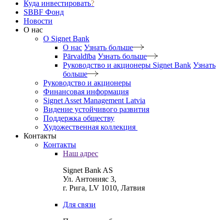
Куда инвестировать
?
SBBF Фонд
Новости
О нас
O Signet Bank
О нас
Узнать больше
Pārvaldība
Узнать больше
Руководство и акционеры Signet Bank
Узнать
больше
Руководство и акционеры
Финансовая информация
Signet Asset Management Latvia
Видение устойчивого развития
Поддержка обществу
Художественная коллекция
Контакты
Контакты
Наш адрес
Signet Bank AS
Ул. Антонияс 3,
г. Рига, LV 1010, Латвия
Для связи