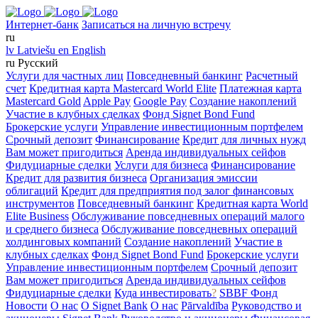
Интернет-банк
Записаться на личную встречу
ru
lv
Latviešu
en
English
ru
Русский
Услуги для частных лиц
Повседневный банкинг
Расчетный
счет
Кредитная карта Mastercard World Elite
Платежная карта
Mastercard Gold
Apple Pay
Google Pay
Создание накоплений
Участие в клубных сделках
Фонд Signet Bond Fund
Брокерские услуги
Управление инвестиционным портфелем
Срочный депозит
Финансирование
Кредит для личных нужд
Вам может пригодиться
Аренда индивидуальных сейфов
Фидуциарные сделки
Услуги для бизнеса
Финансирование
Кредит для развития бизнеса
Организация эмиссии
облигаций
Кредит для предприятия под залог финансовых
инструментов
Повседневный банкинг
Кредитная карта World
Elite Business
Обслуживание повседневных операций малого
и среднего бизнеса
Обслуживание повседневных операций
холдинговых компаний
Создание накоплений
Участие в
клубных сделках
Фонд Signet Bond Fund
Брокерские услуги
Управление инвестиционным портфелем
Срочный депозит
Вам может пригодиться
Аренда индивидуальных сейфов
Фидуциарные сделки
Куда инвестировать
?
SBBF Фонд
Новости
О нас
O Signet Bank
О нас
Pārvaldība
Руководство и