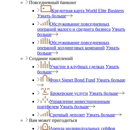
Повседневный банкинг
Кредитная карта World Elite Business
Узнать больше
Обслуживание повседневных
операций малого и среднего бизнеса
Узнать
больше
Обслуживание повседневных
операций холдинговых компаний
Узнать
больше
Создание накоплений
Участие в клубных сделках
Узнать
больше
Фонд Signet Bond Fund
Узнать больше
Брокерские услуги
Узнать больше
Управление инвестиционным
портфелем
Узнать больше
Срочный депозит
Узнать больше
Вам может пригодиться
Аренда индивидуальных сейфов