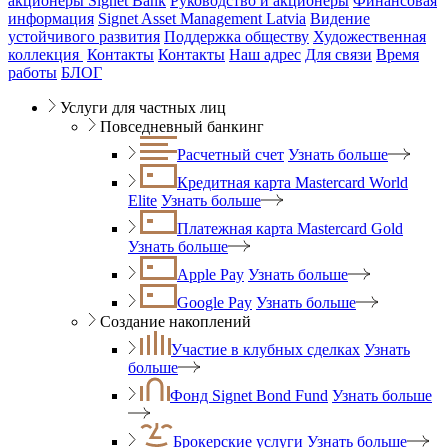
акционеры Signet Bank
Руководство и акционеры
Финансовая
информация
Signet Asset Management Latvia
Видение
устойчивого развития
Поддержка обществу
Художественная
коллекция
Контакты
Контакты
Наш адрес
Для связи
Время
работы
БЛОГ
Услуги для частных лиц
Повседневный банкинг
Расчетный счет
Узнать больше
Кредитная карта Mastercard World
Elite
Узнать больше
Платежная карта Mastercard Gold
Узнать больше
Apple Pay
Узнать больше
Google Pay
Узнать больше
Создание накоплений
Участие в клубных сделках
Узнать
больше
Фонд Signet Bond Fund
Узнать больше
Брокерские услуги
Узнать больше