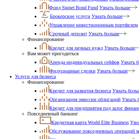
Фонд Signet Bond Fund
Узнать больше
Брокерские услуги
Узнать больше
Управление инвестиционным портфелем
Срочный депозит
Узнать больше
Финансирование
Кредит для личных нужд
Узнать больше
Вам может пригодиться
Аренда индивидуальных сейфов
Узнать 
Фидуциарные сделки
Узнать больше
Услуги для бизнеса
Финансирование
Кредит для развития бизнеса
Узнать боль
Организация эмиссии облигаций
Узнать 
Кредит для предприятия под залог фина
Повседневный банкинг
Кредитная карта World Elite Business
Узн
Обслуживание повседневных операций ма