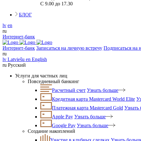
С 9.00 до 17.30
БЛОГ
lv
en
ru
Интернет-банк
Интернет-банк
Записаться на личную встречу
Подписаться на 
ru
lv
Latviešu
en
English
ru
Русский
Услуги для частных лиц
Повседневный банкинг
Расчетный счет
Узнать больше
Кредитная карта Mastercard World Elite
У
Платежная карта Mastercard Gold
Узнать
Apple Pay
Узнать больше
Google Pay
Узнать больше
Создание накоплений
Участие в клубных сделках
Узнать больш