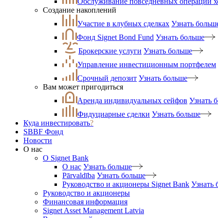
Обслуживание повседневных операций 
Создание накоплений
Участие в клубных сделках
Узнать больш
Фонд Signet Bond Fund
Узнать больше
Брокерские услуги
Узнать больше
Управление инвестиционным портфелем
Срочный депозит
Узнать больше
Вам может пригодиться
Аренда индивидуальных сейфов
Узнать 
Фидуциарные сделки
Узнать больше
Куда инвестировать
?
SBBF Фонд
Новости
О нас
O Signet Bank
О нас
Узнать больше
Pārvaldība
Узнать больше
Руководство и акционеры Signet Bank
Узнать 
Руководство и акционеры
Финансовая информация
Signet Asset Management Latvia