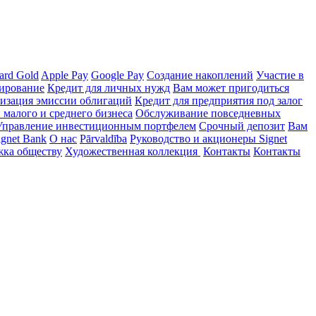
ard Gold
Apple Pay
Google Pay
Создание накоплений
Участие в
ирование
Кредит для личных нужд
Вам может пригодиться
изация эмиссии облигаций
Кредит для предприятия под залог
малого и среднего бизнеса
Обслуживание повседневных
Управление инвестиционным портфелем
Срочный депозит
Вам
ignet Bank
О нас
Pārvaldība
Руководство и акционеры Signet
ка обществу
Художественная коллекция
Контакты
Контакты