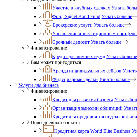
Участие в клубных сделках
Узнать бол
Фонд Signet Bond Fund
Узнать больше
Брокерские услуги
Узнать больше
Управление инвестиционным портфеле
Срочный депозит
Узнать больше
Финансирование
Кредит для личных нужд
Узнать больше
Вам может пригодиться
Аренда индивидуальных сейфов
Узнать
Фидуциарные сделки
Узнать больше
Услуги для бизнеса
Финансирование
Кредит для развития бизнеса
Узнать бо
Организация эмиссии облигаций
Узнат
Кредит для предприятия под залог фин
Повседневный банкинг
Кредитная карта World Elite Business
Уз