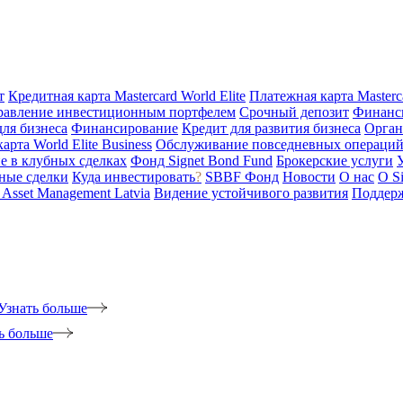
т
Кредитная карта Mastercard World Elite
Платежная карта Masterc
равление инвестиционным портфелем
Срочный депозит
Финанс
для бизнеса
Финансирование
Кредит для развития бизнеса
Орган
арта World Elite Business
Обслуживание повседневных операций 
е в клубных сделках
Фонд Signet Bond Fund
Брокерские услуги
ные сделки
Куда инвестировать
?
SBBF Фонд
Новости
О нас
O S
t Asset Management Latvia
Видение устойчивого развития
Поддерж
Узнать больше
ь больше