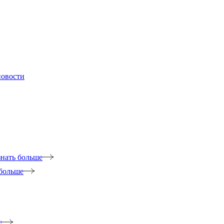
новости
знать больше
 больше
е