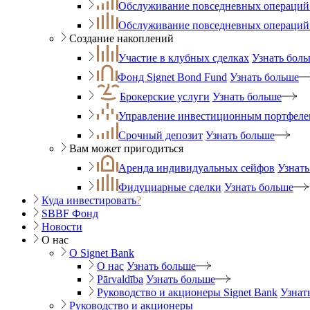
Обслуживание повседневных операций 
Обслуживание повседневных операций
Создание накоплений
Участие в клубных сделках
Узнать бол
Фонд Signet Bond Fund
Узнать больше
Брокерские услуги
Узнать больше
Управление инвестиционным портфеле
Срочный депозит
Узнать больше
Вам может пригодиться
Аренда индивидуальных сейфов
Узнать
Фидуциарные сделки
Узнать больше
Куда инвестировать
?
SBBF Фонд
Новости
О нас
O Signet Bank
О нас
Узнать больше
Pārvaldība
Узнать больше
Руководство и акционеры Signet Bank
Узнат
Руководство и акционеры