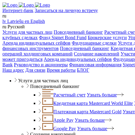
Интернет-банк
Записаться на личную встречу
ru
lv
Latviešu
en
English
ru
Русский
Услуги для частных лиц
Повседневный банкинг
Расчетный сче
клубных сделках
Фонд Signet Bond Fund
Брокерские услуги
Уп
Аренда индивидуальных сейфов
Фидуциарные сделки
Услуги 
финансовых инструментов
Повседневный банкинг
Кредитная к
операций холдинговых компаний
Создание накоплений
Участи
может пригодиться
Аренда индивидуальных сейфов
Фидуциар
Bank
Руководство и акционеры
Финансовая информация
Signe
Наш адрес
Для связи
Время работы
БЛОГ
Услуги для частных лиц
Повседневный банкинг
Расчетный счет
Узнать больше
Кредитная карта Mastercard World Elite
Платежная карта Mastercard Gold
Узнат
Apple Pay
Узнать больше
Google Pay
Узнать больше
Создание накоплений